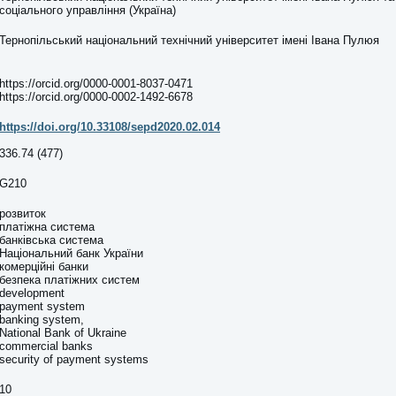
соціального управління (Україна)
Тернопільський національний технічний університет імені Івана Пулюя
https://orcid.org/0000-0001-8037-0471
https://orcid.org/0000-0002-1492-6678
https://doi.org/10.33108/sepd2020.02.014
336.74 (477)
G210
розвиток
платіжна система
банківська система
Національний банк України
комерційні банки
безпека платіжних систем
development
payment system
banking system,
National Bank of Ukraine
commercial banks
security of payment systems
10