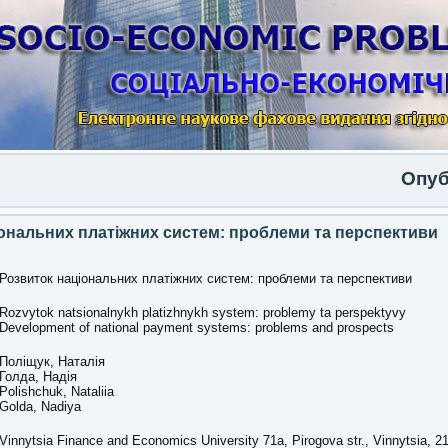
Опублікова
ональних платіжних систем: проблеми та перспективи
Розвиток національних платіжних систем: проблеми та перспективи
Rozvytok natsionalnykh platizhnykh system: problemy ta perspektyvy
Development of national payment systems: problems and prospects
Поліщук, Наталія
Голда, Надія
Polishchuk, Nataliia
Golda, Nadiya
Vinnytsia Finance and Economics University 71a, Pirogova str., Vinnytsia, 2