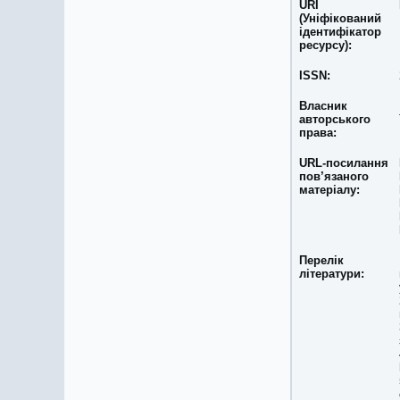
URI
(Уніфікований
ідентифікатор
ресурсу):
ISSN:
Власник
авторського
права:
URL-посилання
пов’язаного
матеріалу:
Перелік
літератури: