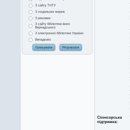
З сайту ТНТУ
З соціальних мереж
З реклами
З сайту бібліотеки імені
Вернадського
З електронної бібліотеки України
Випадково
Спонсорська
підтримка: