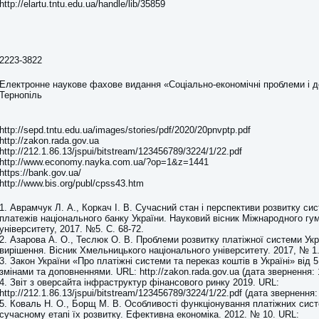
http://elartu.tntu.edu.ua/handle/lib/35859
2223-3822
Електронне наукове фахове видання «Соціально-економічні проблеми і 
Тернопіль
http://sepd.tntu.edu.ua/images/stories/pdf/2020/20pnvptp.pdf
http://zakon.rada.gov.ua
http://212.1.86.13/jspui/bitstream/123456789/3224/1/22.pdf
http://www.economy.nayka.com.ua/?op=1&z=1441
https://bank.gov.ua/
http://www.bis.org/publ/cpss43.htm
1. Аврамчук Л. А., Коркач І. В. Сучасний стан і перспективи розвитку с
платежів національного банку України. Науковий вісник Міжнародного гу
університету, 2017. №5. С. 68-72.
2. Азарова А. О., Теслюк О. В. Проблеми розвитку платіжної системи Укр
вирішення. Вісник Хмельницького національного університету. 2017, № 1.
3. Закон України «Про платіжні системи та переказ коштів в Україні» від 5 
змінами та доповненнями. URL: http://zakon.rada.gov.ua (дата звернення: 
4. Звіт з оверсайта інфраструктур фінансового ринку 2019. URL:
http://212.1.86.13/jspui/bitstream/123456789/3224/1/22.pdf (дата звернення:
5. Коваль Н. О., Борщ М. В. Особливості функціонування платіжних сист
сучасному етапі їх розвитку. Ефективна економіка. 2012. № 10. URL: