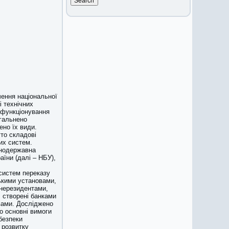
чення національної
і технічних
о функціонування
агальнено
ено їх види.
то складові
их систем.
льнодержавна
їни (далі – НБУ),
 систем переказу
ськими установами,
і нерезидентами,
, створені банками
овами. Досліджено
о основні вимоги
безпеки
 розвитку