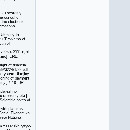
vytku systemy
hnarodnogho
 the electronic
ernational
 Ukrajiny ta
tu [Problems of
tin of
vitnja 2001 r., zi
aine]. URL:
ight of financial
789/3224/1/22.pdf
h system Ukrajiny
ioning of payment
omy.] # 10. URL:
platezhnoj
 unyversyteta.[
cientific notes of
ykh platezhiv.
Serija: Ekonomika.
enko National
na zasadakh ryzyk-