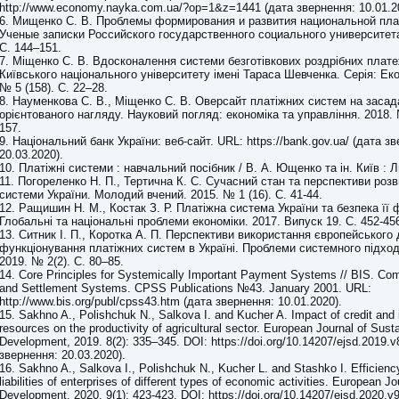
http://www.economy.nayka.com.ua/?op=1&z=1441 (дата звернення: 10.01.2
6. Мищенко С. В. Проблемы формирования и развития национальной пл
Ученые записки Российского государственного социального университета.
С. 144–151.
7. Міщенко С. В. Вдосконалення системи безготівкових роздрібних плате
Київського національного університету імені Тараса Шевченка. Серія: Екон
№ 5 (158). С. 22–28.
8. Науменкова С. В., Міщенко С. В. Оверсайт платіжних систем на засад
орієнтованого нагляду. Науковий погляд: економіка та управління. 2018. №
157.
9. Національний банк України: веб-сайт. URL: https://bank.gov.ua/ (дата з
20.03.2020).
10. Платіжні системи : навчальний посібник / В. А. Ющенко та ін. Київ : Л
11. Погореленко Н. П., Тертична К. С. Сучасний стан та перспективи розв
системи України. Молодий вчений. 2015. № 1 (16). С. 41-44.
12. Ращишин Н. М., Костак З. Р. Платіжна система України та безпека її 
Глобальні та національні проблеми економіки. 2017. Випуск 19. С. 452-45
13. Ситник І. П., Коротка А. П. Перспективи використання європейського 
функціонування платіжних систем в Україні. Проблеми системного підходу
2019. № 2(2). С. 80–85.
14. Core Principles for Systemically Important Payment Systems // BIS. C
and Settlement Systems. CPSS Publications №43. January 2001. URL:
http://www.bis.org/publ/cpss43.htm (дата звернення: 10.01.2020).
15. Sakhno A., Polishchuk N., Salkova I. and Kucher A. Impact of credit and
resources on the productivity of agricultural sector. European Journal of Sust
Development, 2019. 8(2): 335–345. DOI: https://doi.org/10.14207/ejsd.2019.
звернення: 20.03.2020).
16. Sakhno A., Salkova I., Polishchuk N., Kucher L. and Stashko I. Efficien
liabilities of enterprises of different types of economic activities. European J
Development, 2020. 9(1): 423-423. DOI: https://doi.org/10.14207/ejsd.2020.