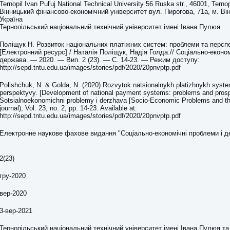
Ternopil Ivan Pul'uj National Technical University 56 Ruska str., 46001, Ternop
Вінницький фінансово-економічний університет вул. Пирогова, 71а, м. Ві
Україна
Тернопільський національний технічний університет імені Івана Пулюя
Поліщук Н. Розвиток національних платіжних систем: проблеми та персп
[Електронний ресурс] / Наталія Поліщук, Надія Голда.// Соціально-економ
держава. — 2020. — Вип. 2 (23). — С. 14-23. — Режим доступу:
http://sepd.tntu.edu.ua/images/stories/pdf/2020/20pnvptp.pdf
Polishchuk, N. & Golda, N. (2020) Rozvytok natsionalnykh platizhnykh syste
perspektyvy. [Development of national payment systems: problems and prosp
Sotsialnoekonomichni problemy i derzhava [Socio-Economic Problems and the
journal), Vol. 23, no. 2, pp. 14-23. Available at:
http://sepd.tntu.edu.ua/images/stories/pdf/2020/20pnvptp.pdf
Електронне наукове фахове видання "Соціально-економічні проблеми і д
2(23)
гру-2020
вер-2020
3-вер-2021
Тернопільський національний технічний університет імені Івана Пулюя т