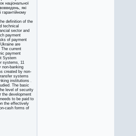
ок національної
вовведень, які
і гарантійному
he definition of the
d technical
nancial sector and
hich payment
asks of payment
 Ukraine are
 The current
onic payment
nt System
r systems, 11
y non-banking
ms created by non-
transfer systems
ing institutions .
tudied. The basic
e level of security
r the development
 needs to be paid to
 the effectively
non-cash forms of