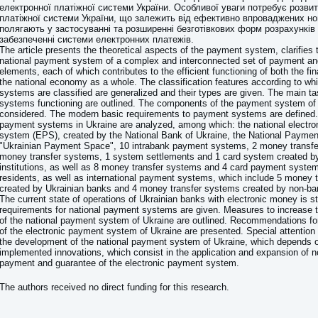
електронної платіжної системи України. Особливої уваги потребує розвит
платіжної системи України, що залежить від ефективно впроваджених но
полягають у застосуванні та розширенні безготівкових форм розрахунків 
забезпеченні системи електронних платежів.
The article presents the theoretical aspects of the payment system, clarifies t
national payment system of a complex and interconnected set of payment an
elements, each of which contributes to the efficient functioning of both the fi
the national economy as a whole. The classification features according to w
systems are classified are generalized and their types are given. The main t
systems functioning are outlined. The components of the payment system of
considered. The modern basic requirements to payment systems are defined.
payment systems in Ukraine are analyzed, among which: the national electr
system (EPS), created by the National Bank of Ukraine, the National Payme
"Ukrainian Payment Space", 10 intrabank payment systems, 2 money transfe
money transfer systems, 1 system settlements and 1 card system created b
institutions, as well as 8 money transfer systems and 4 card payment syste
residents, as well as international payment systems, which include 5 money 
created by Ukrainian banks and 4 money transfer systems created by non-bank
The current state of operations of Ukrainian banks with electronic money is s
requirements for national payment systems are given. Measures to increase th
of the national payment system of Ukraine are outlined. Recommendations fo
of the electronic payment system of Ukraine are presented. Special attention
the development of the national payment system of Ukraine, which depends on
implemented innovations, which consist in the application and expansion of 
payment and guarantee of the electronic payment system.
The authors received no direct funding for this research.