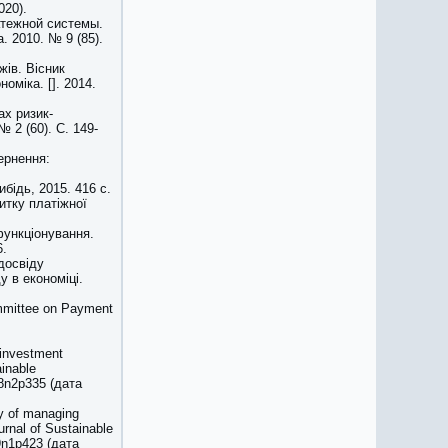
020).
атежной системы.
 2010. № 9 (85).
жів. Вісник
оміка. []. 2014.
ах ризик-
 2 (60). С. 149-
вернення:
ибідь, 2015. 416 с.
итку платіжної
функціонування.
6.
досвіду
 в економіці.
ommittee on Payment
 investment
ainable
v8n2p335 (дата
cy of managing
ournal of Sustainable
v9n1p423 (дата