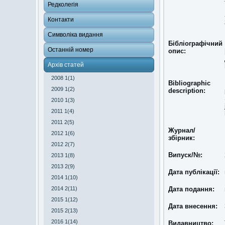
Редколегія
Контакти
Символіка видання
Бібліографічний
Останній номер
опис:
Архів статей
2008 1(1)
Bibliographic
2009 1(2)
description:
2010 1(3)
2011 1(4)
2011 2(5)
Журнал/
2012 1(6)
збірник:
2012 2(7)
Випуск/№:
2013 1(8)
2013 2(9)
Дата публікації:
2014 1(10)
2014 2(11)
Дата подання:
2015 1(12)
Дата внесення:
2015 2(13)
2016 1(14)
Видавництво: