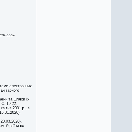
держава»
истеми електронних
манітарного
аїни та шляхи їх
 С. 19-22.
квітня 2001 р., зі
15.01.2020).
 20.03.2020).
ем України на