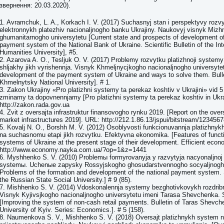
звернення: 20.03.2020).
1. Avramchuk, L. A., Korkach I. V. (2017) Suchasnyj stan i perspektyvy roz
elektronnykh platezhiv nacionaljnogho banku Ukrajiny. Naukovyj visnyk Miz
ghumanitarnogho universytetu [Current state and prospects of development of
payment system of the National Bank of Ukraine. Scientific Bulletin of the Int
Humanities University], #5.
2. Azarova A. O., Tesljuk O. V. (2017) Problemy rozvytku platizhnoji systemy
shljakhy jikh vyrishennja. Visnyk Khmeljnycjkogho nacionaljnogho universyte
development of the payment system of Ukraine and ways to solve them. Bulle
Khmelnytsky National University]. # 1.
3. Zakon Ukrajiny «Pro platizhni systemy ta perekaz koshtiv v Ukrajini» vid 5 k
zminamy ta dopovnennjamy [Pro platizhni systemy ta perekaz koshtiv in Ukr
http://zakon.rada.gov.ua
4. Zvit z oversajta infrastruktur finansovogho rynku 2019. [Report on the overs
market infrastructures 2019]. URL: http://212.1.86.13/jspui/bitstream/123456
5. Kovalj N. O., Borshh M. V. (2012) Osoblyvosti funkcionuvannja platizhnyk
na suchasnomu etapi jikh rozvytku. Efektyvna ekonomika. [Features of funct
systems of Ukraine at the present stage of their development. Efficient econ
http://www.economy.nayka.com.ua/?op=1&z=1441
6. Myshhenko S. V. (2010) Problemы formyrovanyja y razvytyja nacyonaljnoj 
systemы. Uchenыe zapysky Rossyjskogho ghosudarstvennogho socyaljnogho
Problems of the formation and development of the national payment system. S
the Russian State Social University.] # 9 (85).
7. Mishhenko S. V. (2014) Vdoskonalennja systemy bezghotivkovykh rozdribn
Visnyk Kyjivsjkogho nacionaljnogho universytetu imeni Tarasa Shevchenka. 
[Improving the system of non-cash retail payments. Bulletin of Taras Shevch
University of Kyiv. Series: Economics.]. # 5 (158).
8. Naumenkova S. V., Mishhenko S. V. (2018) Oversajt platizhnykh system 