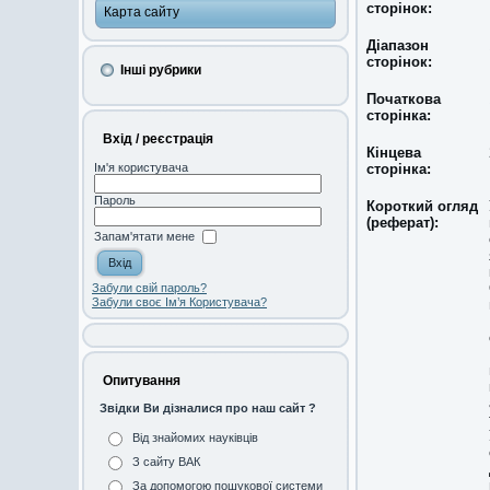
сторінок:
Карта сайту
Діапазон
сторінок:
Інші рубрики
Початкова
сторінка:
Вхід / реєстрація
Кінцева
сторінка:
Ім'я користувача
Пароль
Короткий огляд
(реферат):
Запам'ятати мене
Забули свій пароль?
Забули своє Ім’я Користувача?
Опитування
Звідки Ви дізналися про наш сайт ?
Від знайомих науківців
З сайту ВАК
За допомогою пошукової системи