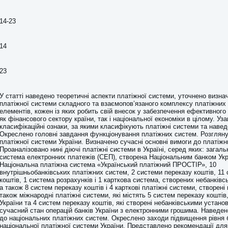
14-23
14
23
У статті наведено теоретичні аспекти платіжної системи, уточнено визна
платіжної системи складного та взаємопов’язаного комплексу платіжних 
елементів, кожен із яких робить свій внесок у забезпечення ефективног
як фінансового сектору країни, так і національної економіки в цілому. Уз
класифікаційні ознаки, за якими класифікують платіжні системи та навед
Окреслено головні завдання функціонування платіжних систем. Розгляну
платіжної системи України. Визначено сучасні основні вимоги до платіжн
Проаналізовано нині діючі платіжні системи в Україні, серед яких: зага
система електронних платежів (СЕП), створена Національним банком Укра
Національна платіжна система «Український платіжний ПРОСТІР», 10
внутрішньобанківських платіжних систем, 2 системи переказу коштів, 11
коштів, 1 система розрахунків і 1 карткова система, створених небанків
а також 8 систем переказу коштів і 4 карткові платіжні системи, створен
також міжнародні платіжні системи, які містять 5 систем переказу коштів
України та 4 систем переказу коштів, які створені небанківськими устан
сучасний стан операцій банків України з електронними грошима. Наведен
до національних платіжних систем. Окреслено заходи підвищення рівня 
національної платіжної системи України. Представлено рекомендації для