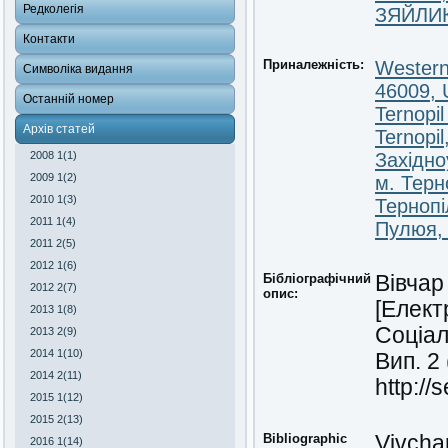
Редколегія
ЗЯЙЛИК
Контакти
Приналежність:
Western 
Символіка видання
46009, 
Останній номер
Ternopil
Архів статей
Ternopil
2008 1(1)
Західно
2009 1(2)
м. Терн
2010 1(3)
Тернопі
2011 1(4)
Пулюя, 
2011 2(5)
2012 1(6)
Бібліографічний
Вівчар
2012 2(7)
опис:
[Елект
2013 1(8)
Соціал
2013 2(9)
2014 1(10)
Вип. 2
2014 2(11)
http://
2015 1(12)
2015 2(13)
Bibliographic
Vivchar
2016 1(14)