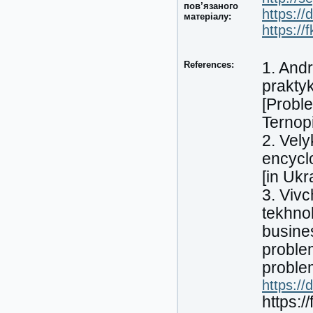
пов’язаного
https://
матеріалу:
https://
References:
1. Andr
prakty
[Probl
Ternopi
2. Vel
encycl
[in Ukr
3. Vivc
tekhnol
busine
problem
proble
https://
https:/