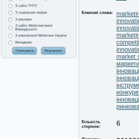
З сайту ТНТУ
Ключові слова:
marketi
З соціальних мереж
innovati
З реклами
З сайту бібліотеки імені
innovat
Вернадського
marketin
З електронної бібліотеки України
competi
Випадково
innovati
market 
маркети
інновац
інновац
інструм
конкуре
інновац
ринкова
Кількість
6
сторінок: