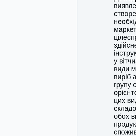
виявле
створе
необхі
маркет
цілесп
здійсн
інстру
у вітч
види м
виріб 
групу 
орієнт
цих ви
складо
обох в
продук
спожив