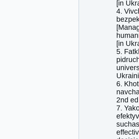
[in Ukr
4. Vivc
bezpek
[Manag
humanit
[in Ukr
5. Fatk
pidruc
univers
Ukraini
6. Kho
navcha
2nd ed.
7. Yak
efektyv
suchas
effecti