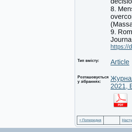
decisio
8. Men
overco
(Massa
9. Rom
Journal
https://
Тип вмісту:
Article
Розташовується
Журнал
у зібраннях:
2021, 
< Попередня
Насту