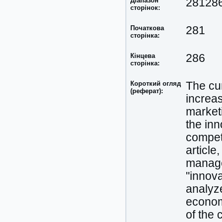
Діапазон
28128
сторінок:
Початкова
281
сторінка:
Кінцева
286
сторінка:
Короткий огляд
The cu
(реферат):
increas
market
the in
competi
article
manage
"innova
analyze
economi
of the 