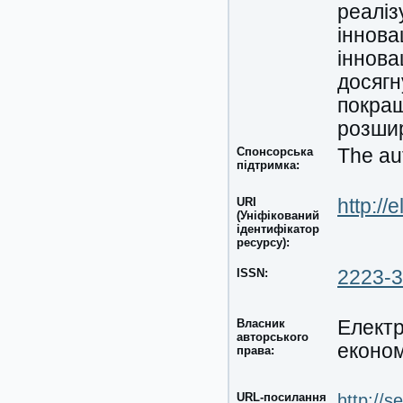
реаліз
іннова
іннова
досягн
покращ
розшир
Спонсорська
The aut
підтримка:
URI
http://
(Уніфікований
ідентифікатор
ресурсу):
ISSN:
2223-
Власник
Електр
авторського
економ
права:
URL-посилання
http://s