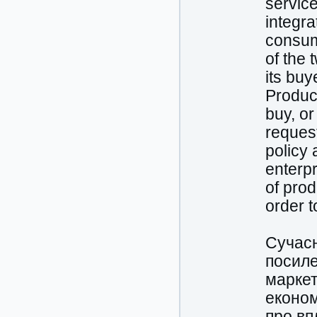
servic
integr
consum
of the 
its buy
Produc
buy, or
request
policy 
enterp
of prod
order 
Сучасн
посиле
маркет
економ
про вп