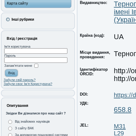
Видавництво:
Терноп
Карта сайту
імені 
(Украї
Інші рубрики
Країна (код):
UA
Вхід / реєстрація
Ім'я користувача
Місце видання,
Терноп
Пароль
проведення:
Запам'ятати мене
Ідентифікатор
http:/
ORCID:
http:/
Забули свій пароль?
Забули своє Ім’я Користувача?
https:/
DOI:
УДК:
Опитування
65
8.8
Звідки Ви дізналися про наш сайт ?
Від знайомих науківців
JEL:
M31
З сайту ВАК
L29
За допомогою пошукової системи