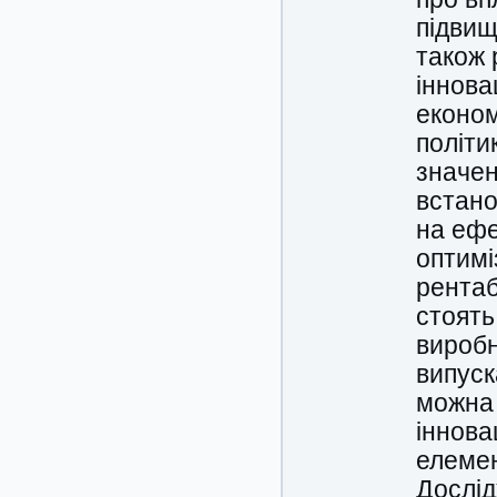
підвищ
також 
іннова
економ
політи
значен
встано
на ефе
оптимі
рентаб
стоять
виробн
випуск
можна 
іннова
елемен
Дослід