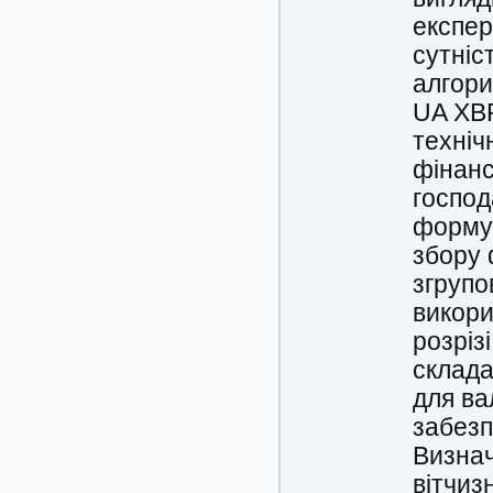
експер
сутніс
алгори
UA XB
техніч
фінанс
господ
формув
збору 
згрупо
викори
розріз
склада
для ва
забезп
Визнач
вітчиз