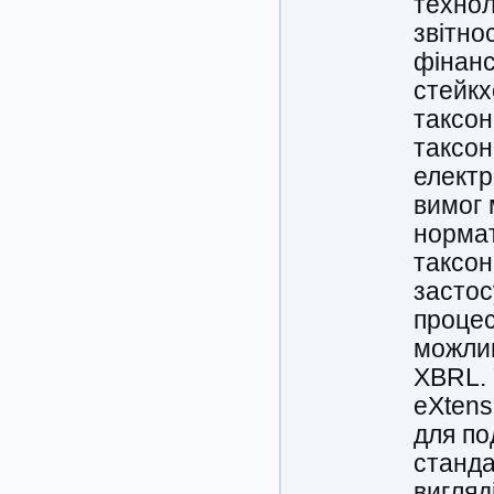
технол
звітно
фінанс
стейкх
таксон
таксон
електр
вимог 
нормат
таксон
застос
процес
можлив
XBRL. 
eXtens
для по
станда
вигляд