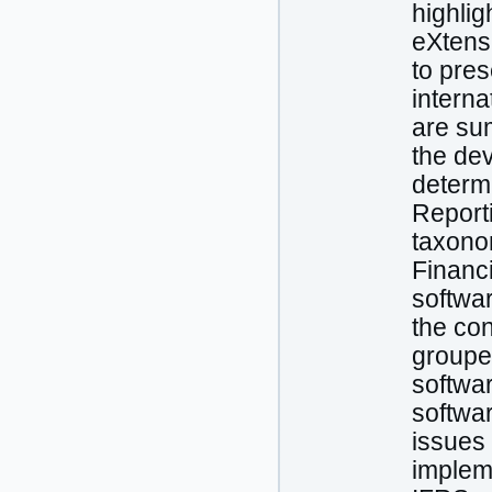
highlig
eXtens
to pres
interna
are sum
the de
determ
Reporti
taxono
Financ
softwa
the con
grouped
softwar
softwar
issues 
implem