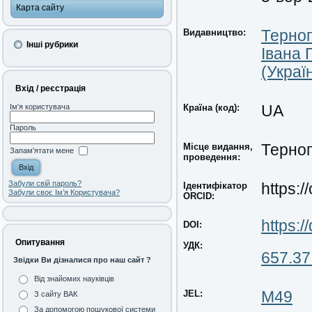
Карта сайту
Видавництво:
Терноп
Інші рубрики
Івана 
(Украї
Вхід / реєстрація
Країна (код):
UA
Ім'я користувача
Пароль
Місце видання,
Терноп
Запам'ятати мене
проведення:
Забули свій пароль?
Ідентифікатор
https:
Забули своє Ім’я Користувача?
ORCID:
https:
DOI:
Опитування
УДК:
657.37
Звідки Ви дізналися про наш сайт ?
Від знайомих науківців
JEL:
M49
З сайту ВАК
За допомогою пошукової системи