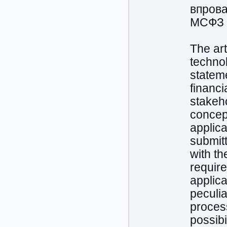
впрова
МСФЗ т
The art
technol
statem
financi
stakeh
concep
applica
submit
with th
requir
applica
peculia
process
possibi