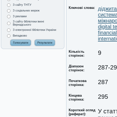
З сайту ТНТУ
Ключові слова:
діджита
З соціальних мереж
система
З реклами
міжнаро
З сайту бібліотеки імені
Вернадського
digital 
З електронної бібліотеки України
financia
Випадково
internat
Кількість
9
сторінок:
Діапазон
287-2
сторінок:
Початкова
287
сторінка:
Кінцева
295
сторінка:
Короткий огляд
У стат
(реферат):