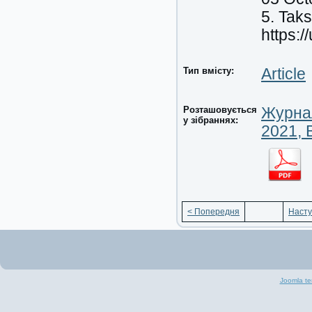
5. Taks
https:/
Тип вмісту:
Article
Розташовується
Журнал
у зібраннях:
2021, 
< Попередня
Насту
Joomla te