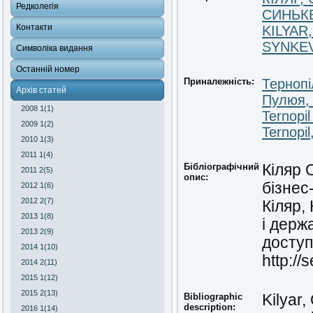
Редколегія
СИНЬКЕ
Контакти
KILYAR,
SYNKEV
Символіка видання
Останній номер
Приналежність:
Тернопі
Архів статей
Пулюя, 
2008 1(1)
Ternopil
2009 1(2)
Ternopil
2010 1(3)
2011 1(4)
Бібліографічний
Кіляр 
2011 2(5)
опис:
бізнес
2012 1(6)
2012 2(7)
Кіляр,
2013 1(8)
і держ
2013 2(9)
доступ
2014 1(10)
http://
2014 2(11)
2015 1(12)
2015 2(13)
Bibliographic
Kilyar,
description:
2016 1(14)