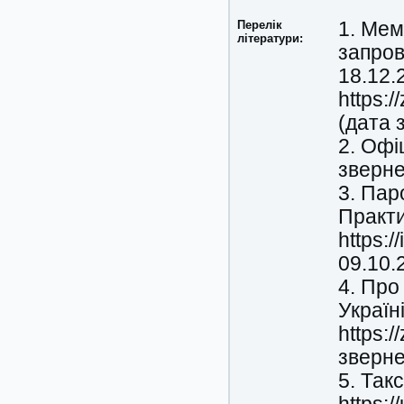
Перелік
1. Мем
літератури:
запров
18.12.
https:
(дата 
2. Офі
зверне
3. Пар
Практи
https:/
09.10.
4. Про
Україн
https:
зверне
5. Такс