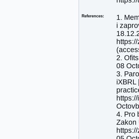
https:/
References:
1. Mem
i zapr
18.12.2
https:
(acces
2. Ofi
08 Oct
3. Par
iXBRL 
practic
https:/
Octovb
4. Pro 
Zakon 
https:
05 Oct