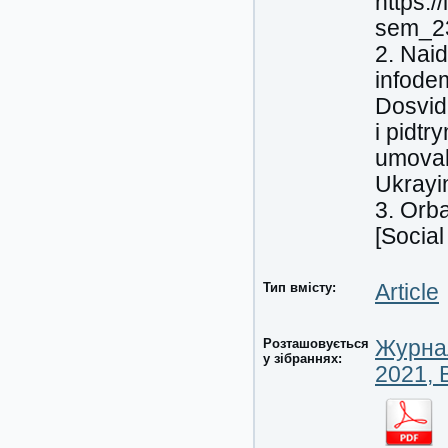
https:/
sem_23
2. Nai
infode
Dosvid
i pidtr
umovak
Ukrayin
3. Orb
[Socia
Тип вмісту:
Article
Розташовується
Журнал
у зібраннях:
2021, 