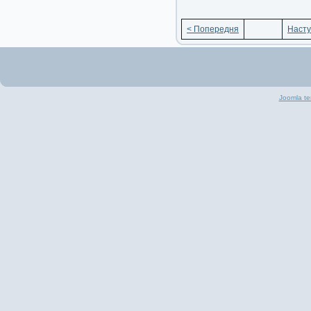
< Попередня
Насту
Joomla te