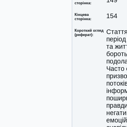
149
сторінка:
Кінцева
154
сторінка:
Короткий огляд
Стаття
(реферат):
період
та жит
бороть
подола
Часто 
призво
потокі
інформ
поширю
правди
негати
емоцій