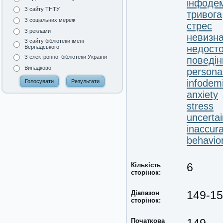
інфоде
З сайту ТНТУ
тривога
З соціальних мереж
стрес
З реклами
невизна
З сайту бібліотеки імені
недосто
Вернадського
З електронної бібліотеки України
поведін
Випадково
personal
infodem
anxiety
stress
uncertai
inaccura
behavior
Кількість
6
сторінок:
Діапазон
149-1
сторінок:
Початкова