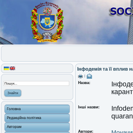
Інфодемія та її вплив 
|
Назва:
Інфоде
каран
Інші назви:
Infode
Головна
quaran
Редакційна політика
Авторам
Автори:
Моначин