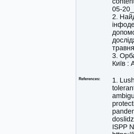
conten
05-20_
2. Най
інфоде
допомо
дослід
травня
3. Орб
Київ :
References:
1. Lus
toleran
ambigu
protec
pandem
doslid
ISPP N