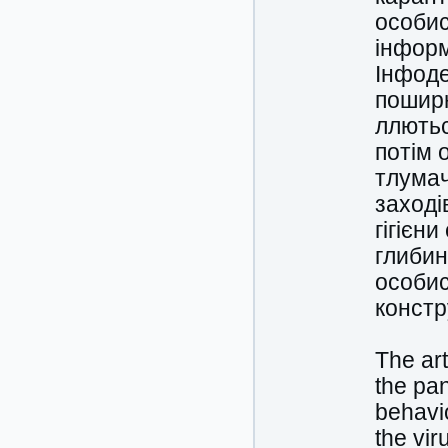
особис
інформ
Інфоде
поширю
ллютьс
потім 
тлума
заході
гігієн
глибин
особис
констр
The art
the pan
behavio
the vir