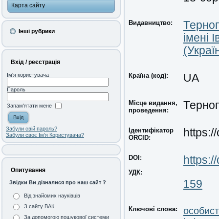
Карта сайту
Видавництво:
Терноп
Інші рубрики
імені 
(Украї
Вхід / реєстрація
Країна (код):
UA
Ім'я користувача
Пароль
Місце видання,
Терноп
Запам'ятати мене
проведення:
Забули свій пароль?
Ідентифікатор
https:
Забули своє Ім’я Користувача?
ORCID:
DOI:
https:
Опитування
УДК:
159
Звідки Ви дізналися про наш сайт ?
Від знайомих науківців
З сайту ВАК
Ключові слова:
особист
За допомогою пошукової системи