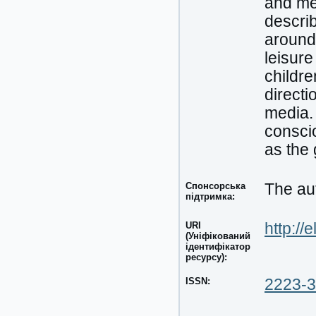
and met
describ
around
leisure
childre
directi
media.
consci
as the 
Спонсорська
The aut
підтримка:
URI
http://
(Уніфікований
ідентифікатор
ресурсу):
ISSN:
2223-