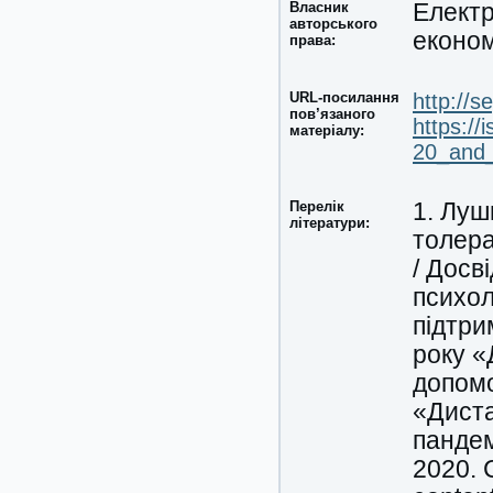
Власник
Електр
авторського
економ
права:
URL-посилання
http://s
пов’язаного
https://
матеріалу:
20_and_
Перелік
1. Луш
літератури:
толера
/ Досв
психол
підтри
року «
допомо
«Диста
пандем
2020. С