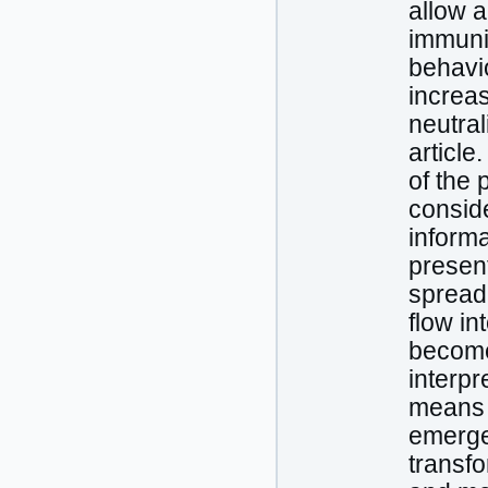
allow a
immunit
behavio
increas
neutral
article
of the 
conside
informa
presen
spread 
flow in
become
interp
means 
emergen
transfo