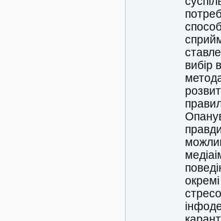
суспіл
потреб
способ
сприйм
ставле
вибір 
метода
розвит
правил
Опанув
правди
можлив
медіаі
поведі
окремі
стресо
інфоде
карант