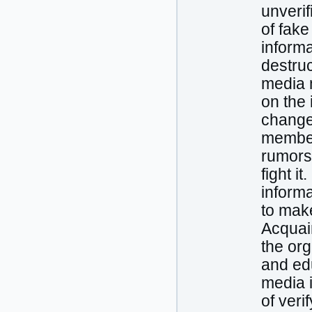
unverif
of fake
informa
destruc
media 
on the
change
member 
rumors
fight i
informa
to make
Acquai
the org
and edu
media 
of veri