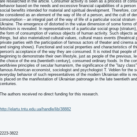
are researched in the article. Consumer activity is seen as a process of cons
behavior based on the needs and excessive financial capabilities of a person 
social benefits intended for material and spiritual development. Therefore, co
be considered as an element of the way of life of a person, and the cult of d
consumption – an integral part of the way of life of a particular social stratum 
Ukraine. The emergence of distorted in the value dimension of some forms 
fetishism is revealed. In representatives of a particular social group (stratum), 
the form of consumption of various objects of human activity. Such objects ar
things, but also materialized cultural values, cultural mass events (theatrical
private parties with the participation of famous actors of theater and cinema
and singing shows). Functional and social properties and characteristics of th
person's acceptance of the way they are consumed. It is noted that people of
beginning to demonstrate their own lifestyle, just as people of the previous,
the choice of the era (twentieth century), consumed ordinary foods. In the con
worldview principles of secular humanism, the significance of the "lazy class"
famous American economist, sociologist and psychologist T. Veblen for the sci
everyday behavior of such representatives of the modern Ukrainian elite is r
is placed on the manifestation of Ukrainian patronage in the late twentieth and
centuries.
The authors received no direct funding for this research.
http://elartu.tntu.edu.ua/handle/lib/38882
2223-3822