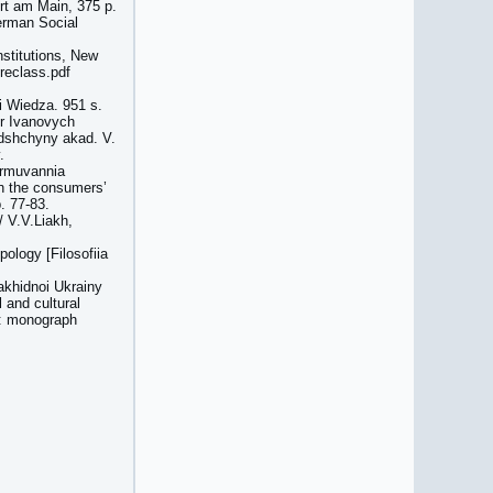
urt am Main, 375 p.
German Social
nstitutions, New
reclass.pdf
i Wiedza. 951 s.
yr Ivanovych
dshchyny akad. V.
.
ormuvannia
on the consumers’
. 77-83.
/ V.V.Liakh,
ology [Filosofiia
akhidnoi Ukrainy
 and cultural
is: monograph