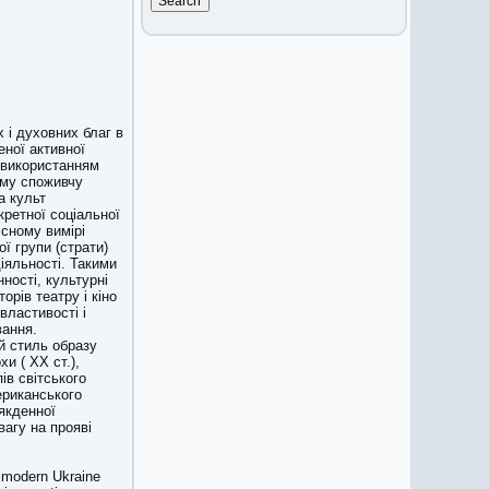
 і духовних благ в
еної активної
 використанням
ому споживчу
а культ
ретної соціальної
існому вимірі
ї групи (страти)
іяльності. Такими
нності, культурні
орів театру і кіно
властивості і
вання.
й стиль образу
и ( ХХ ст.),
ів світського
ериканського
сякденної
вагу на прояві
n modern Ukraine