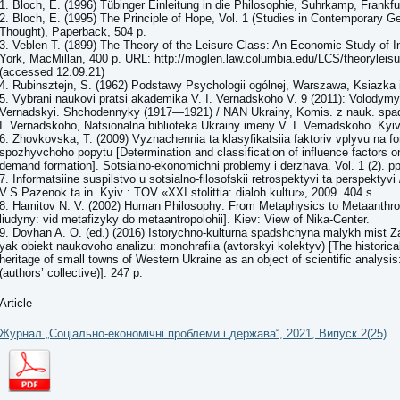
1. Bloch, E. (1996) Tübinger Einleitung in die Philosophie, Suhrkamp, Frankf
2. Bloch, E. (1995) The Principle of Hope, Vol. 1 (Studies in Contemporary 
Thought), Paperback, 504 p.
3. Veblen T. (1899) The Theory of the Leisure Class: An Economic Study of I
York, MacMillan, 400 p. URL: http://moglen.law.columbia.edu/LCS/theoryleisu
(accessed 12.09.21)
4. Rubinsztejn, S. (1962) Podstawy Psychologii ogólnej, Warszawa, Ksiazka 
5. Vybrani naukovi pratsi akademika V. I. Vernadskoho V. 9 (2011): Volodym
Vernadskyi. Shchodennyky (1917—1921) / NAN Ukrainy, Komis. z nauk. spa
I. Vernadskoho, Natsionalna biblioteka Ukrainy imeny V. I. Vernadskoho. Kyiv
6. Zhovkovska, T. (2009) Vyznachennia ta klasyfikatsiia faktoriv vplyvu na f
spozhyvchoho popytu [Determination and classification of influence factors 
demand formation]. Sotsialno-ekonomichni problemy i derzhava. Vol. 1 (2). pp
7. Informatsiine suspilstvo u sotsialno-filosofskii retrospektyvi ta perspektyvi 
V.S.Pazenok ta in. Kyiv : TOV «XXI stolittia: dialoh kultur», 2009. 404 s.
8. Hamitov N. V. (2002) Human Philosophy: From Metaphysics to Metaanthrop
liudyny: vid metafizyky do metaantropolohii]. Kiev: View of Nika-Center.
9. Dovhan A. O. (ed.) (2016) Istorychno-kulturna spadshchyna malykh mist Z
yak obiekt naukovoho analizu: monohrafiia (avtorskyi kolektyv) [The historical
heritage of small towns of Western Ukraine as an object of scientific analys
(authors’ collective)]. 247 p.
Article
Журнал „Соціально-економічні проблеми і держава“, 2021, Випуск 2(25)