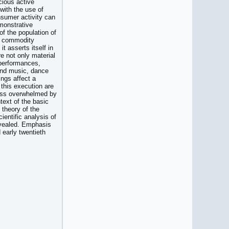
cious active
with the use of
nsumer activity can
emonstrative
of the population of
of commodity
it asserts itself in
e not only material
 performances,
 and music, dance
ings affect a
 this execution are
 less overwhelmed by
text of the basic
 theory of the
entific analysis of
evealed. Emphasis
 early twentieth