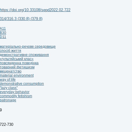
https://doi.org/10.33108/sepd2022.02.722
314/316.3 (330.8) (379.8)
А11
В30
D11
матеріально-речове середовище
спосіб життя
демонстративне споживання
«гультяйський клас»
повсякденна поведінка
товарний фетишизм
меценатство
material environment
way of life
demonstrative consumption
"lazy class"
everyday behavior
commodity fetishism
patronage
9
722-730