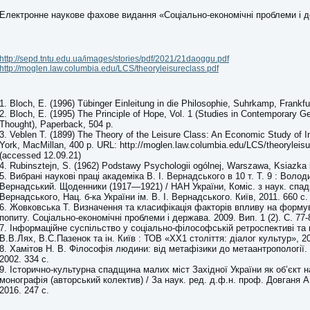
Електронне наукове фахове видання «Соціально-економічні проблеми і 
http://sepd.tntu.edu.ua/images/stories/pdf/2021/21daoggu.pdf
http://moglen.law.columbia.edu/LCS/theoryleisureclass.pdf
1. Bloch, E. (1996) Tübinger Einleitung in die Philosophie, Suhrkamp, Frankf
2. Bloch, E. (1995) The Principle of Hope, Vol. 1 (Studies in Contemporary 
Thought), Paperback, 504 p.
3. Veblen T. (1899) The Theory of the Leisure Class: An Economic Study of I
York, MacMillan, 400 p. URL: http://moglen.law.columbia.edu/LCS/theoryleisu
(accessed 12.09.21)
4. Rubinsztejn, S. (1962) Podstawy Psychologii ogólnej, Warszawa, Ksiazka 
5. Вибрані наукові праці академіка В. І. Вернадського в 10 т. Т. 9 : Воло
Вернадський. Щоденники (1917—1921) / НАН України, Коміс. з наук. спадщ
Вернадського, Нац. б-ка України ім. В. І. Вернадського. Київ, 2011. 660 с.
6. Жовковська Т. Визначення та класифікація факторів впливу на форму
попиту. Соціально-економічні проблеми і держава. 2009. Вип. 1 (2). С. 77-
7. Інформаційне суспільство у соціально-філософській ретроспективі та 
В.В.Лях, В.С.Пазенок та ін. Київ : ТОВ «ХХ1 століття: діалог культур», 20
8. Хамітов Н. В. Філософія людини: від метафізики до метаантропології. 
2002. 334 с.
9. Історично-культурна спадщина малих міст Західної України як об’єкт н
монографія (авторський колектив) / За наук. ред. д.ф.н. проф. Довганя А
2016. 247 с.