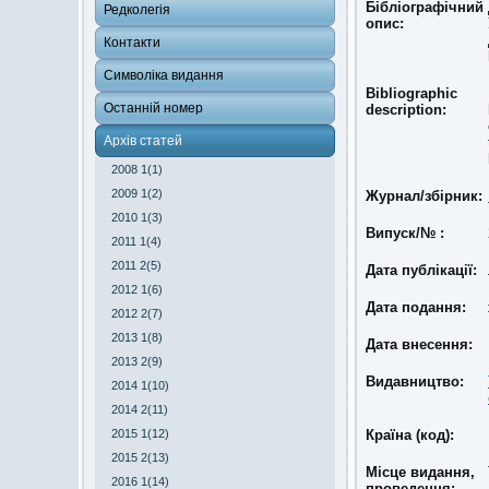
Бібліографічний
Редколегія
опис:
Контакти
Символіка видання
Bibliographic
Останній номер
description:
Архів статей
2008 1(1)
2009 1(2)
Журнал/збірник:
2010 1(3)
Випуск/№ :
2011 1(4)
2011 2(5)
Дата публікації:
2012 1(6)
Дата подання:
2012 2(7)
2013 1(8)
Дата внесення:
2013 2(9)
Видавництво:
2014 1(10)
2014 2(11)
2015 1(12)
Країна (код):
2015 2(13)
Місце видання,
2016 1(14)
проведення: