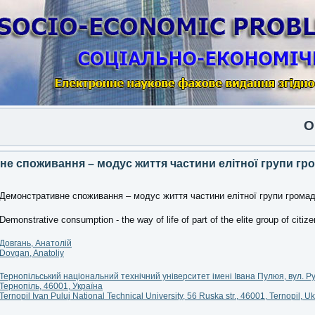
Опублі
е споживання – модус життя частини елітної групи гр
Демонстративне споживання – модус життя частини елітної групи громад
Demonstrative consumption - the way of life of part of the elite group of citiz
Довгань, Анатолій
Dovgan, Anatoliy
Тернопільський національний технічний університет імені Івана Пулюя, вул. Рус
Тернопіль, 46001, Україна
Ternopil Ivan Puluj National Technical University, 56 Ruska str., 46001, Ternopil, U