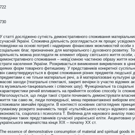
722
730
У статті досліджено сутність демонстративного споживання матеріальних
сучасній Україні. Споживча діяльність розглядається як процес усвідомл
поведінки на основі потреб і надмірних фінансових можливостей особи з
соціальних благ, призначених для матеріального і духовного розвитку. Т
діяльність можна розглядати як елемент образу світського життя особи, 
демонстративного споживання – невід’ємною частиною образу життя конк
страти населення України. Розкривається виникнення викривлених в цінн
деяких форм товарного фетишизму. У представників конкретної суспільно
він самоутверджується в формі споживання різних предметів людської д
предметами є не тільки матеріальні речі, а й матеріалізовані культурні ці
масові заходи (театральні спектаклі, закриті вечірки із участю відомих акт
та музикально-танцювальних і співочих шоу). Функціональні та соціальні 
характеристики речей впливають на прийняття особою способу їх спожи
Наголошується, що люди такої страти починають демонструвати власни
життя так само як, люди попередньої, менш перевантаженої вибором епох
споживали звичайні продукти. В контексті основних світоглядних принцип
гуманізму розкрито значимість теорії «гультяйського класу» відомого ам
економіста, соціолога і психолога Т. Веблена для наукового аналізу пов
поведінки таких представників сучасної української еліти. Акцентовано у
українського меценатства кінця ХIХ – початку ХХ ст.
The essence of demonstrative consumption of material and spiritual goods i