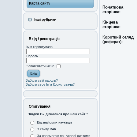
Карта сайту
Початкова
сторінка:
Інші рубрики
Кінцева
сторінка:
Короткий огляд
Вхід / реєстрація
(реферат):
Ім'я користувача
Пароль
Запам'ятати мене
Забули свій пароль?
Забули своє Ім’я Користувача?
Опитування
Звідки Ви дізналися про наш сайт ?
Від знайомих науківців
З сайту ВАК
За допомогою пошукової системи