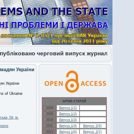
ковано черговий випуск журналу 1 (34) 2026
омадян України
ян України
ens of Ukraine
АРХІВ СТАТЕЙ
2008
Випуск 1(1)
Випуск 1(1)
2009
Випуск 1(2)
Випуск 1(2)
ька, 56, м.
2010
Випуск 1(3)
Випуск 1(3)
kraine
2011
Випуск 1(4)
Випуск 2(5)
2012
Випуск 1(6)
Випуск 2(7)