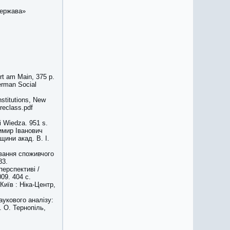
держава»
urt am Main, 375 p.
German Social
nstitutions, New
reclass.pdf
i Wiedza. 951 s.
димир Іванович
ини акад. В. І.
вання споживчого
83.
перспективі /
09. 404 с.
Київ : Ніка-Центр,
аукового аналізу:
. О. Тернопіль,