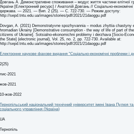
Довгань А. Демонстративне споживання – модус життя частини елітної г
України [Електронний ресурс] / Анатолій Довгань // Соціально-економічні
держава. — 2021. — Вип. 2 (25). — С. 722-730. — Режим доступу:
http://sepd.tntu.edu.ua/images/stories/pdf/2021/21daoggu.pdf
Dovgan, A. (2021) Demonstratyvne spozhyvannia – modus zhyttia chastyny el
hromadian Ukrainy [Demonstrative consumption - the way of life of part of the 
citizens of Ukraine]. Sotsialno-ekonomichni problemy i derzhava [Socio-Ec
the State] (electronic journal), Vol. 25, no. 2, pp. 722-730. Available at:
http://sepd.tntu.edu.ua/images/stories/pdf/2021/21daoggu.pdf
Електронне наукове фахове видання "Соціально-економічні проблеми і д
2(25)
лис-2021
жов-2021
10-жов-2022
Тернопільський національний технічний університет імені Івана Пулюя т
соціального управління (Україна)
UA
Тернопіль