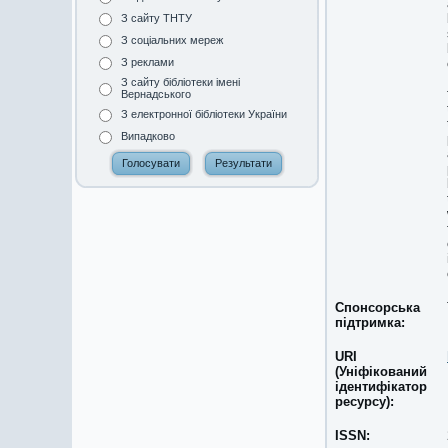
З сайту ТНТУ
З соціальних мереж
З реклами
З сайту бібліотеки імені
Вернадського
З електронної бібліотеки України
Випадково
Спонсорська
підтримка:
URI
(Уніфікований
ідентифікатор
ресурсу):
ISSN: