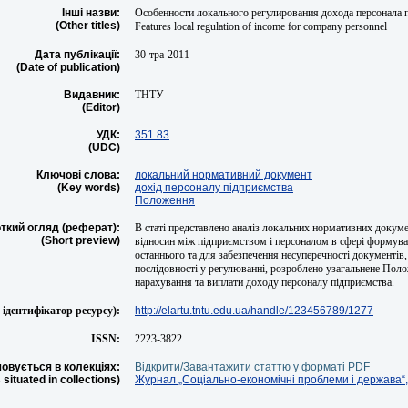
Інші назви:
Особенности локального регулирования дохода персонала 
(Other titles)
Features local regulation of income for company personnel
Дата публікації:
30-тра-2011
(Date of publication)
Видавник:
ТНТУ
(Editor)
УДК:
351.83
(UDC)
Ключові слова:
локальний нормативний документ
(Key words)
дохід персоналу підприємства
Положення
ткий огляд (реферат):
В статі представлено аналіз локальних нормативних докум
(Short preview)
відносин між підприємством і персоналом в сфері формув
останнього та для забезпечення несуперечності документів, 
послідовності у регулюванні, розроблено узагальнене Пол
нарахування та виплати доходу персоналу підприємства.
ідентифікатор ресурсу):
http://elartu.tntu.edu.ua/handle/123456789/1277
ISSN:
2223-3822
овується в колекціях:
Відкрити/Завантажити статтю у форматі PDF
s situated in collections)
Журнал „Соціально-економічні проблеми і держава“, 