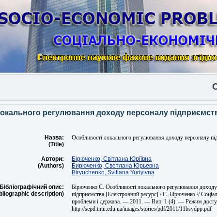
Опуб
локального регулювання доходу персоналу підприємст
Назва:
Особливості локального регулювання доходу персоналу пі
(Title)
Автори:
Бірюченко, Світлана Юріївна
(Authors)
Бирюченко, Светлана Юрьевна
Biryuchenko, Svitlana Yuriyivna
Бібліографічний опис:
Бірюченко С. Особливості локального регулювання доходу
bliographic description)
підприємства [Електронний ресурс] / С. Бірюченко // Соціа
проблеми і держава. — 2011. — Вип. 1 (4). — Режим досту
http://sepd.tntu.edu.ua/images/stories/pdf/2011/11bsydpp.pdf