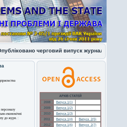
ліковано черговий випуск журналу 1 (34) 2026
ва
дприємства
АРХІВ СТАТЕЙ
2008
Випуск 1(1)
Випуск 1(1)
2009
Випуск 1(2)
Випуск 1(2)
 персоналу
льно-економічні
2010
Випуск 1(3)
Випуск 1(3)
пу до журн. :
2011
Випуск 1(4)
Випуск 2(5)
2012
Випуск 1(6)
Випуск 2(7)