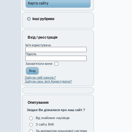
Карта сайту
Інші рубрики
Вхід / реєстрація
Ім'я користувача
Пароль
Запам'ятати мене
Забули свій пароль?
Забули своє Ім’я Користувача?
Опитування
Звідки Ви дізналися про наш сайт ?
Від знайомих науківців
З сайту ВАК
За допомогою пошукової системи