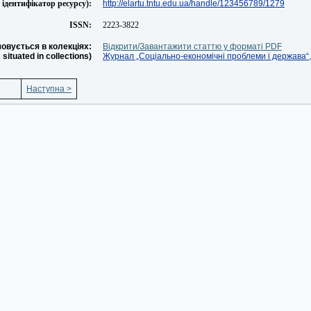
ідентифікатор ресурсу):
http://elartu.tntu.edu.ua/handle/123456789/1279
ISSN:
2223-3822
овується в колекціях:
Відкрити/Завантажити статтю у форматі PDF
s situated in collections)
Журнал „Соціально-економічні проблеми і держава“, 
Наступна >