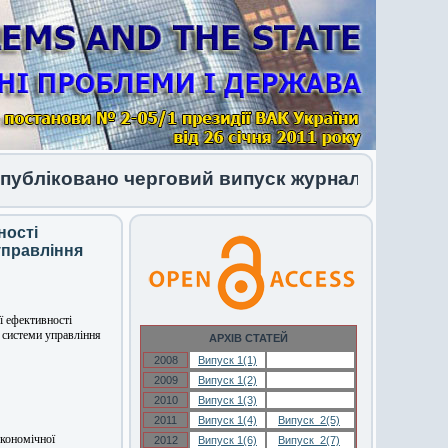
ліковано черговий випуск журналу 1 (34) 2026
ності
управління
 ефективності
 системи управління
АРХІВ СТАТЕЙ
2008
Випуск 1(1)
Випуск 1(1)
2009
Випуск 1(2)
Випуск 1(2)
2010
Випуск 1(3)
Випуск 1(3)
2011
Випуск 1(4)
Випуск 2(5)
кономічної
2012
Випуск 1(6)
Випуск 2(7)