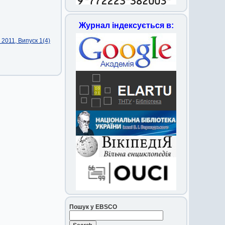
Журнал індексується в:
2011, Випуск 1(4)
Пошук у EBSCO