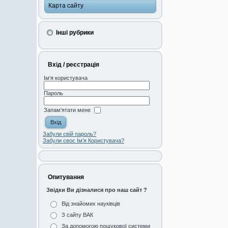
Карта сайту
Інші рубрики
Вхід / реєстрація
Ім'я користувача
Пароль
Запам'ятати мене
Забули свій пароль?
Забули своє Ім’я Користувача?
Опитування
Звідки Ви дізналися про наш сайт ?
Від знайомих науківців
З сайту ВАК
За допомогою пошукової системи