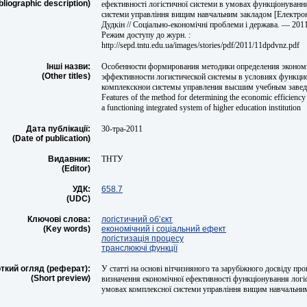
bliographic description)
ефективності логістичної системи в умовах функціонуванн
системи управління вищим навчальним закладом [Електрон
Дудкін // Соціально-економічні проблеми і держава. — 201
Режим доступу до журн. :
http://sepd.tntu.edu.ua/images/stories/pdf/2011/11dpdvnz.pdf
Інші назви:
Особенности формирования методики определения эконом
(Other titles)
эффективности логистической системы в условиях функци
комплекскнои системы управления высшим учебным заве
Features of the method for determining the economic efficiency 
a functioning integrated system of higher education institution
Дата публікації:
30-тра-2011
(Date of publication)
Видавник:
ТНТУ
(Editor)
УДК:
658.7
(UDC)
Ключові слова:
логістичний об’єкт
(Key words)
економічний і соціальний ефект
логістизація процесу
транслюючі функції
ткий огляд (реферат):
У статті на основі вітчизняного та зарубіжного досвіду пр
(Short preview)
визначення економічної ефективності функціонування логі
умовах комплексної системи управління вищим навчальни