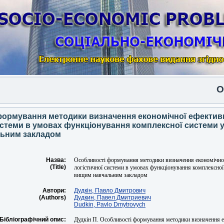
Опуб
формування методики визначення економічної ефектив
истеми в умовах функціонування комплексної системи 
ьним закладом
Назва:
Особливості формування методики визначення економічної
(Title)
логістичної системи в умовах функціонування комплексної
вищим навчальним закладом
Автори:
Дудкін, Павло Дмитрович
(Authors)
Дудкин, Павел Дмитриевич
Dudkin, Pavlo Dmytrovych
Бібліографічний опис:
Дудкін П. Особливості формування методики визначення е