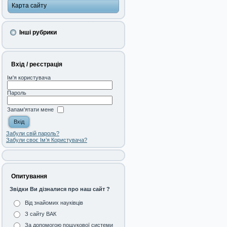
Карта сайту
Інші рубрики
Вхід / реєстрація
Ім'я користувача
Пароль
Запам'ятати мене
Забули свій пароль?
Забули своє Ім’я Користувача?
Опитування
Звідки Ви дізналися про наш сайт ?
Від знайомих науківців
З сайту ВАК
За допомогою пошукової системи