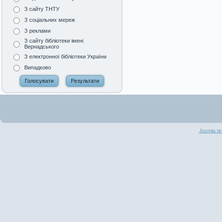
З сайту ТНТУ
З соціальних мереж
З реклами
З сайту бібліотеки імені
Вернадського
З електронної бібліотеки України
Випадково
Joomla te