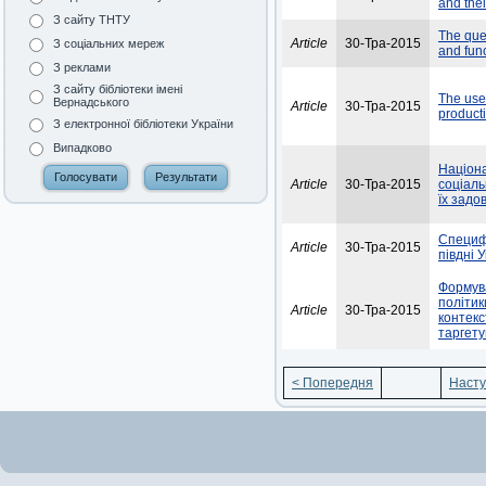
and thei
З сайту ТНТУ
The ques
Article
30-Тра-2015
З соціальних мереж
and func
З реклами
З сайту бібліотеки імені
The use
Вернадського
Article
30-Тра-2015
product
З електронної бібліотеки України
Випадково
Націона
Article
30-Тра-2015
соціаль
їх задо
Специф
Article
30-Тра-2015
півдні 
Формува
політик
Article
30-Тра-2015
контекс
таргет
< Попередня
Насту