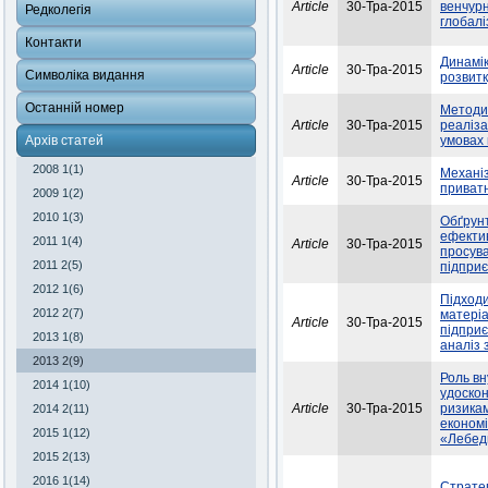
Article
30-Тра-2015
венчурн
Редколегія
глобалі
Контакти
Динамік
Article
30-Тра-2015
Символіка видання
розвитк
Останній номер
Методич
Article
30-Тра-2015
реаліза
Архів статей
умовах 
2008 1(1)
Механіз
Article
30-Тра-2015
приватн
2009 1(2)
2010 1(3)
Обґрунт
ефектив
2011 1(4)
Article
30-Тра-2015
просува
2011 2(5)
підпри
2012 1(6)
Підходи
2012 2(7)
матері
Article
30-Тра-2015
підприє
2013 1(8)
аналіз 
2013 2(9)
Роль вн
2014 1(10)
удоскон
Article
30-Тра-2015
ризикам
2014 2(11)
економі
2015 1(12)
«Лебеди
2015 2(13)
2016 1(14)
Стратег