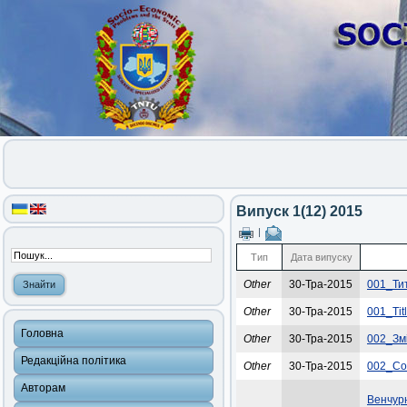
Випуск 1(12) 2015
|
Тип
Дата випуску
Other
30-Тра-2015
001_Ти
Other
30-Тра-2015
001_Ti
Головна
Other
30-Тра-2015
002_Зм
Редакційна політика
Other
30-Тра-2015
002_Co
Авторам
Венчурн