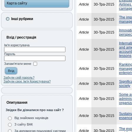
Evaluati
Карта сайту
Article
30-Тра-2015
Airlines
carriag
The impa
Інші рубрики
Article
30-Тра-2015
manager
Innovati
Article
30-Тра-2015
perspec
Вхід / реєстрація
Internat
Ім'я користувача
and ame
Article
30-Тра-2015
account
Пароль
lessons
Запам'ятати мене
Ranking 
Article
30-Тра-2015
managem
enterpr
Забули свій пароль?
Signific
Забули своє Ім’я Користувача?
Article
30-Тра-2015
society
Some as
Article
30-Тра-2015
adminis
Опитування
organiz
Звідки Ви дізналися про наш сайт ?
Sustain
Article
30-Тра-2015
essenc
Від знайомих науківців
З сайту ВАК
The evol
Article
30-Тра-2015
За допомогою пошукової системи