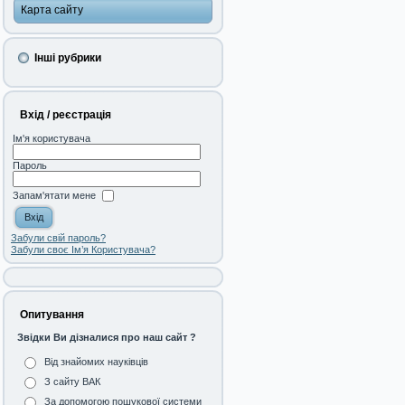
Карта сайту
Інші рубрики
Вхід / реєстрація
Ім'я користувача
Пароль
Запам'ятати мене
Забули свій пароль?
Забули своє Ім’я Користувача?
Опитування
Звідки Ви дізналися про наш сайт ?
Від знайомих науківців
З сайту ВАК
За допомогою пошукової системи