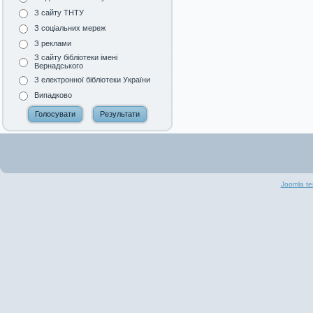
З сайту ТНТУ
З соціальних мереж
З реклами
З сайту бібліотеки імені
Вернадського
З електронної бібліотеки України
Випадково
Joomla te