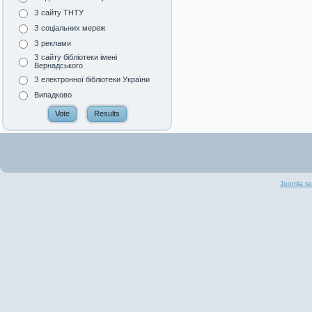
З сайту ТНТУ
З соціальних мереж
З реклами
З сайту бібліотеки імені
Вернадського
З електронної бібліотеки України
Випадково
Joomla te