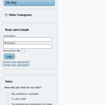
Site Map
Other Categories
Вхід / реєстрація
Username
Password
Remember Me
Forgot your password?
Forgot your username?
Votes
How did you find on our site?
Від знайомих науківців
З сайту ВАК
За допомогою пошукової системи