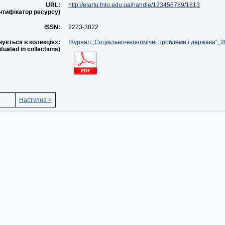
URL:
http://elartu.tntu.edu.ua/handle/123456789/1813
ентифікатор ресурсу)
ISSN:
2223-3822
ується в колекціях:
Журнал „Соціально-економічні проблеми і держава“, 20
situated in collections)
Наступна >