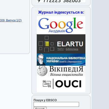
Журнал індексується в:
09, Випуск 1(2)
Пошук у EBSCO