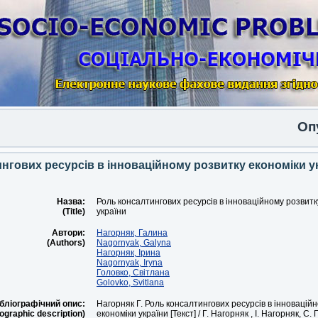
Опублі
нгових ресурсів в інноваційному розвитку економіки у
Назва:
Роль консалтингових ресурсів в інноваційному розвитк
(Title)
україни
Автори:
Нагорняк, Галина
(Authors)
Nagornyak, Galyna
Нагорняк, Ірина
Nagornyak, Iryna
Головко, Світлана
Golovko, Svitlana
бліографічний опис:
Нагорняк Г. Роль консалтингових ресурсів в інноваційн
iographic description)
економіки україни [Текст] / Г. Нагорняк , І. Нагорняк, С. 