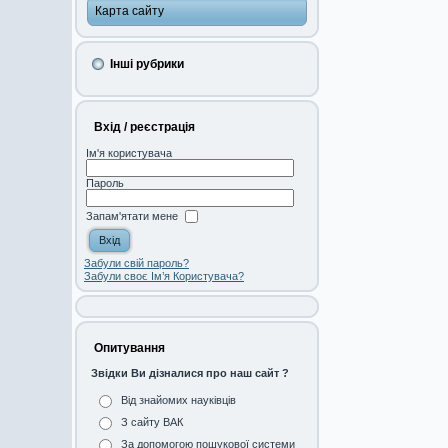
Карта сайту
Інші рубрики
Вхід / реєстрація
Ім'я користувача
Пароль
Запам'ятати мене
Забули свій пароль?
Забули своє Ім’я Користувача?
Опитування
Звідки Ви дізналися про наш сайт ?
Від знайомих науківців
З сайту ВАК
За допомогою пошукової системи