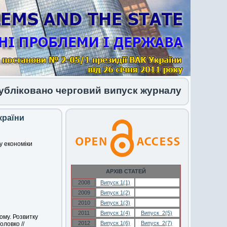
ковано черговий випуск журналу 1 (34) 2026
країни
у економіки
АРХІВ СТАТЕЙ
2008
Випуск 1(1)
Випуск 1(1)
2009
Випуск 1(2)
Випуск 1(2)
2010
Випуск 1(3)
Випуск 1(3)
2011
Випуск 1(4)
Випуск 2(5)
ому. Розвитку
2012
Випуск 1(6)
Випуск 2(7)
Головко //