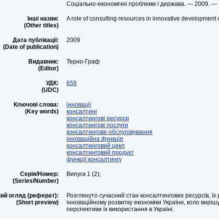
Соціально-економічні проблеми і держава. — 2009. — В
Інші назви:
A role of consulting resources in innovative development
(Other titles)
Дата публікації:
2009
(Date of publication)
Видавник:
Терно-Граф
(Editor)
УДК:
658
(UDC)
Ключові слова:
інновації
(Key words)
консалтинг
консалтингові ресурси
консалтингові послуги
консалтингове обслуговування
інноваційна функція
консалтинговий цикл
консалтинговий продукт
функції консалтингу
Серія/Номер:
Випуск 1 (2);
(Series/Number)
ий огляд (реферат):
Розглянуто сучасний стан консалтингових ресурсів, їх 
(Short preview)
інноваційному розвитку економіки України, коло вирі
перспективи їх використання в Україні.