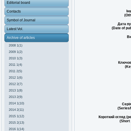
Editorial board
Ін
Contacts
(Oth
Symbol of Journal
Дата пу
(Date of pub
Latest Vol.
Ви
Archive of articles
2008 1(1)
2009 1(2)
2010 1(3)
Ключов
2011 1(4)
(Ke
2011 2(5)
2012 1(6)
2012 2(7)
2013 1(8)
2013 2(9)
2014 1(10)
Сері
(Series
2014 2(11)
2015 1(12)
Короткий огляд (р
(Short
2015 2(13)
2016 1(14)