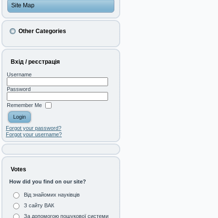
Site Map
Other Categories
Вхід / реєстрація
Username
Password
Remember Me
Forgot your password?
Forgot your username?
Votes
How did you find on our site?
Від знайомих науківців
З сайту ВАК
За допомогою пошукової системи