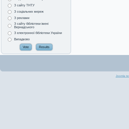
З сайту ТНТУ
З соціальних мереж
З реклами
З сайту бібліотеки імені
Вернадського
З електронної бібліотеки України
Випадково
Joomla te