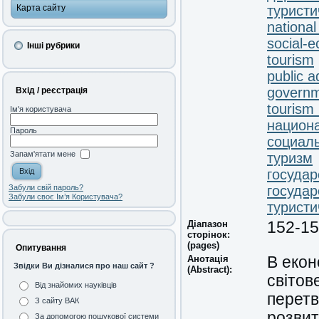
Карта сайту
турист
nationa
social-
Інші рубрики
tourism
public a
governm
Вхід / реєстрація
tourism
Ім'я користувача
национ
Пароль
социал
Запам'ятати мене
туризм
госуда
государ
Забули свій пароль?
Забули своє Ім’я Користувача?
турист
Діапазон
152-1
сторінок:
(pages)
Опитування
Анотація
В екон
Звідки Ви дізналися про наш сайт ?
(Abstract):
світов
Від знайомих науківців
перетв
З сайту ВАК
розвит
За допомогою пошукової системи