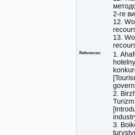
методол
2-ге ви
12. Wo
recours
13. Wo
recours
References:
1. Aha
hotelny
konkure
[Touris
governm
2. Birz
Turizm 
[Introd
industr
3. Boik
turysty