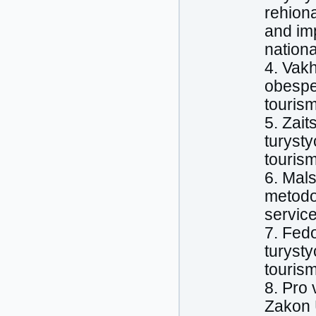
rehiona
and imp
nation
4. Vak
obespe
tourism
5. Zait
turysty
tourism
6. Mals
metodol
service
7. Fed
turysty
tourism
8. Pro
Zakon 