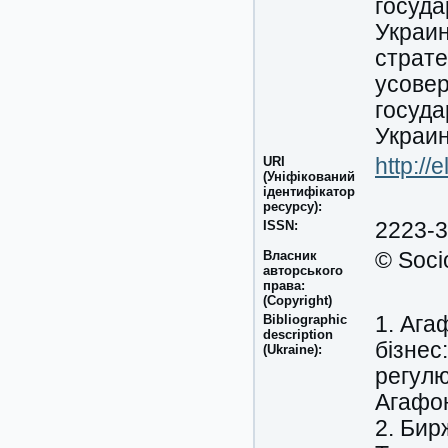
госуда
Украин
страте
усове
госуда
Украин
URI
http:/
(Уніфікований
ідентифікатор
ресурсу):
ISSN:
2223-
Власник
© Soci
авторського
права:
(Copyright)
Bibliographic
1. Ага
description
бізнес
(Ukraine):
регулюв
Агафон
2. Бир