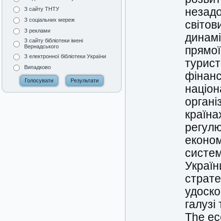
незадо
З сайту ТНТУ
З соціальних мереж
світов
З реклами
динамі
З сайту бібліотеки імені
Вернадського
прямої
З електронної бібліотеки України
турист
Випадково
фінанс
націон
органі
країна
регулю
економ
систем
Україн
страте
удоско
галузі 
The eco