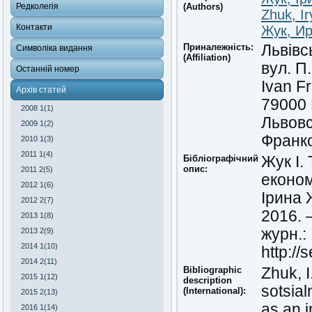
Редколегія
(Authors)
Zhuk, I
Контакти
Жук, И
Приналежність:
Львівс
Символіка видання
(Affiliation)
вул. П
Останній номер
Ivan Fr
Архів статей
79000 
2008 1(1)
Львов
2009 1(2)
Франко
2010 1(3)
2011 1(4)
Бібліографічний
Жук І.
опис:
2011 2(5)
економ
2012 1(6)
Ірина 
2012 2(7)
2016. 
2013 1(8)
журн.:
2013 2(9)
2014 1(10)
http://
2014 2(11)
Bibliographic
Zhuk, 
2015 1(12)
description
sotsia
(International):
2015 2(13)
as an 
2016 1(14)