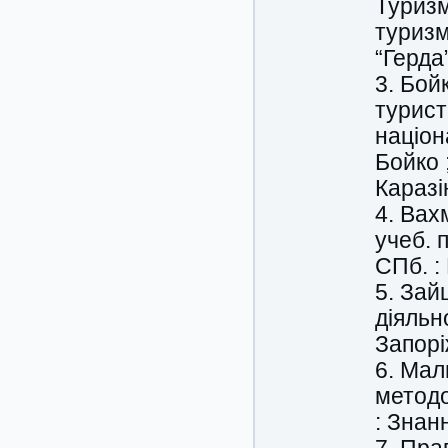
Туризм
туризм
“Герда”
3. Бой
турист
націон
Бойко ;
Каразі
4. Вах
учеб. 
СПб. :
5. Зай
діяльно
Запорі
6. Мал
методо
: Знанн