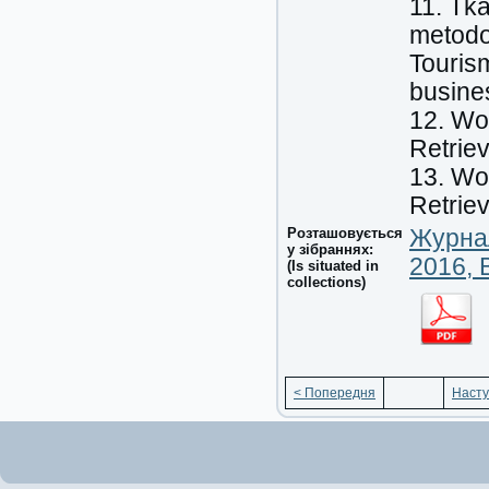
11. Tka
metodol
Touris
busines
12. Wo
Retrie
13. Wo
Retriev
Розташовується
Журнал
у зібраннях:
2016, 
(Is situated in
collections)
< Попередня
Насту