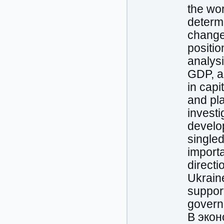
the wo
determ
change 
positio
analysi
GDP, a
in capi
and pla
investi
develop
singled
import
directi
Ukraine
suppor
govern
В экон