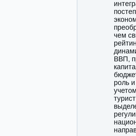
интегр
постеп
эконом
преобр
чем св
рейтин
динами
ВВП, п
капита
бюдже
роль и
учетом
турист
выделе
регул
нацио
напра