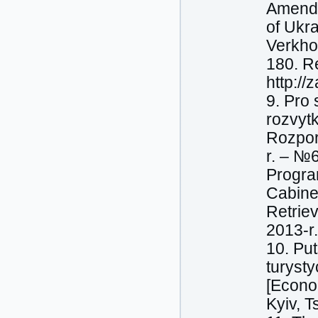
Amendm
of Ukr
Verkho
180. R
http:/
9. Pro
rozvytk
Rozpor
r. – №6
Program
Cabinet
Retrie
2013-r.
10. Put
turyst
[Econo
Kyiv, T