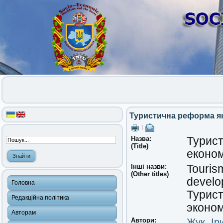
Туристична реформа як
|
Назва:
Турист
(Title)
економ
Інші назви:
Touris
(Other titles)
develo
Головна
Турист
Редакційна політика
эконом
Авторам
Автори:
Жук, Ір