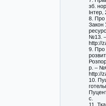
7. Пра
зб. нор
Інтер, 
8. Про
Закон 
ресурс
№13. –
http:/
9. Про
розвит
Розпор
р. – №
http:/
10. Пу
готель
Пуцент
с.
11. Тк