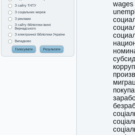
wages
З сайту ТНТУ
unemp
З соціальних мереж
социа
З реклами
З сайту бібліотеки імені
социа
Вернадського
социал
З електронної бібліотеки України
Випадково
нацио
номин
субси
корру
произ
мигра
покупа
зарабо
безра
соціал
соціал
соціал