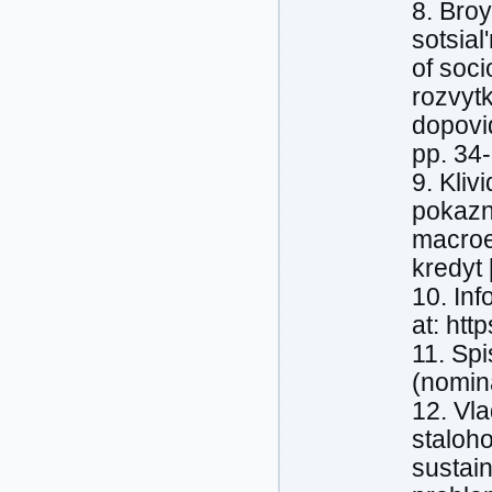
8. Bro
sotsia
of soc
rozvytk
dopovi
pp. 34-
9. Kli
pokazn
macroe
kredyt 
10. Inf
at: htt
11. Sp
(nomina
12. Vl
staloho
sustai