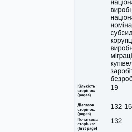
націон
виробн
націон
номін
субси
корупц
вироб
міграц
купіве
заробі
безроб
Кількість
19
сторінок:
(pages)
Діапазон
132-1
сторінок:
(pages)
Початкова
132
сторінка:
(first page)