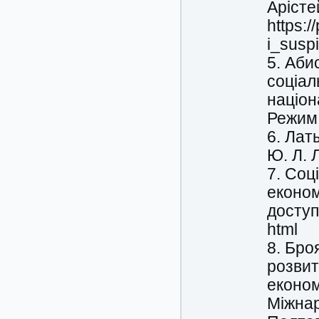
Арісте
https:
i_suspi
5. Аби
соціал
націон
Режим 
6. Лат
Ю. Л. 
7. Соц
економ
доступу
html
8. Бро
розвит
економі
Міжнар