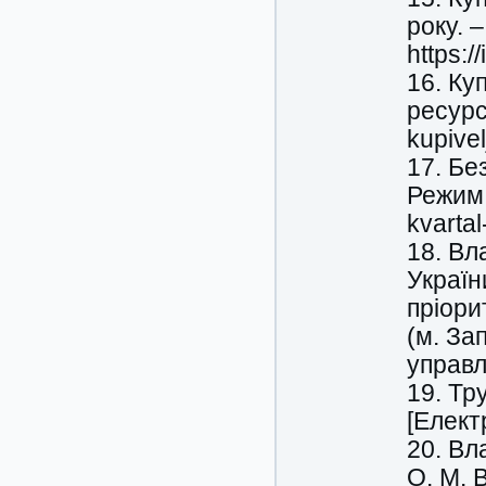
року. 
https:/
16. Ку
ресурс]
kupive
17. Без
Режим д
kvarta
18. Вл
Україн
пріори
(м. За
управл
19. Тру
[Елект
20. Вл
О. М. 