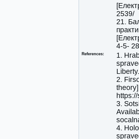
[Електр
2539/
21. Ба
практи
[Елект
4-5- 28
References:
1. Hrabo
spraved
Liberty
2. Firs
theory
https:/
3. Sots
Availab
socalna
4. Holo
spraved