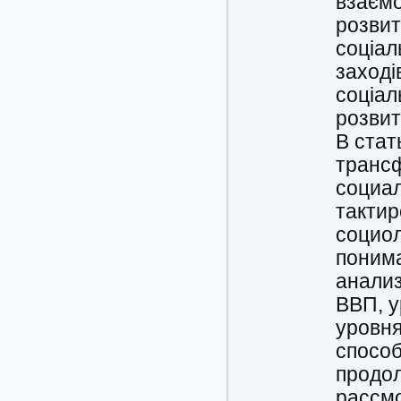
взаємо
розвит
соціал
заході
соціал
розвит
В стат
транс
социа
такти
социол
поним
анализ
ВВП, у
уровня
способ
продол
рассмо