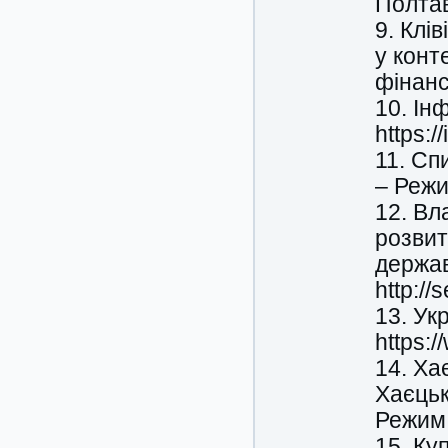
Полтав
9. Клі
у конте
фінанс
10. Ін
https:
11. Сп
– Режим
12. Вл
розвит
держав
http://
13. Ук
https:
14. Ха
Хаєцьк
Режим 
15. Ку