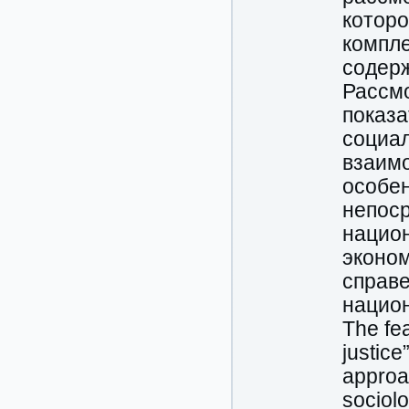
которо
компле
содерж
Рассм
показа
социал
взаимо
особе
непоср
национ
эконо
справе
нацио
The fea
justice
approac
sociolo