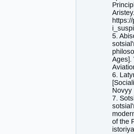
Princip
Aristey
https:
i_suspi
5. Abis
sotsial
philoso
Ages]. 
Aviatio
6. Laty
[Socia
Novyy 
7. Sots
sotsia
modern
of the 
istoriy