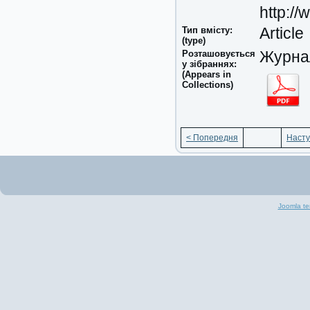
http:/
Тип вмісту:
Article
(type)
Розташовується
Журнал
у зібраннях:
(Appears in
Collections)
< Попередня
Насту
Joomla te