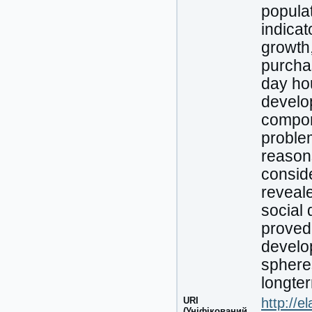
popula
indica
growth,
purcha
day hou
develop
compone
proble
reasons
conside
reveale
social 
proved.
develo
spheres
longte
URI
http://e
(Уніфікований