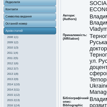
SOCIA
Редколегія
ECONO
Контакти
Автори:
Влади
Символіка видання
(Authors)
Влади
Останній номер
Vladym
Архів статей
Приналежність:
Терноп
2008 1(1)
(Affiliation)
Руська
2009 1(2)
доктор
2010 1(3)
2011 1(4)
Терно
2011 2(5)
ул. Ру
2012 1(6)
доцент
2012 2(7)
сферой
2013 1(8)
Ternopi
2013 2(9)
2014 1(10)
Ukrain
2014 2(11)
Manage
2015 1(12)
Бібліографічний
Владим
2015 2(13)
опис:
розвит
Bibliographic
2016 1(14)