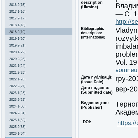
description
Владим
2016 2(15)
(Ukraine)
2017 1(16)
— С. 1
2017 2(17)
http://
2018 1(18)
Bibliographic
Vladym
2018 2(19)
description:
rozvytk
(International)
2019 1(20)
imbala
2019 2(21)
2020 1(22)
proble
2020 2(23)
Vol. 19
2021 1(24)
vomneu
2021 2(25)
Дата публікації:
гру-20
2022 1(26)
(Issue Date)
2022 2(27)
Дата подання:
вер-2
(Submitted date)
2023 1(28)
2023 2(29)
Видавництво:
Терноп
2024 1(30)
(Publisher)
Академ
2024 2(31)
2025 1(32)
DOI:
https:/
2025 2(33)
2026 1(34)