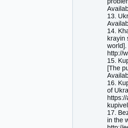
problem
Availab
13. Ukr
Availa
14. Kh
krayin 
world].
http:/
15. Kup
[The p
Availab
16. Ku
of Ukra
https:/
kupive
17. Bez
in the 
http://