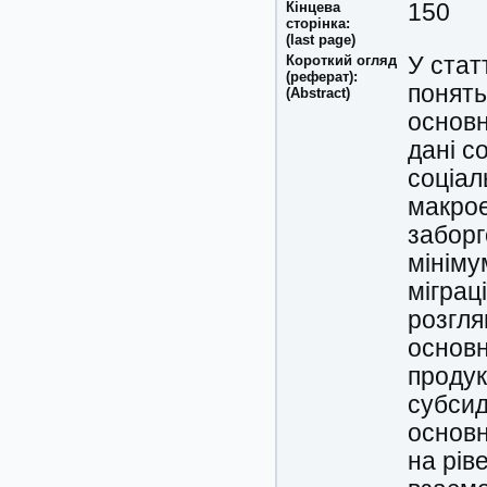
Кінцева
150
сторінка:
(last page)
Короткий огляд
У стат
(реферат):
понять
(Abstract)
основн
дані с
соціал
макрое
заборг
мініму
міграц
розгля
основн
продук
субсид
основн
на рів