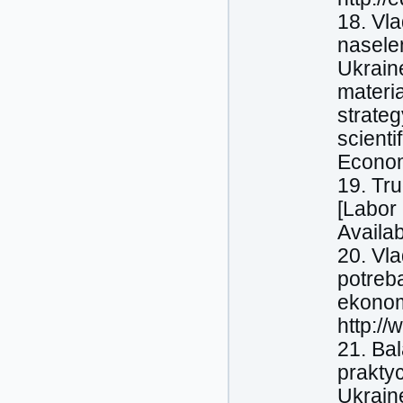
18. Vl
naselen
Ukraine
materi
strateg
scienti
Econom
19. Tru
[Labor
Availab
20. Vl
potreba
ekonomi
http://
21. Bal
prakty
Ukraine