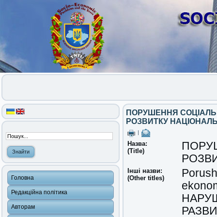
ПОРУШЕННЯ СОЦІАЛЬ
РОЗВИТКУ НАЦІОНАЛЬ
|
Назва:
ПОРУШ
(Title)
РОЗВИ
Інші назви:
Porush
Головна
(Other titles)
ekonom
Редакційна політика
НАРУ
Авторам
РАЗВ