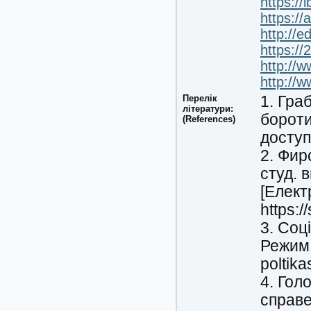
https://
https://
http://e
https://
http://w
http://
Перелік
1. Гра
літератури:
бороти
(References)
доступ
2. Фир
студ. 
[Елект
https:/
3. Соц
Режим 
poltika
4. Гол
справед