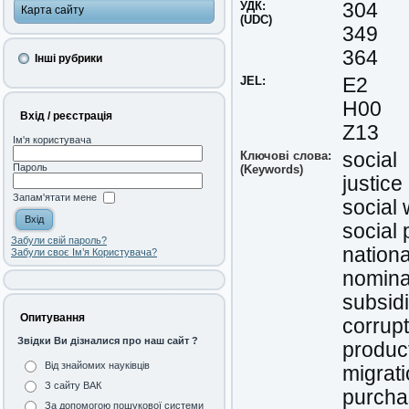
УДК:
304
Карта сайту
(UDC)
349
364
Інші рубрики
JEL:
Е2
H00
Вхід / реєстрація
Z13
Ім'я користувача
Ключові слова:
social
Пароль
(Keywords)
justice
Запам'ятати мене
social 
social 
Забули свій пароль?
nation
Забули своє Ім’я Користувача?
nomina
subsid
Опитування
corrupt
Звідки Ви дізналися про наш сайт ?
produc
Від знайомих науківців
migrat
З сайту ВАК
purcha
За допомогою пошукової системи