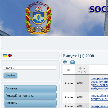
Випуск 1(1) 2008
|
Дата
Тип
випуску
Використанн
розвитку агр
Article
2008
діяльності 
Головна
західного ре
Редакційна політика
Інновації як
Article
2008
туристичної 
Авторам
Article
2008
Інтегровані 