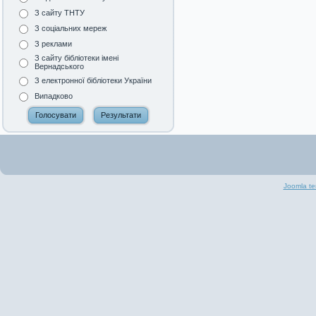
З сайту ТНТУ
З соціальних мереж
З реклами
З сайту бібліотеки імені
Вернадського
З електронної бібліотеки України
Випадково
Joomla te