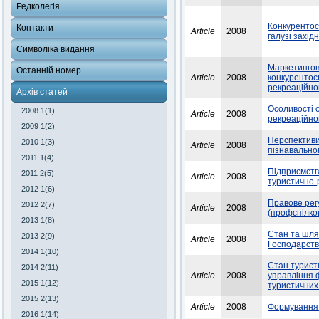
Редколегія
Конкурентос
Контакти
Article
2008
галузі захід
Символіка видання
Маркетингов
Останній номер
Article
2008
конкурентос
рекреаційно
Архів статей
Осоливості о
2008 1(1)
Article
2008
рекреаційно
2009 1(2)
Перспективи 
2010 1(3)
Article
2008
пізнавальног
2011 1(4)
Підприємства
2011 2(5)
Article
2008
туристично-
2012 1(6)
Правове рег
2012 2(7)
Article
2008
(профспілко
2013 1(8)
Стан та шля
2013 2(9)
Article
2008
Господарств
2014 1(10)
Стан турист
2014 2(11)
Article
2008
управління 
2015 1(12)
туристичних
2015 2(13)
Article
2008
Формування с
2016 1(14)