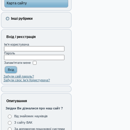
Карта сайту
Інші рубрики
Вхід / реєстрація
Ім'я користувача
Пароль
Запам'ятати мене
Забули свій пароль?
Забули своє Ім’я Користувача?
Опитування
Звідки Ви дізналися про наш сайт ?
Від знайомих науківців
З сайту ВАК
За допомогою пошукової системи