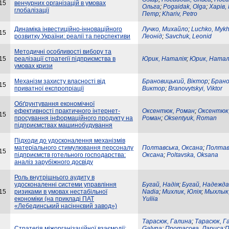
15
венчурних організацій в умовах
Ольга
;
Pogaidak, Olga
;
Харів,
глобалізації
Петр
;
Khariv, Petro
Динаміка інвестиційно-інноваційного
Лучко, Михайло
;
Luchko, Mykh
15
розвитку України: реалії та перспективи
Леонід
;
Savchuk, Leonid
Методичні особливості вибору та
15
реалізації стратегії підприємства в
Юрик, Наталія
;
Юрик, Натал
умовах кризи
Механізм захисту власності від
Брановицький, Віктор
;
Брано
15
приватної експропріації
Виктор
;
Branovytskyi, Viktor
Обґрунтування економічної
ефективності практичного інтернет-
Оксентюк, Роман
;
Оксентюк
15
просування інформаційного продукту на
Роман
;
Oksentyuk, Roman
підприємствах машинобудування
Підходи до удосконалення механізмів
матеріального стимулювання персоналу
Полтавська, Оксана
;
Полтав
15
підприємств готельного господарства:
Оксана
;
Poltavska, Oksana
аналіз зарубіжного досвіду
Роль внутрішнього аудиту в
удосконаленні системи управління
Бугай, Надія
;
Бугай, Надежда
15
ризиками в умовах нестабільної
Nadia
;
Михлик, Юлія
;
Мыхлык
економіки (на прикладі ПАТ
Yuliia
«Лебединський насіннєвий завод»)
Тарасюк, Галина
;
Тарасюк, Г
Стратегія міжорганізаційної взаємодії:
Galyna
;
Протасова, Лариса
;
П