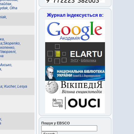
гайдак,
ydak, Olha
Журнал індексується в:
iak,
ка,
на
;
Skopenko,
копенко,
Удворгелі,
на
Мисько,
,
na
;
Kucher, Lesya
,
Пошук у EBSCO
a