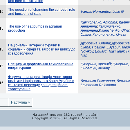
and their classification
The question of changing the concept, role
15
Vargas-Hernández, José G.
and functions of state
Kalinichenko, Antonina
;
Каліні
The use of heat pumps in agrarian
Антоніна
;
Калиниченко,
15
production
Антонина
;
Kalinichenko, Olha
Ольга
;
Калиниченко, Ольга
Дубровіна, Олена; Дубровина,
Національні інтереси України в
Olena; Новіков, Едуард; Нови
15
соціальній сфері та загрози на шляху до
Novikov, Eduard; Ткач, Іван; Тк
їх задоволення
Ivan
Специфіка формування технопарків на
Губерник, Аркадій; Губерник,
15
півдні України
Gubernyk, Arkadiy
Формування та реалізація монетарної
політики Національного банку України в
Левченко Роксолана; Левченк
15
контексті переходу до інфляційного
Levchenko Roksolana
таргетування
Наступна >
На даний момент 162 гостей на сайті
Copyright © 2026. All Rights Reserved.