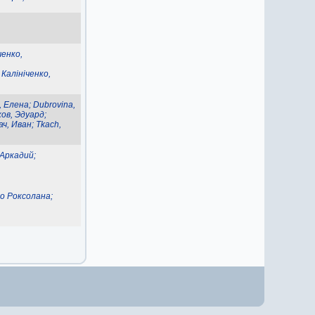
ченко,
;
Калініченко,
 Елена; Dubrovina,
ков, Эдуард;
ач, Иван; Tkach,
 Аркадий;
о Роксолана;