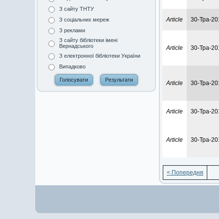
З сайту ТНТУ
Article
30-Тра-20
З соціальних мереж
З реклами
З сайту бібліотеки імені
Вернадського
Article
30-Тра-20
З електронної бібліотеки України
Випадково
Article
30-Тра-20
Article
30-Тра-20
Article
30-Тра-20
< Попередня