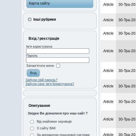
Карта сайту
Article
30-Тра-20
Інші рубрики
Article
30-Тра-20
Article
30-Тра-20
Вхід / реєстрація
Ім'я користувача
Article
30-Тра-20
Пароль
Запам'ятати мене
Article
30-Тра-20
Забули свій пароль?
Забули своє Ім’я Користувача?
Article
30-Тра-20
Article
30-Тра-20
Опитування
Звідки Ви дізналися про наш сайт ?
Article
30-Тра-20
Від знайомих науківців
З сайту ВАК
Article
30-Тра-20
За допомогою пошукової системи