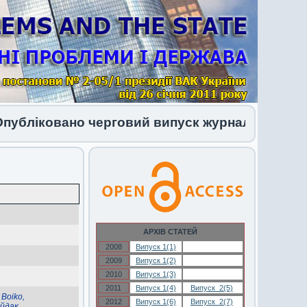
ліковано черговий випуск журналу 1 (34) 2026
АРХІВ СТАТЕЙ
2008
Випуск 1(1)
Випуск 1(1)
2009
Випуск 1(2)
Випуск 1(2)
2010
Випуск 1(3)
Випуск 1(3)
2011
Випуск 1(4)
Випуск 2(5)
;
Boiko,
2012
Випуск 1(6)
Випуск 2(7)
йдак,