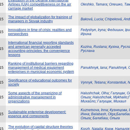
Evaluation of the Ukraine International
15
Airlines (UIA) competitiveness on the air
Oleshko, Tamara
;
Олешко, Та
carriage market
The impact of globalization for training of
15
Baková, Lucia
;
Chlpeková, And
managers in Slovak industry
Innovations in time of crisis: realities and
Fedyshyn, Iryna
;
Федишин, Ір
15
perspectives
Ирина
International financial reporting standards
and american generally accepted
Kuzina, Ruslana
;
Кузіна, Русл
15
accounting principles: the convergence
Руслана
lessons
Ranking of institutional barriers regarding
15
management of medical equipment
Panukhnyk, Iana
;
Panukhnyk, 
enterprises in municipal economic system
Significance of educational outcomes for
15
Vynnyk, Tetiana
;
Konstantiuk, N
society
Some aspects of the organizing of
Halushchak, Оlha
;
Галущак, О
15
administrative management in
Ольга
;
Halushchak, Mykhailo
;
organizations
Михайло
;
Галущак, Михаил
Kuznetsova, Inna
;
Кузнецова, 
Sustainable enterprise development:
15
Инна
;
Balabash, Olga
;
Балаба
essence and components
Ольга
;
Балабаш, Ольга
The evolution of capital structure theories
15
Korzh, Natalia
;
Корж, Наталія