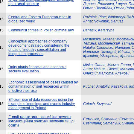
15
практичні аспекти
Лариса
;
Protasova, Larysa
;
По
Ольга
;
Погайдак, Ольга
;
Poha
Central and Eastern European cities in
Raźniak, Piotr
;
Winiarczyk-Raźn
15
globalized world
Anna
;
Nowotnik, Dariusz
15
Communist crimes in Polish criminal law
Banasik, Katarzyna
Mostenska, Tetiana
;
Мостенсь
Conceptual approaches of company
Тетяна
;
Мостенская, Татья
development strategy considering the
15
Natalia
;
Скопенко, Наталія
;
С
phase of industry consolidation and
Наталья
;
Udvorgeli, Kristina
;
integration processes
Крістіна
;
Удворгели, Кристи
Misko, Ganna
;
Місько, Ганна
;
Dairy plants financial and economic
15
Анна
;
Maliuta, Oleksii
;
Малюта
security evaluation
Олексій
;
Малюта, Алексей
Economic assessment of losses caused by
15
contamination of soil resources within
Kucher, Anatoliy
;
Kazakova, Iri
effective their use
Efficient use of data resources using the
15
example of meetings and events industry
Celuch, Krzysztof
management in Poland
E-mail-маркетинг – новий інструмент
Семенюк, Світлана
;
Семенюк
15
комунікаційної політики закладів вищої
Светлана
;
Semenyuk, Svitlan
освіти