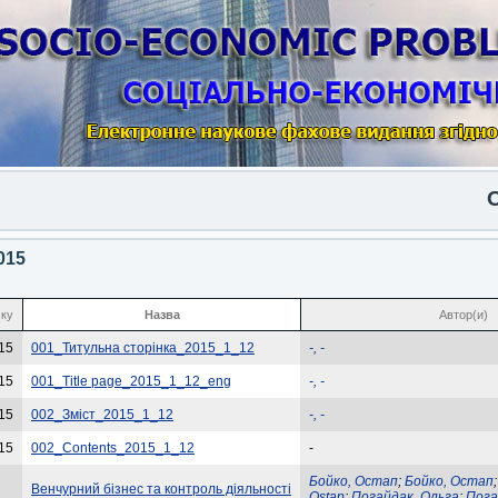
Опуб
015
ску
Назва
Автор(и)
15
001_Титульна сторінка_2015_1_12
-, -
15
001_Title page_2015_1_12_eng
-, -
15
002_Зміст_2015_1_12
-, -
15
002_Contents_2015_1_12
-
Бойко, Остап
;
Бойко, Остап
Венчурний бізнес та контроль діяльності
Ostap
;
Погайдак, Ольга
;
Пога