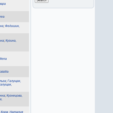
мара
rea
ина
;
Федишин,
ана
;
Кузина,
Olena
ataliia
льга
;
Галущак,
Галущак,
Інна
;
Кузнецова,
ш,
;
Корж, Наталия