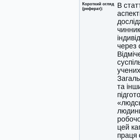
Короткий огляд
В стат
(реферат):
аспект
дослід
чинник
індиві
через 
Відміч
суспіл
учених
Загаль
та інш
підгот
«людсь
людини
робочо
цей ка
праця 