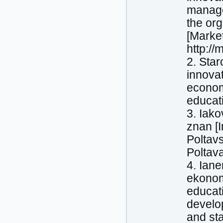
manage
the or
[Marke
http:/
2. Star
innovat
econom
educati
3. Iako
znan [
Poltavs
Poltav
4. Iane
ekonomi
educat
develo
and sta