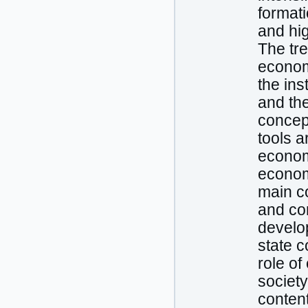
format
and hig
The tre
economi
the ins
and the
concep
tools a
econom
econom
main c
and co
develop
state 
role of
societ
content