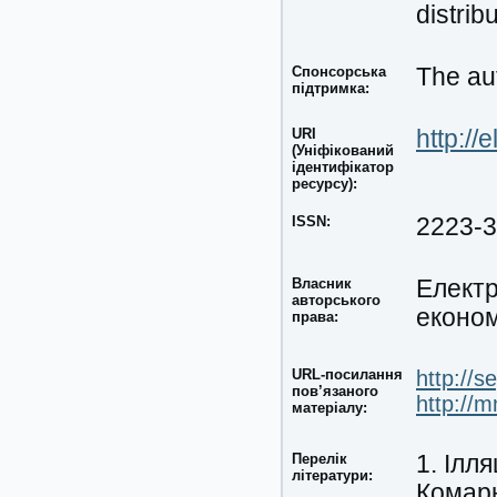
distrib
Спонсорська
The aut
підтримка:
URI
http://
(Уніфікований
ідентифікатор
ресурсу):
ISSN:
2223-
Власник
Електр
авторського
економ
права:
URL-посилання
http://s
пов’язаного
http://
матеріалу:
Перелік
1. Ілл
літератури:
Комарн