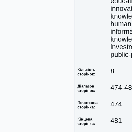
educat
innova
knowl
human 
informa
knowl
invest
public-
Кількість
8
сторінок:
Діапазон
474-4
сторінок:
Початкова
474
сторінка:
Кінцева
481
сторінка: