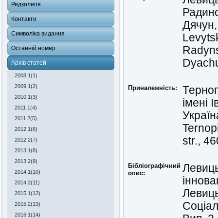
Редколегія
Радинс
Контакти
Дячун,
Символіка видання
Levytsky
Radyns
Останній номер
Dyachu
Архів статей
2008 1(1)
2009 1(2)
Приналежність:
Терноп
2010 1(3)
імені 
2011 1(4)
Україн
2011 2(5)
Ternopi
2012 1(6)
str., 4
2012 2(7)
2013 1(8)
2013 2(9)
Бібліографічний
Левиць
2014 1(10)
опис:
іннова
2014 2(11)
Левиць
2015 1(12)
Соціал
2015 2(13)
2016 1(14)