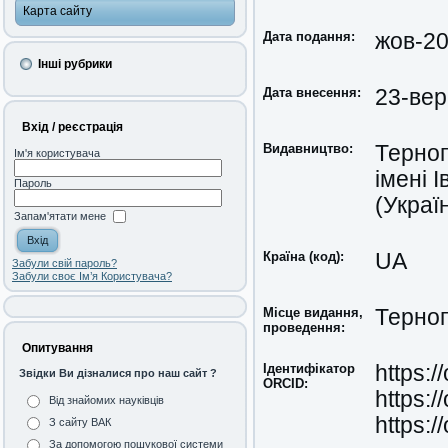
Карта сайту
Дата подання:
жов-2
Інші рубрики
Дата внесення:
23-вер
Вхід / реєстрація
Видавництво:
Терноп
Ім'я користувача
імені 
Пароль
(Украї
Запам'ятати мене
Країна (код):
UA
Забули свій пароль?
Забули своє Ім’я Користувача?
Місце видання,
Терноп
проведення:
Опитування
Ідентифікатор
https:
Звідки Ви дізналися про наш сайт ?
ORCID:
https:
Від знайомих науківців
https:
З сайту ВАК
За допомогою пошукової системи