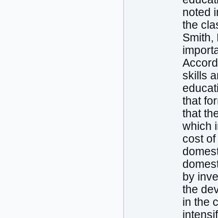
noted i
the cla
Smith, 
importa
Accordi
skills 
educati
that fo
that th
which i
cost o
domesti
domest
by inve
the de
in the 
intensi