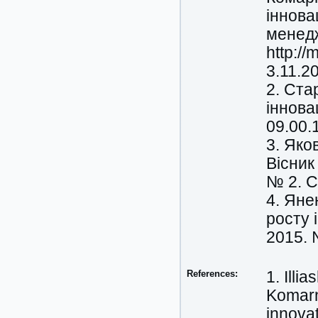
іннова
менедж
http:/
3.11.2
2. Ста
іннова
09.00.1
3. Яко
Вісник
№ 2. С
4. Яне
росту 
2015. 
References:
1. Illi
Komarn
innova