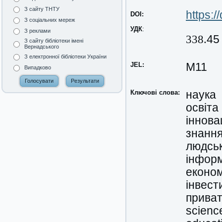
З сайту ТНТУ
https:
DOI:
З соціальних мереж
УДК
:
З реклами
338.
45
З сайту бібліотеки імені
Вернадського
З електронної бібліотеки України
JEL:
M11
Випадково
Ключові слова:
наука
освіта
іннова
знанн
людськ
інформ
економ
інвести
прива
scienc