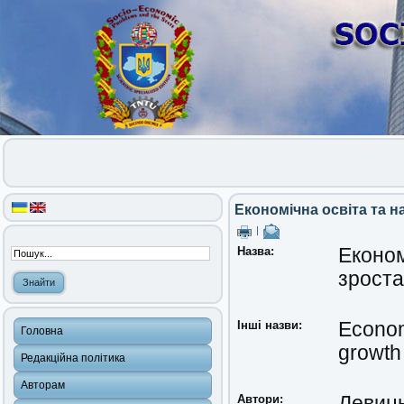
Економічна освіта та н
|
Назва:
Економ
зрост
Інші назви:
Econom
Головна
growth
Редакційна політика
Авторам
Автори:
Левиць