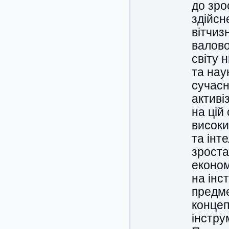
до зро
здійсн
вітчиз
валово
світу 
та нау
сучасн
активі
на цій
високи
та інт
зроста
економ
на інс
предме
концеп
інстру