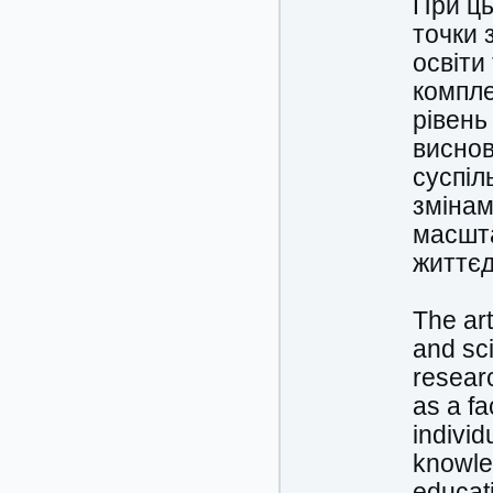
При ць
точки 
освіти
компле
рівень
виснов
суспіл
змінам
масшта
життєд
The art
and sci
researc
as a fa
individ
knowled
educati