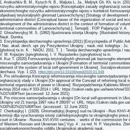
1. Andrushkiv B. M., Kyrych N. B., Maljuta L. Ja., Meljnyk Gh. Kh. ta in. (201
rozvytku administratyvnogho rajonu (Konceptualjni zasady orghanizaciji socia
ekonomichnogho rozvytku administratyvnogho rajonu v konteksti formuvannja
objednanj terytorialjnykh ghromad Lanovechchyny) [Strategy of development 
administrative district (Conceptual bases of the organization of social and e
development of the administrative district in the context of formation of volun
territorial communities of Lanovechchyna).]. Ternopilj : FOP Paljanycja V. A.
2. Ghrushevsjkyj M. S. (1992) Iljustrovana istorija Ukrajiny. [Illustrated histor
Nauk. Dumka.
3. Encyklopedija derzhavnogho upravlinnja (2011) [Encyclopedia of Public Admi
/ Nac. akad. derzh. upr. pry Prezydentovi Ukrajiny ; nauk.-red. koleghija : Ju
(gholova) ta in. K. : NADU, 2011. T. 1 : Teorija derzhavnogho upravlinnja / nauk
V. M. Knjazjev (spivgholova), I. V. Rozputenko (spivgholova) ta in.
4. Kuz T. (2020) Formuvannja terytorialjnykh ghromad jak bazovogho elemen
miscevogho samovrjaduvannja v Ukrajini [Formation of territorial communitie
element of the system of local self-government in Ukraine]. Socialjno-ekonom
derzhava. Vyp. 1 (22).
https://doi.org/10.33108/sepd2020.01.048
5. Pro skhvalennja Koncepciji reformuvannja miscevogho samovrjaduvannja ta 
orghanizaciji vlady v Ukrajini [On approval of the Concept of reforming local 
territorial organization of power in Ukraine]: Rozporjadzhennja Kabinetu Minist
kvitnja 2014 roku # 333-2014 r. URL: https://zakon.rada.gov.ua/laws/show/33
%D1%80#Text (accessed: 12 June 2021)
6. Pro misceve samovrjaduvannja v ukrajini [On local self-government in Ukr
Ukrajiny vid 21 travnja 1997 roku # 280/97 vr. URL: https://zakon.rada.gov.u
%D0%B2%D1%80#Text. (accessed:: 12 June 2021)
7. Cherkasjkyj I. (1928). Ghromadsjkyj (kopnyj) sud na Ukrajini - Rusi KhVI–Kh
komisiji dlja vyuchuvannja istoriji zakhidnjorusjkogho ta vkrajinsjkogho prava 
court in Ukraine - Russia XVI-XVIII centuries. : works of the commission for s
of Western Russian and Ukrainian law.] Vyp. 4 : za red. N. P. Vasylenka. Zbi
socialjnoekonomichnogho viddilu Ukrajinsjkoji akademiji nauk.