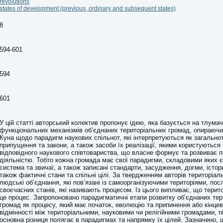
revolutions
states of development (previous, ordinary and subsequent states)
8
594-601
594
601
У цій статті авторський колектив пропонує ідею, яка базується на тлумач
функціональних механізмів об’єднаних територіальних громад, опираючи
Куна щодо парадигм наукових спільнот, які інтерпретуються як загально
припущення та закони, а також засоби їх реалізації, якими користуються
відповідного наукового співтовариства, що власне формує та розвиває 
діяльністю. Тобто кожна громада має свої парадигми, складовими яких 
система та звичаї, а також записані стандарти, засудження, догми, істор
також фактичні стани та спільні цілі. За твердженням авторів територіал
людські об’єднання, які пов’язані із самоорганізуючими територіями, пос
своєчасних станів, які називають процесом. Із цього випливає, що терит
це процес. Запропоновано парадигматичні етапи розвитку об’єднаних те
громад як процесу, який має початок, еволюцію та припинення або кінце
відмінності між територіальними, науковими чи релігійними громадами, 
основна різниця полягає в парадигмах та напрямку їх цілей. Зазначено,