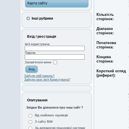
Карта сайту
Кількість
Інші рубрики
сторінок:
Діапазон
сторінок:
Вхід / реєстрація
Початкова
Ім'я користувача
сторінка:
Пароль
Кінцева
сторінка:
Запам'ятати мене
Короткий огляд
(реферат):
Забули свій пароль?
Забули своє Ім’я Користувача?
Опитування
Звідки Ви дізналися про наш сайт ?
Від знайомих науківців
З сайту ВАК
За допомогою пошукової системи