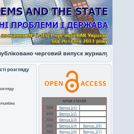
вано черговий випуск журналу 1 (34) 2026
сті розгляду
розгляду
АРХІВ СТАТЕЙ
mmunities
2008
Випуск 1(1)
Випуск 1(1)
2009
Випуск 1(2)
Випуск 1(2)
2010
Випуск 1(3)
Випуск 1(3)
2011
Випуск 1(4)
Випуск 2(5)
2012
Випуск 1(6)
Випуск 2(7)