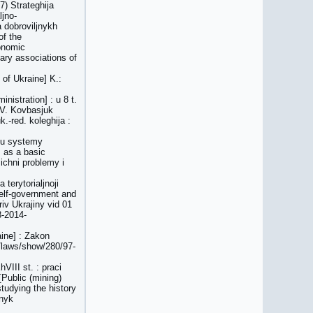
7) Strateghija
ljno-
 dobroviljnykh
of the
conomic
tary associations of
y of Ukraine] K.:
nistration] : u 8 t.
. V. Kovbasjuk
.-red. koleghija :
tu systemy
s as a basic
ichni problemy i
terytorialjnoji
self-government and
riv Ukrajiny vid 01
3-2014-
aine] : Zakon
a/laws/show/280/97-
VIII st. : praci
[Public (mining)
tudying the history
rnyk