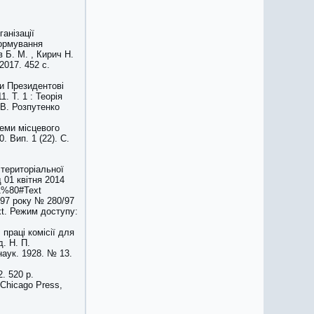
анізації
формування
 Б. М. , Кирич Н.
2017. 452 с.
ри Президентові
1. Т. 1 : Теорія
. В. Розпутенко
теми місцевого
 Вип. 1 (22). С.
територіальної
д 01 квітня 2014
D1%80#Text
997 року № 280/97
t. Режим доступу:
 праці комісії для
д. Н. П.
наук. 1928. № 13.
2. 520 p.
f Chicago Press,