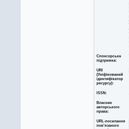
Спонсорська
підтримка:
URI
(Уніфікований
ідентифікатор
ресурсу):
ISSN:
Власник
авторського
права:
URL-посилання
пов’язаного