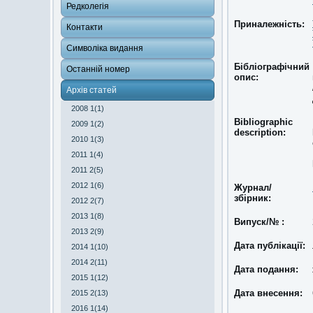
Редколегія
Приналежність:
Контакти
Символіка видання
Бібліографічний
Останній номер
опис:
Архів статей
2008 1(1)
Bibliographic
2009 1(2)
description:
2010 1(3)
2011 1(4)
2011 2(5)
2012 1(6)
Журнал/
збірник:
2012 2(7)
2013 1(8)
Випуск/№ :
2013 2(9)
Дата публікації:
2014 1(10)
2014 2(11)
Дата подання:
2015 1(12)
Дата внесення:
2015 2(13)
2016 1(14)