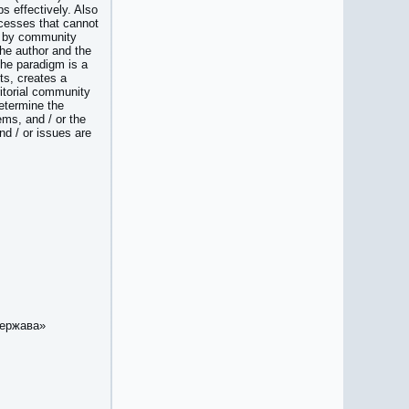
s effectively. Also
rocesses that cannot
d) by community
the author and the
the paradigm is a
ts, creates a
ritorial community
determine the
ms, and / or the
nd / or issues are
держава»