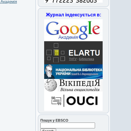
а Академія
Журнал індексується в:
Пошук у EBSCO