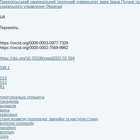
Тернопільський національний технічний університет імені Івана Пулюя т
соціального управління (Україна)
UA
Тернопіль
https://orcid.org/0000-0003-0977-7329
https://orcid.org/0000-0002-7569-9982
https://doi.org/10.33108/sepd2022.02.594
338.1
O15
O15
R1
територіальна спільнота
парадигма
аномалія
криза
революції
стани розвитку (попередні, звичайні та наступні стани)
territorial community
paradigm
anomaly
crisis