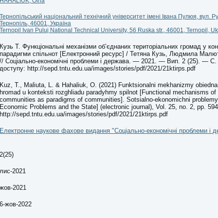
HAHALIUK, Olha
Тернопільський національний технічний університет імені Івана Пулюя, вул. Рус
Тернопіль, 46001, Україна
Ternopil Ivan Puluj National Technical University, 56 Ruska str., 46001, Ternopil, U
Кузь Т. Функціональні механізми об’єднаних територіальних громад у кон
парадигми спільнот [Електронний ресурс] / Тетяна Кузь, Людмила Малю
// Соціально-економічні проблеми і держава. — 2021. — Вип. 2 (25). — С
доступу: http://sepd.tntu.edu.ua/images/stories/pdf/2021/21ktirps.pdf
Kuz, T., Maliuta, L. & Hahaliuk, O. (2021) Funktsionalni mekhanizmy obiedna
hromad u konteksti rozghliadu paradyhmy spilnot [Functional mechanisms of un
communities as paradigms of communities]. Sotsialno-ekonomichni problemy 
Economic Problems and the State] (electronic journal), Vol. 25, no. 2, pp. 594
http://sepd.tntu.edu.ua/images/stories/pdf/2021/21ktirps.pdf
Електронне наукове фахове видання "Соціально-економічні проблеми і д
2(25)
лис-2021
жов-2021
6-жов-2022