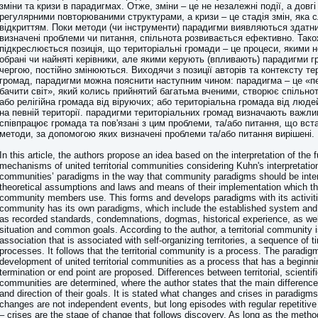
зміни та кризи в парадигмах. Отже, зміни – це не незалежні події, а довгі
регулярними повторюваними структурами, а кризи – це стадія змін, яка с
відкриттям. Поки методи (чи інструменти) парадигми виявляються здатн
визначені проблеми чи питання, спільнота розвивається ефективно. Також
підкреслюється позиція, що територіальні громади – це процеси, якими 
обрані чи найняті керівники, але якими керують (впливають) парадигми г
чергою, постійно змінюються. Виходячи з позиції авторів та контексту т
громад, парадигми можна пояснити наступним чином: парадигма – це «п
бачити світ», який колись прийнятий багатьма вченими, створює спільнот
або релігійна громада від віруючих; або територіальна громада від люде
на певній території. парадигми територіальних громад визначають важлив
співпрацює громада та пов'язані з цим проблеми, та/або питання, що вс
методи, за допомогою яких визначені проблеми та/або питання вирішені.
In this article, the authors propose an idea based on the interpretation of the 
mechanisms of united territorial communities considering Kuhn's interpretation 
communities’ paradigms in the way that community paradigms should be inter
theoretical assumptions and laws and means of their implementation which the
community members use. This forms and develops paradigms with its activiti
community has its own paradigms, which include the established system and
as recorded standards, condemnations, dogmas, historical experience, as wel
situation and common goals. According to the author, a territorial community
association that is associated with self-organizing territories, a sequence of t
processes. It follows that the territorial community is a process. The paradig
development of united territorial communities as a process that has a beginni
termination or end point are proposed. Differences between territorial, scientifi
communities are determined, where the author states that the main difference
and direction of their goals. It is stated what changes and crises in paradig
changes are not independent events, but long episodes with regular repetitive
– crises are the stage of change that follows discovery. As long as the method