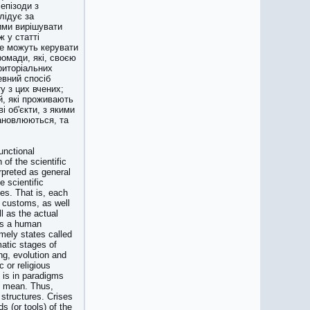
 епізоди з
лідує за
ими вирішувати
 у статті
не можуть керувати
ромади, які, своєю
ериторіальних
евний спосіб
у з цих вчених;
й, які проживають
і об'єкти, з якими
тановлюються, та
functional
of the scientific
preted as general
 scientific
es. That is, each
 customs, as well
l as the actual
 is a human
imely states called
matic stages of
ng, evolution and
c or religious
 is in paradigms
ms mean. Thus,
 structures. Crises
s (or tools) of the