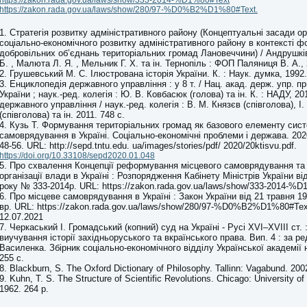
https://zakon.rada.gov.ua/laws/show/333-2014-%D1%80#Text
https://zakon.rada.gov.ua/laws/show/280/97-%D0%B2%D1%80#Text.
1. Стратегія розвитку адміністративного району (Концептуальні засади орг
соціально-економічного розвитку адміністративного району в контексті 
добровільних об’єднань територіальних громад Лановеччини) / Андрушків
Б. , Малюта Л. Я. , Мельник Г. Х. та ін. Тернопіль : ФОП Паляниця В. А., 
2. Грушевський М. С. Ілюстрована історія України. К. : Наук. думка, 1992.
3. Енциклопедія державного управління : у 8 т. / Нац. акад. держ. упр. п
України ; наук.-ред. колегія : Ю. В. Ковбасюк (голова) та ін. К. : НАДУ, 201
державного управління / наук.-ред. колегія : В. М. Князєв (співголова), І
(співголова) та ін. 2011. 748 с.
4. Кузь Т. Формування територіальних громад як базового елементу сис
самоврядування в Україні. Соціально-економічні проблеми і держава. 2020.
48-56. URL: http://sepd.tntu.edu. ua/images/stories/pdf/ 2020/20ktisvu.pdf.
https://doi.org/10.33108/sepd2020.01.048
5. Про схвалення Концепції реформування місцевого самоврядування та 
організації влади в Україні : Розпорядження Кабінету Міністрів України ві
року № 333-2014р. URL: https://zakon.rada.gov.ua/laws/show/333-2014-%
6. Про місцеве самоврядування в Україні : Закон України від 21 травня 1
вр. URL: https://zakon.rada.gov.ua/laws/show/280/97-%D0%B2%D1%80#Tex
12.07.2021
7. Черкаський І. Громадський (копний) суд на Україні - Русі ХVІ–ХVІІІ ст. :
виучування історії західньоруського та вкраїнського права. Вип. 4 : за ре
Василенка. Збірник соціально-економічного відділу Української академії 
255 с.
8. Blackburn, S. The Oxford Dictionary of Philosophy. Tallinn: Vagabund. 200
9. Kuhn, T. S. The Structure of Scientific Revolutions. Chicago: University o
1962. 264 p.