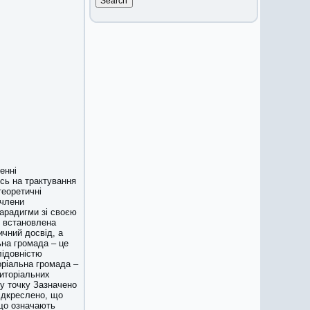
енні
сь на трактування
теоретичні
 члени
парадигми зі своєю
є встановлена
ичний досвід, а
ьна громада – це
лідовністю
оріальна громада –
риторіальних
ву точку Зазначено
підкреслено, що
 що означають