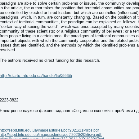
paradigm are able to solve certain problems or issues, the community develop
in the article, the author takes the position that territorial communities are p
be controlled by elected or hired leaders, but which are controlled (influence
paradigms, which, in turn, are constantly changing. Based on the position of 
context of territorial communities, the paradigm can be explained as follows: 
"certain way of seeing the world", which was once accepted by many scientis
community of these scientists; or a religious community of believers; or a ter
from people living in a certain area. the paradigms of territorial communities 
important objects with which the community cooperates and the related proble
issues that are identified, and the methods by which the identified problems a
resolved.
The authors received no direct funding for this research.
http://elartu.tntu.edu.ua/handle/lib/38865
2223-3822
Електронне наукове фахове видання «Соціально-економічні проблеми і 
http://sepd.tntu.edu.ua/images/stories/pdf/2021/21ktirps.pdf
http://sepd.tntu.edu. ua/images/stories/pdf/ 2020/20ktisvu.pdf.