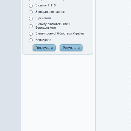
З сайту ТНТУ
З соціальних мереж
З реклами
З сайту бібліотеки імені
Вернадського
З електронної бібліотеки України
Випадково