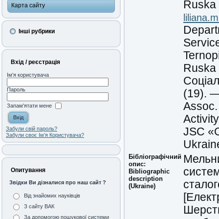
Ruska s
Карта сайту
liliana
Depart
Інші рубрики
Servic
Ternopi
Вхід / реєстрація
Ruska 
Ім'я користувача
Соціал
Пароль
(19). 
Assoc.
Запам'ятати мене
Activit
JSC «O
Забули свій пароль?
Забули своє Ім’я Користувача?
Ukrain
Бібліографічний
Мельни
опис:
систем
Опитування
Bibliographic
description
сталог
Звідки Ви дізналися про наш сайт ?
(Ukraine)
[Елект
Від знайомих науківців
З сайту ВАК
Шерстю
За допомогою пошукової системи