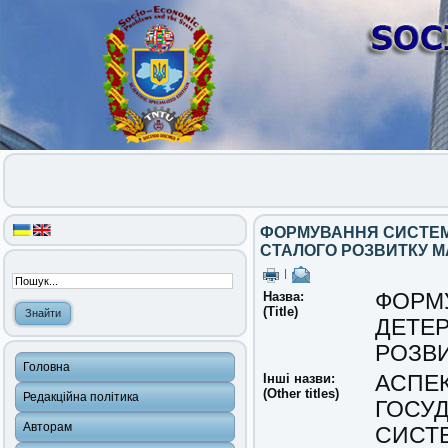
ФОРМУВАННЯ СИСТЕМ
СТАЛОГО РОЗВИТКУ 
|
Назва:
ФОРМ
(Title)
ДЕТЕР
РОЗВ
Головна
Інші назви:
АСПЕ
(Other titles)
Редакційна політика
ГОСУ
Авторам
СИСТ