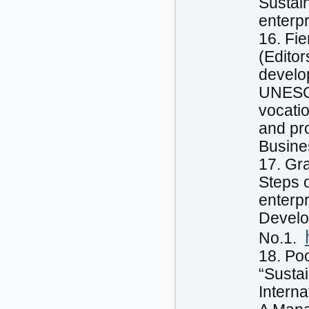
Sustain
enterpr
16. Fi
(Editor
develo
UNESC
vocatio
and pr
Busine
17. Gra
Steps 
enterpr
Develo
No.1.
18. Po
“Sustai
Intern