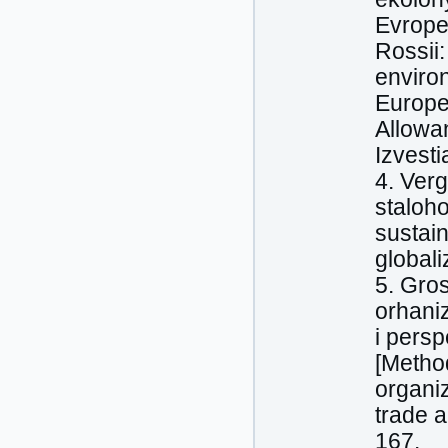
Evrope
Rossii
enviro
Europe
Allowa
Izvesti
4. Verg
staloho
sustain
globali
5. Gro
orhaniz
i persp
[Metho
organi
trade a
167.