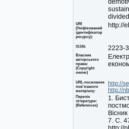
demoti
sustai
divided
URI
http://
(Уніфікований
ідентифікатор
ресурсу):
ISSN:
2223-
Власник
Електр
авторського
економ
права:
(Copyright
owner)
URL-посилання
http://
пов’язаного
http://
матеріалу:
Перелік
1. Бис
літератури:
постмо
(References)
Вісник
7. С. 
http:/