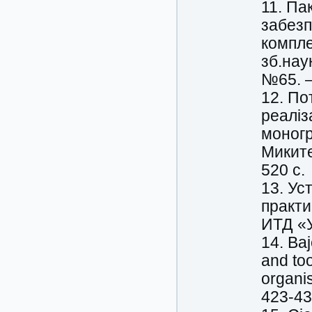
11. Па
забезп
компле
зб.нау
№65. –
12. По
реаліз
моногр
Миките
520 с.
13. Ус
практи
ИТД «У
14. Ba
and too
organis
423-43