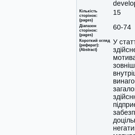
develo
Кількість
15
сторінок:
(pages)
Діапазон
60-74
сторінок:
(pages)
Короткий огляд
У стат
(реферат):
здійсн
(Abstract)
мотива
зовніш
внутрі
винаго
загало
здійсн
підпри
забезп
доціль
негати