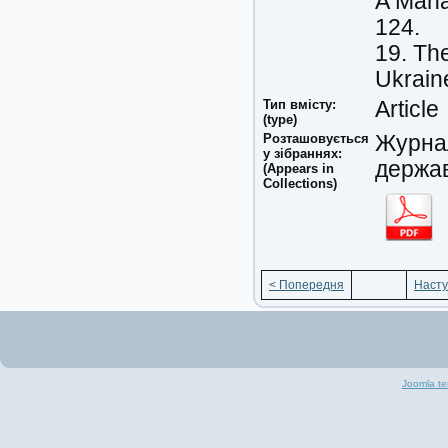
A Mana
124.
19. The
Ukraine
Тип вмісту:
Article
(type)
Розташовується
Журнал
у зібраннях:
держав
(Appears in
Collections)
< Попередня
Насту
Joomla te