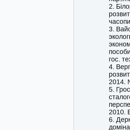
2. Біл
розвит
часопи
3. Вай
эколог
эконом
пособи
гос. те
4. Вер
розвит
2014. 
5. Гро
сталог
перспе
2010. 
6. Дер
домінан