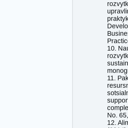
rozvyt
upravli
prakty
Develo
Busine
Practic
10. Nau
rozvytk
sustai
monogr
11. Pak
resurs
sotsia
support
comple
No. 65,
12. Ali