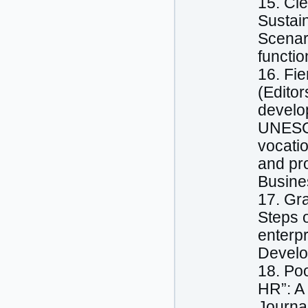
15. Cie
Sustain
Scenari
functio
16. Fi
(Editor
develo
UNESC
vocatio
and pr
Busine
17. Gra
Steps 
enterpr
Develo
18. Po
HR”: A 
Journa