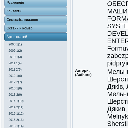
ОБЕС
Редколегія
МАШИ
Контакти
FORMA
Символіка видання
SYSTE
Останній номер
DEVEL
Архів статей
ENTE
2008 1(1)
Formuv
2009 1(2)
zabezp
2010 1(3)
pidpry
2011 1(4)
2011 2(5)
Автори:
Мельни
(Authors)
2012 1(6)
Шерст
2012 2(7)
Дяків, 
2013 1(8)
Мельни
2013 2(9)
Шерст
2014 1(10)
2014 2(11)
Дякив,
2015 1(12)
Melnyk,
2015 2(13)
Sherst
2016 1(14)