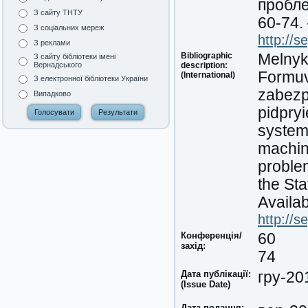
пробле
З сайту ТНТУ
60-74.
З соціальних мереж
http://
З реклами
Bibliographic
Melnyk,
З сайту бібліотеки імені
description:
Вернадського
Formuv
(International)
З електронної бібліотеки України
zabezp
Випадково
pidpryi
system
machin
proble
the Sta
Availab
http://
Конференція/
60
захід:
74
Дата публікації:
гру-20
(Issue Date)
Дата подання: