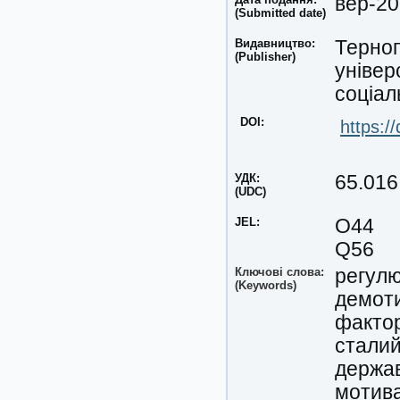
вер-2
(Submitted date)
Видавництво:
Терноп
(Publisher)
універ
соціал
DOI:
https:/
УДК:
65.016
(UDC)
JEL:
O44
Q56
Ключові слова:
регул
(Keywords)
демот
факто
сталий
держа
мотива