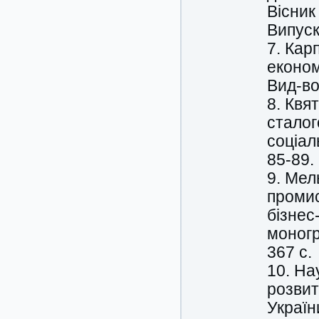
Вісник
Випуск
7. Кар
економ
Вид-во
8. Квя
сталог
соціал
85-89.
9. Мел
промис
бізнес
моногр
367 с.
10. На
розвит
Україн