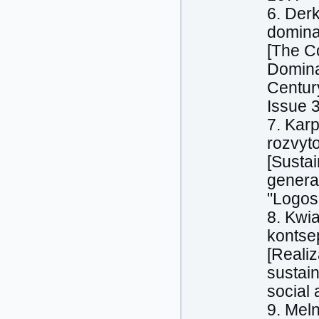
6. Derk
dominan
[The C
Dominan
Century
Issue 3
7. Karp
rozvyt
[Susta
genera
"Logos
8. Kwia
kontsep
[Realiz
sustain
social
9. Mel