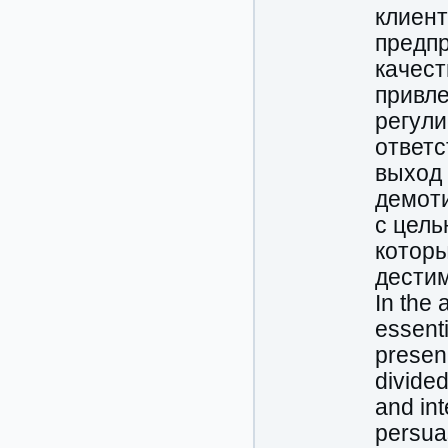
клиент
предпр
качест
привле
регул
ответс
выход
демоти
с цель
котор
дести
In the 
essenti
presen
divide
and int
persuas