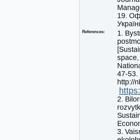
Manage
19. Оф
України
References:
1. Byst
postmod
[Susta
space,
Nation
47-53.
http:/
https
2. Bilo
rozvytk
Sustai
Economi
3. Vais
ekoloh