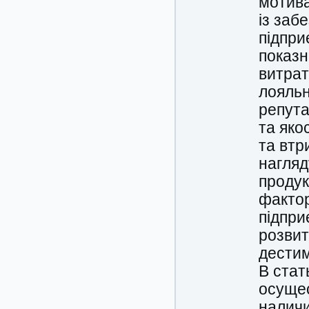
мотива
із заб
підпри
показн
витрат
лояльн
репута
та яко
та втр
нагляд
продук
фактор
підпри
розвит
дестим
В стат
осущес
налич