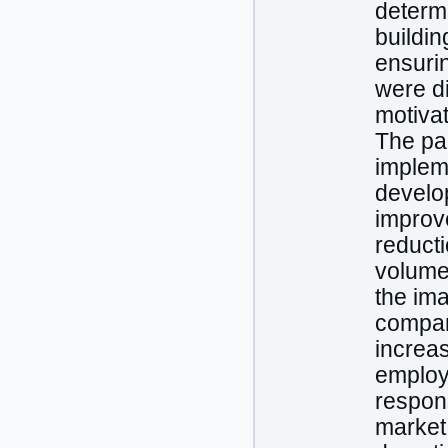
determi
buildi
ensuri
were di
motivat
The pap
implem
develo
improve
reduct
volume
the ima
company
increas
employe
respons
market.