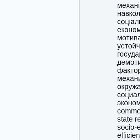
механ
навко
соціал
економ
мотив
устойч
госуда
демот
факто
механ
окруж
социал
эконо
commod
state r
socio-
efficie