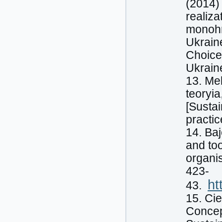
(2014) 
realiza
monohr
Ukrain
Choice
Ukrain
13. Me
teoryi
[Susta
practic
14. Ba
and too
organis
423-
ht
43.
15. Cie
Concep