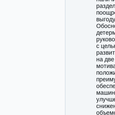
разде
поощре
выгоду
Обосн
детерм
руков
с цель
развит
на две
мотива
полож
преим
обеспе
машин
улучш
сниже
объем