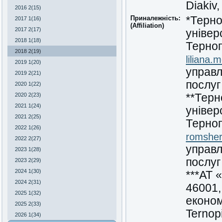
Diakiv,
2016 2(15)
Приналежність:
*Терно
2017 1(16)
(Affiliation)
2017 2(17)
універ
2018 1(18)
Терноп
2018 2(19)
liliana
2019 1(20)
управл
2019 2(21)
послуг
2020 1(22)
2020 2(23)
**Терн
2021 1(24)
універ
2021 2(25)
Терноп
2022 1(26)
romshe
2022 2(27)
управл
2023 1(28)
послуг
2023 2(29)
2024 1(30)
***АТ 
2024 2(31)
46001,
2025 1(32)
економ
2025 2(33)
Ternopi
2026 1(34)