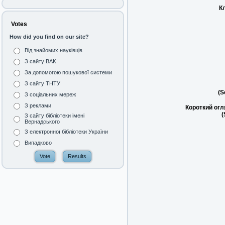
К
Votes
How did you find on our site?
Від знайомих науківців
З сайту ВАК
За допомогою пошукової системи
З сайту ТНТУ
(S
З соціальних мереж
З реклами
Короткий огл
(
З сайту бібліотеки імені
Вернадського
З електронної бібліотеки України
Випадково