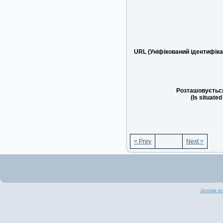
URL (Уніфікований ідентифіка
Розташовується
(Is situated
< Prev
Next >
Joomla te