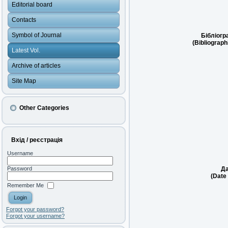
Editorial board
Contacts
Symbol of Journal
Бібліогр
(Bibliograph
Latest Vol.
Archive of articles
Site Map
Other Categories
Вхід / реєстрація
Username
Да
Password
(Date 
Remember Me
Forgot your password?
Forgot your username?