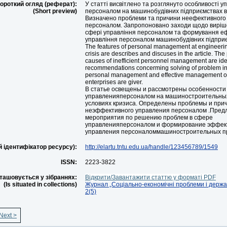
ороткий огляд (реферат):
У статті висвітлено та розглянуто особливості у
(Short preview)
персоналом на машинобудівних підприємствах в
Визначено проблеми та причини неефективного
персоналом. Запропоновано заходи щодо виріш
сфері управління персоналом та формування е
управління персоналом машинобудівних підпри
The features of personal management at engineering
crisis are describes and discuses in the article. Th
causes of inefficient personnel management are ide
recommendations concerming solving of problem in
personal management and effective management o
enterprises are giver.
В статье освещены и рассмотрены особенности
управленияперсоналом на машиностроительных
условиях кризиса. Определены проблемы и при
неэффективного управления персоналом .Пре
мероприятия по решению проблем в сфере
управленияперсоналом и формирование эффек
управления персоналоммашиностроительных п
й ідентифікатор ресурсу):
http://elartu.tntu.edu.ua/handle/123456789/1549
ISSN:
2223-3822
ташовується у зібраннях:
Відкрити/Завантажити статтю у форматі PDF
(Is situated in collections)
Журнал „Соціально-економічні проблеми і держав
2(5)
Next >