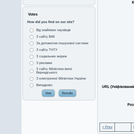
К
Votes
How did you find on our site?
Від знайомих науківців
З сайту ВАК
За допомогою пошукової системи
З сайту ТНТУ
З соціальних мереж
З реклами
З сайту бібліотеки імені
Вернадського
З електронної бібліотеки України
Випадково
URL (Уніфіковани
Роз
< Prev