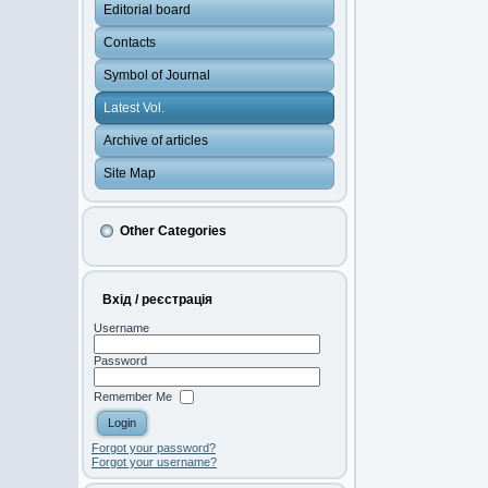
Editorial board
Contacts
Symbol of Journal
Latest Vol.
Archive of articles
Site Map
Other Categories
Вхід / реєстрація
Username
Password
Remember Me
Forgot your password?
Forgot your username?