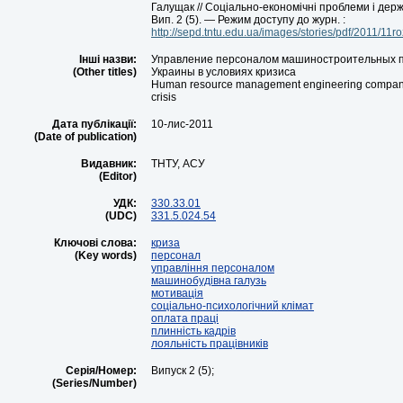
Галущак // Соціально-економічні проблеми і дер
Вип. 2 (5). — Режим доступу до журн. :
http://sepd.tntu.edu.ua/images/stories/pdf/2011/11ro
Інші назви:
Управление персоналом машиностроительных 
(Other titles)
Украины в условиях кризиса
Human resource management engineering compani
crisis
Дата публікації:
10-лис-2011
(Date of publication)
Видавник:
ТНТУ, АСУ
(Editor)
УДК:
330.33.01
(UDC)
331.5.024.54
Ключові слова:
криза
(Key words)
персонал
управління персоналом
машинобудівна галузь
мотивація
соціально-психологічний клімат
оплата праці
плинність кадрів
лояльність працівників
Серія/Номер:
Випуск 2 (5);
(Series/Number)