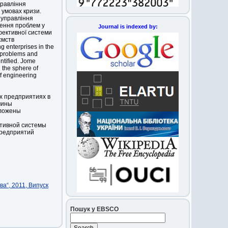
правління
 умовах кризи.
 управління
ення проблем у
Journal is indexed by:
фективної системи
ємств
 enterprises in the
e problems and
ntified. Jome
 the sphere of
f engineering
 предприятиях в
чины
дложены
тивной системы
редприятий
а“, 2011, Випуск
Пошук у EBSCO