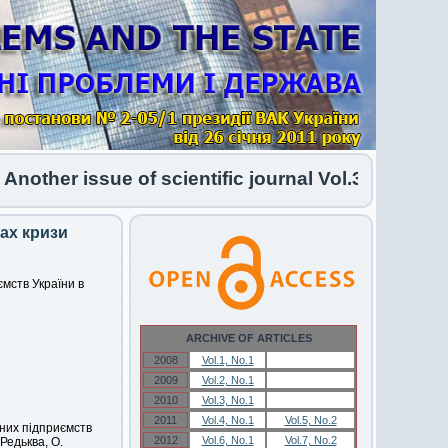
other issue of scientific journal Vol.34 No.1 202
ах кризи
мств України в
ARCHIVE OF ARTICLES
2008
Vol.1, No.1
Vol.1, No.1
2009
Vol.2, No.1
Vol.2, No.1
2010
Vol.3, No.1
Vol.3, No.1
2011
Vol.4, No.1
Vol.5, No.2
них підприємств
2012
Vol.6, No.1
Vol.7, No.2
 Редьква, О.