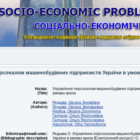
An
рсоналом машинобудівних підприємств України в умов
Назва:
Управління персоналом машинобудівних підприє
(Title)
умовах кризи
Автори:
Редьква, Оксана Зіновіївна
(Authors)
Редьква, Оксана Зиновьевна
Redkva, Oksana Zinoviyivna
Галущак, Ольга Ярополківна
Галущак, Ольга Ярополковна
Halushchak, Olha Yaropolkivna
Бібліографічний опис:
Редьква О. Управління персоналом машинобудів
(Bibliographic description)
України в умовах кризи [Електронний ресурс] / О.