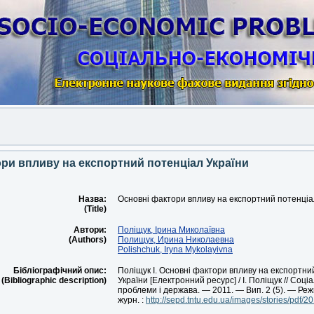
An
ри впливу на експортний потенціал України
Назва:
Основні фактори впливу на експортний потенціа
(Title)
Автори:
Поліщук, Ірина Миколаївна
(Authors)
Полищук, Ирина Николаевна
Polishchuk, Iryna Mykolayivna
Бібліографічний опис:
Поліщук І. Основні фактори впливу на експортни
(Bibliographic description)
України [Електронний ресурс] / І. Поліщук // Соці
проблеми і держава. — 2011. — Вип. 2 (5). — Ре
журн. :
http://sepd.tntu.edu.ua/images/stories/pdf/2