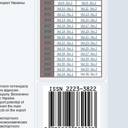
енциал Украины
2013
Vol.8, No.1
Vol.9, No.2
2014
Vol.10, No.1
Vol.11, No.2
2015
Vol.12, No.1
Vol.13, No.2
2016
Vol.14, No.1
Vol.15, No.2
2017
Vol.16, No.1
Vol.17, No.2
2018
Vol.18, No.1
Vol.19, No.2
2019
Vol.20, No.1
Vol.21, No.2
2020
Vol.22, No.1
Vol.23, No.2
2021
Vol.24, No.1
Vol.25, No.2
2022
Vol.26, No.1
Vol.27, No.2
2023
Vol.28, No.1
Vol.29, No.2
2024
Vol.30, No.1
Vol.31, No.2
2025
Vol.32, No.1
Vol.33, No.2
2026
Vol.34, No.1
Vol.35, No.2
ртного потенціалу
их відносин.
нціалу. Визначено
 України.
port potential of
 Given the main
acts on the export
экспортного
неэкономических
экспортного