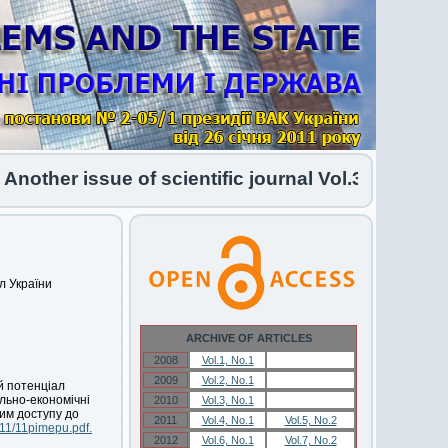
other issue of scientific journal Vol.34 No.1 202
л України
ARCHIVE OF ARTICLES
2008
Vol.1, No.1
Vol.1, No.1
2009
Vol.2, No.1
Vol.2, No.1
й потенціал
ально-економічні
2010
Vol.3, No.1
Vol.3, No.1
жим доступу до
2011
Vol.4, No.1
Vol.5, No.2
011/11pimepu.pdf.
2012
Vol.6, No.1
Vol.7, No.2