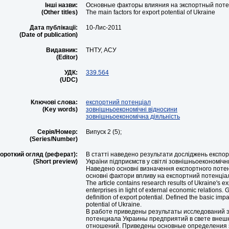
Інші назви:
Основные факторы влияния на экспортный пот
(Other titles)
The main factors for export potential of Ukraine
Дата публікації:
10-Лис-2011
(Date of publication)
Видавник:
ТНТУ, АСУ
(Editor)
УДК:
339.564
(UDC)
Ключові слова:
експортний потенціал
(Key words)
зовнішньоекономічні відносини
зовнішньоекономічна діяльність
Серія/Номер:
Випуск 2 (5);
(Series/Number)
ороткий огляд (реферат):
В статті наведено результати досліджень експо
(Short preview)
України підприємств у світлі зовнішньоекономічн
Наведено основні визначення експортного поте
основні фактори впливу на експортний потенціал
The article contains research results of Ukraine's ex
enterprises in light of external economic relations.
definition of export potential. Defined the basic imp
potential of Ukraine.
В работе приведены результаты исследований 
потенциала Украины предприятий в свете внеш
отношений. Приведены основные определения 