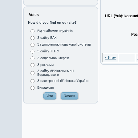
Votes
URL (Уніфіковани
How did you find on our site?
Від знайомих науківців
Роз
З сайту ВАК
За допомогою пошукової системи
З сайту ТНТУ
< Prev
З соціальних мереж
З реклами
З сайту бібліотеки імені
Вернадського
З електронної бібліотеки України
Випадково