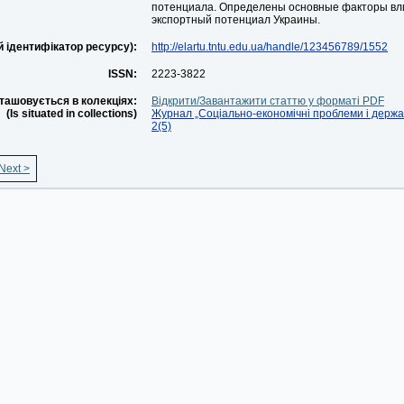
потенциала. Определены основные факторы вл
экспортный потенциал Украины.
й ідентифікатор ресурсу):
http://elartu.tntu.edu.ua/handle/123456789/1552
ISSN:
2223-3822
ташовується в колекціях:
Відкрити/Завантажити статтю у форматі PDF
(Is situated in collections)
Журнал „Соціально-економічні проблеми і держав
2(5)
Next >