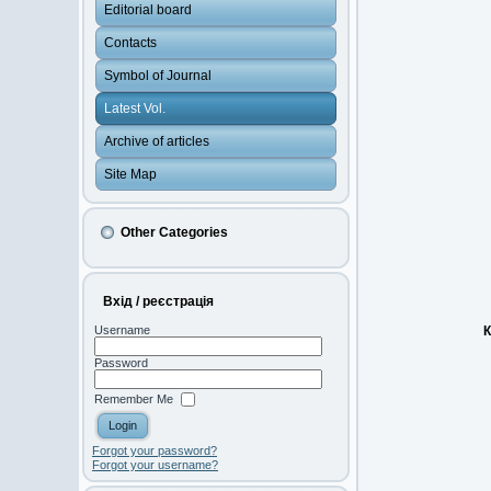
Editorial board
Contacts
Symbol of Journal
Latest Vol.
Archive of articles
Site Map
Other Categories
Вхід / реєстрація
К
Username
Password
Remember Me
Forgot your password?
Forgot your username?