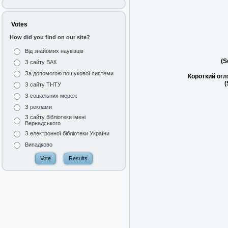
Votes
How did you find on our site?
Від знайомих науківців
(S
З сайту ВАК
За допомогою пошукової системи
Короткий огл
(
З сайту ТНТУ
З соціальних мереж
З реклами
З сайту бібліотеки імені
Вернадського
З електронної бібліотеки України
Випадково