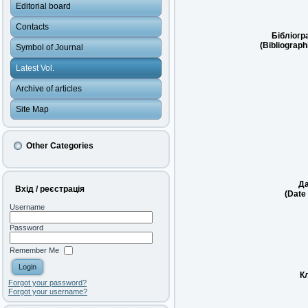
Editorial board
Contacts
Бібліогр
(Bibliograph
Symbol of Journal
Latest Vol.
Archive of articles
Site Map
Other Categories
Да
Вхід / реєстрація
(Date 
Username
Password
Remember Me
К
Forgot your password?
Forgot your username?