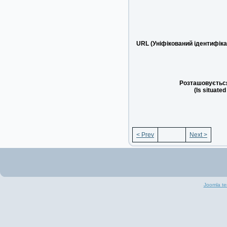
URL (Уніфікований ідентифіка
Розташовується
(Is situated
< Prev
Next >
Joomla te