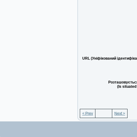
URL (Уніфікований ідентифіка
Розташовується
(Is situated
< Prev
Next >