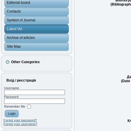
Бібліогр
Editorial board
(Bibliograph
Contacts
Symbol of Journal
Latest Vol.
Archive of articles
Site Map
Other Categories
Да
Вхід / реєстрація
(Date 
Username
Password
Remember Me
Forgot your password?
К
Forgot your username?