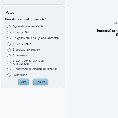
Votes
How did you find on our site?
(S
Від знайомих науківців
Короткий огл
З сайту ВАК
(
За допомогою пошукової системи
З сайту ТНТУ
З соціальних мереж
З реклами
З сайту бібліотеки імені
Вернадського
З електронної бібліотеки України
Випадково