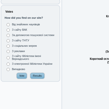
Votes
К
How did you find on our site?
Від знайомих науківців
З сайту ВАК
За допомогою пошукової системи
З сайту ТНТУ
З соціальних мереж
З реклами
(S
З сайту бібліотеки імені
Короткий огл
Вернадського
(
З електронної бібліотеки України
Випадково