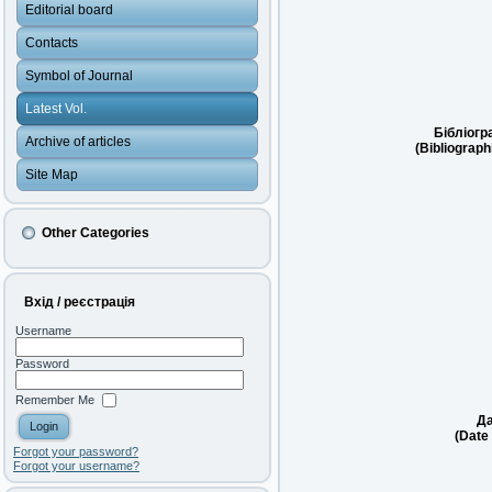
Editorial board
Contacts
Symbol of Journal
Latest Vol.
Бібліогр
Archive of articles
(Bibliograph
Site Map
Other Categories
Вхід / реєстрація
Username
Password
Remember Me
Да
(Date 
Forgot your password?
Forgot your username?