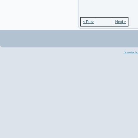
< Prev
Next >
Joomla te