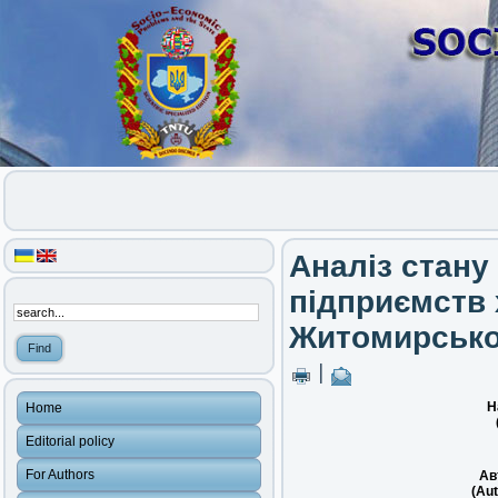
Аналіз стану
підприємств 
Житомирської
|
Н
Home
Editorial policy
For Authors
Ав
(Aut