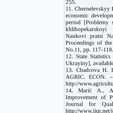
255.
11. Chernelevskyy L
economic developme
period [Problemy s
khlibopekarskoyi
Naukovi pratsi Na
Proceedings of the
No.11, pp. 117-118
12. State Statistic
Ukrayiny], available
13. Chadcova H. In
AGRIC. ECON. – C
http://www.agricult
14. Marić А., Ar
Improvement of Pr
Journal for Qua
http://www.ijqr.net/