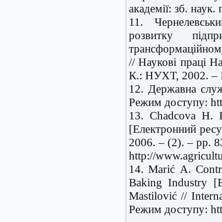
академії: зб. наук.
11. Чернелевськ
розвитку підпр
трансформаційному
// Наукові праці Н
К.: НУХТ, 2002. – 
12. Державна служ
Режим доступу: htt
13. Chadcova H. I
[Електронний ресу
2006. – (2). – pp.
http://www.agricult
14. Marić А. Contr
Baking Industry [
Mastilović // Inter
Режим доступу: http