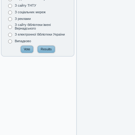
З сайту ТНТУ
З соціальних мереж
З реклами
З сайту бібліотеки імені
Вернадського
З електронної бібліотеки України
Випадково