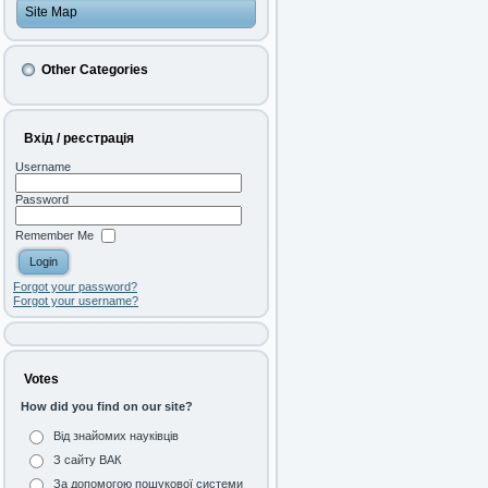
Site Map
Other Categories
Вхід / реєстрація
Username
Password
Remember Me
Forgot your password?
Forgot your username?
Votes
How did you find on our site?
Від знайомих науківців
З сайту ВАК
За допомогою пошукової системи