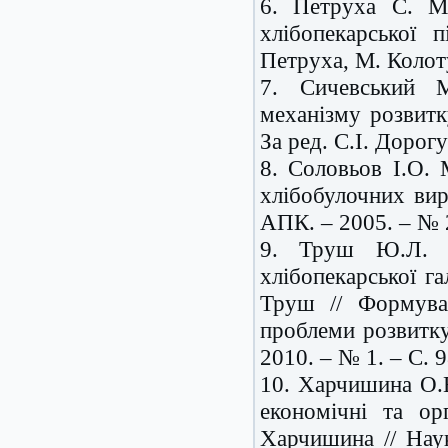
6. Петруха С. Ме
хлібопекарської 
Петруха, М. Колоту
7. Сичевський М.
механізму розвитк
За ред. С.І. Дорогу
8. Соловьов І.О. 
хлібобулочних вир
АПК. – 2005. – № 2
9. Труш Ю.Л. О
хлібопекарської га
Труш // Формуван
проблеми розвитку 
2010. – № 1. – С. 9
10. Харчишина О.В
економічні та ор
Харчишина // Наук