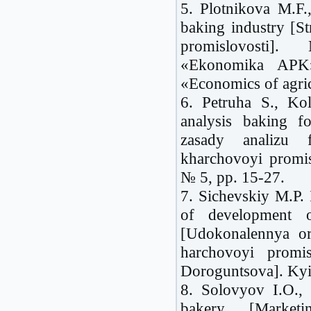
5. Plotnikova M.F.
baking industry [St
promislovosti].
«Ekonomika APK» 
«Economics of agric
6. Petruha S., Kol
analysis baking f
zasady analizu f
kharchovoyi promi
№ 5, pp. 15-27.
7. Sichevskiy M.P.
of development 
[Udokonalennya or
harchovoyi promi
Doroguntsova]. Kyiv
8. Solovyov I.O.,
bakery [Marketi