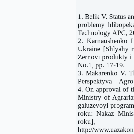
1. Belik V. Status a
problemy hlibopek
Technology APC, 20
2. Karnaushenko L
Ukraine [Shlyahy r
Zernovi produkty i
No.1, pp. 17-19.
3. Makarenko V. Th
Perspektyva – Agro 
4. On approval of t
Ministry of Agrari
galuzevoyi programi
roku: Nakaz Minis
roku]
http://www.uazakon