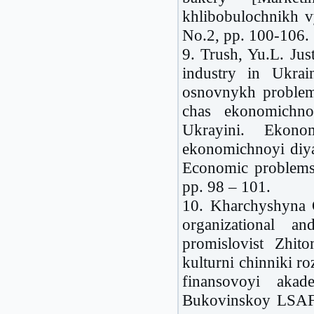
khlibobulochnikh
No.2, pp. 100-106.
9. Trush, Yu.L. Jus
industry in Ukrai
osnovnykh problem 
chas ekonomichno
Ukrayini. Ekono
ekonomichnoyi diyal
Economic problems 
pp. 98 – 101.
10. Kharchyshyna 
organizational a
promislovist Zhito
kulturni chinniki r
finansovoyi akad
Bukovinskoy LSAF :