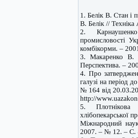
1. Белік В. Стан і
В. Белік // Техніка
2. Карнаушенк
промисловості Укр
комбікорми. – 2001
3. Макаренко В. 
Перспектива. – 200
4. Про затверджен
галузі на період д
№ 164 від 20.03.2
http://www.uazakon
5. Плотнікова 
хлібопекарської п
Міжнародний нау
2007. – № 12. – С.