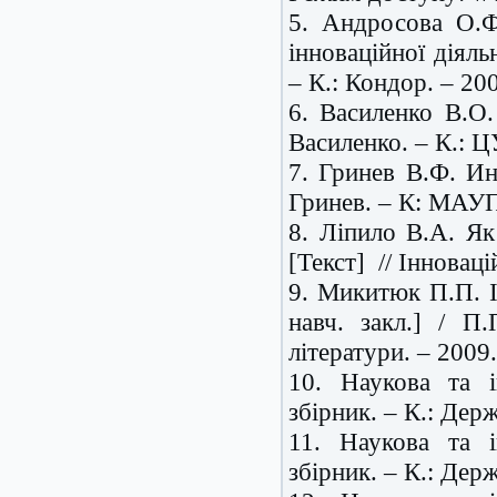
5. Андросова О.Ф.
інноваційної діяль
– К.: Кондор. – 200
6. Василенко В.О.
Василенко. – К.: Ц
7. Гринев В.Ф. Ин
Гринев. – К: МАУП,
8. Ліпило В.А. Як
[Текст] // Інноваці
9. Микитюк П.П. Ін
навч. закл.] / П
літератури. – 2009.
10. Наукова та і
збірник. – К.: Дер
11. Наукова та і
збірник. – К.: Дер