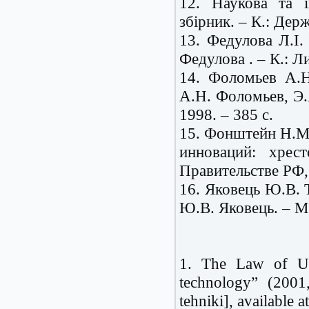
12. Наукова та і
збірник. – К.: Дер
13. Федулова Л.І. 
Федулова . – К.: Ли
14. Фоломьев А.Н
А.Н. Фоломьев, Э.
1998. – 385 с.
15. Фонштейн Н.М.
инноваций: хре
Правительстве РФ, 
16. Яковець Ю.В. Т
Ю.В. Яковець. – М.
1. The Law of Ukr
technology” (2001
tehniki], available 