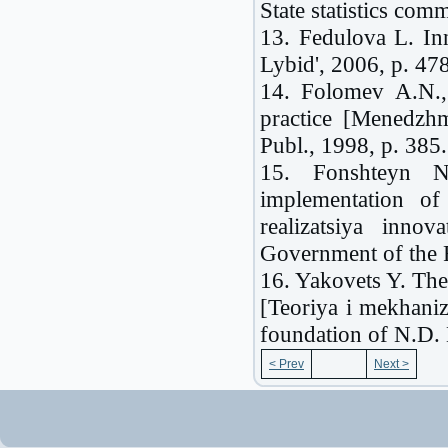
State statistics com
13. Fedulova L. In
Lybid', 2006, p. 478
14. Folomev A.N.,
practice [Menedzhm
Publ., 1998, p. 385.
15. Fonshteyn N
implementation of
realizatsiya inno
Government of the R
16. Yakovets Y. Th
[Teoriya i mekhani
foundation of N.D. 
< Prev
Next >