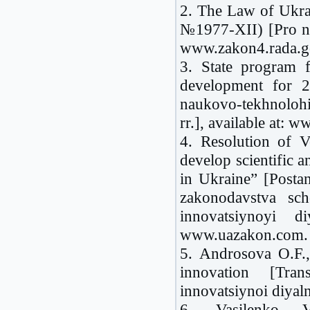
2. The Law of Ukrai
№1977-XII) [Pro nau
www.zakon4.rada.g
3. State program fo
development for 
naukovo-tekhnoloh
rr.], available at:
4. Resolution of 
develop scientific a
in Ukraine” [Post
zakonodavstva sch
innovatsiynoyi d
www.uazakon.com.
5. Androsova O.F.,
innovation [Tran
innovatsiynoi diyal
6. Vasilenko V