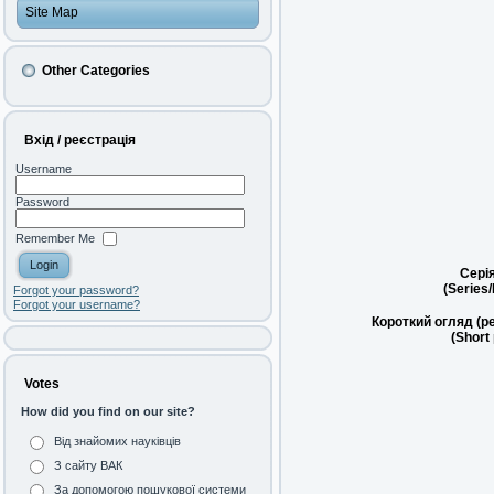
Site Map
Other Categories
Вхід / реєстрація
Username
Password
Remember Me
Сері
(Series
Forgot your password?
Forgot your username?
Короткий огляд (р
(Short
Votes
How did you find on our site?
Від знайомих науківців
З сайту ВАК
За допомогою пошукової системи