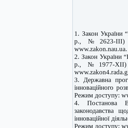
1. Закон України 
р., №2623-III)
www.zakon.nau.ua.
2. Закон України “
р., №1977-XII)
www.zakon4.rada.g
3. Державна прог
інноваційного роз
Режим доступу: w
4. Постанова В
законодавства що
інноваційної діяль
Режим доступу: w