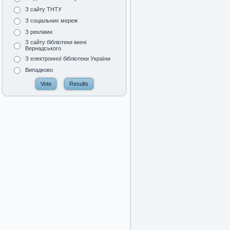
З сайту ТНТУ
З соціальних мереж
З реклами
З сайту бібліотеки імені
Вернадського
З електронної бібліотеки України
Випадково