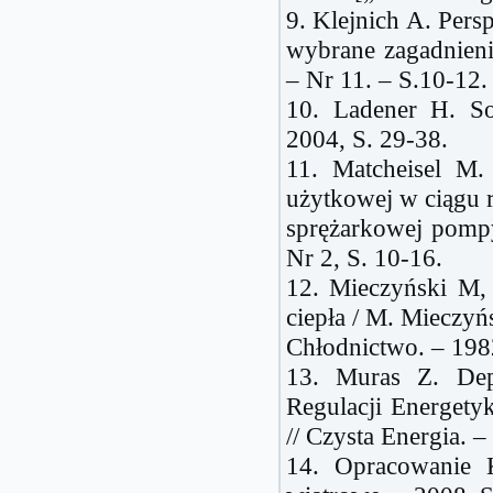
9. Klejnich A. Per
wybrane zagadnienia
– Nr 11. – S.10-12.
10. Ladener H. So
2004, S. 29-38.
11. Matcheisel M.
użytkowej w ciągu 
sprężarkowej pompy
Nr 2, S. 10-16.
12. Mieczyński M,
ciepła / M. Mieczyńsk
Chłodnictwo. – 1982
13. Muras Z. Depa
Regulacji Energety
// Czysta Energia. 
14. Opracowanie 