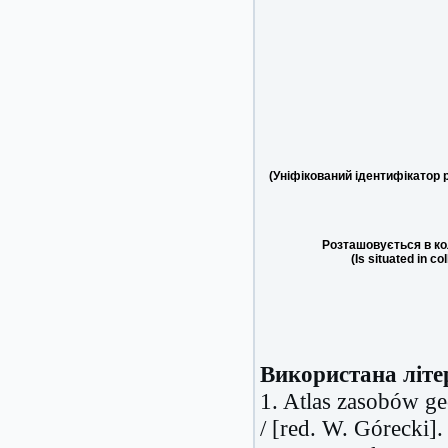
(Уніфікований ідентифікатор 
Розташовується в ко
(Is situated in co
Використана літе
1. Atlas zasobów g
/ [red. W. Górecki]