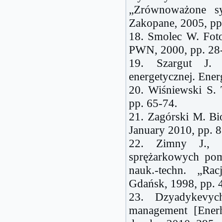
„Zrównoważone sys
Zakopane, 2005, pp
18. Smolec W. Foto
PWN, 2000, pp. 28
19. Szargut J.
energetycznej. Ener
20. Wiśniewski S.
pp. 65-74.
21. Zagórski M. Bi
January 2010, pp. 8
22. Zimny J., K
sprężarkowych pom
nauk.-techn. „Rac
Gdańsk, 1998, pp. 
23. Dzyadykevy
management [Enerh