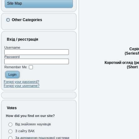
Site Map
Other Categories
Вхід / реєстрація
Username
Сері
(Series
Password
Короткий огляд (р
(Short
Remember Me
Forgot your password?
Forgot your username?
Votes
How did you find on our site?
Від знайомих науківців
З сайту ВАК
За допомогою пошукової системи