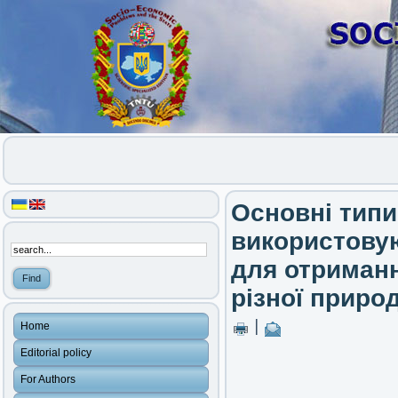
Основні типи
використовую
для отриманн
різної приро
|
Home
Editorial policy
For Authors