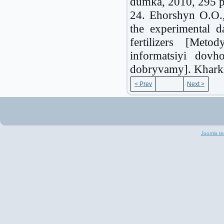
dumka, 2010, 295 p
24. Ehorshyn O.O.,
the experimental d
fertilizers [Meto
informatsiyi dovh
dobryvamy]. Kharki
< Prev
Next >
Joomla te