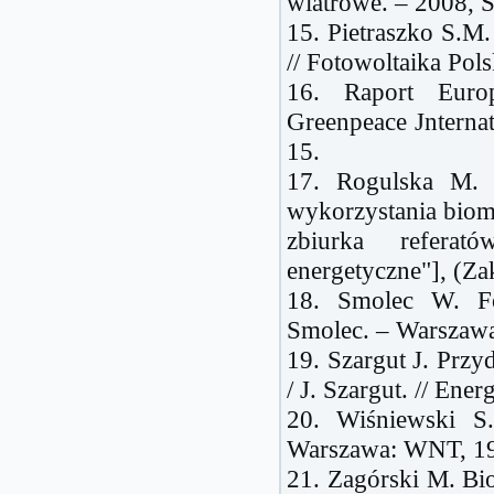
wiatrowe. – 2008, S
15. Pietraszko S.M.
// Fotowoltaika Pol
16. Raport Euro
Greenpeace Jnternat
15.
17. Rogulska M. 
wykorzystania biom
zbiurka refera
energetyczne"], (Za
18. Smolec W. Fot
Smolec. – Warszawa
19. Szargut J. Prz
/ J. Szargut. // Ene
20. Wiśniewski S
Warszawa: WNT, 19
21. Zagórski M. Bi