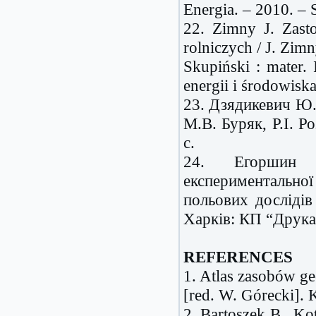
Energia. – 2010. – 
22. Zimny J. Zast
rolniczych / J. Zim
Skupiński : mater. 
energii i środowisk
23. Дзядикевич Ю.
М.В. Буряк, Р.І. Р
с.
24. Егоршин 
експериментальн
польових дослідів
Харків: КП “Друка
REFERENCES
1. Atlas zasobów g
[red. W. Górecki]. 
2. Bartoszek B., Ko