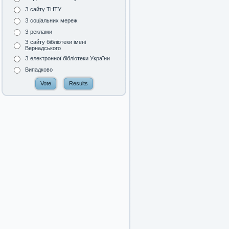
З сайту ТНТУ
З соціальних мереж
З реклами
З сайту бібліотеки імені
Вернадського
З електронної бібліотеки України
Випадково