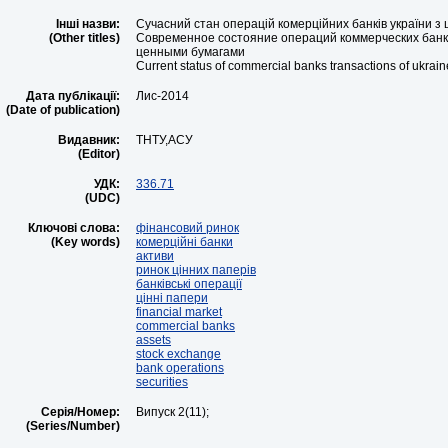
Інші назви:
Сучасний стан операцій комерційних банків україни з
(Other titles)
Современное состояние операций коммерческих банк
ценными бумагами
Current status of commercial banks transactions of ukraine
Дата публікації:
Лис-2014
(Date of publication)
Видавник:
ТНТУ,АСУ
(Editor)
УДК:
336.71
(UDC)
Ключові слова:
фінансовий ринок
(Key words)
комерційні банки
активи
ринок цінних паперів
банківські операції
цінні папери
financial market
commercial banks
assets
stock exchange
bank operations
securities
Серія/Номер:
Випуск 2(11);
(Series/Number)