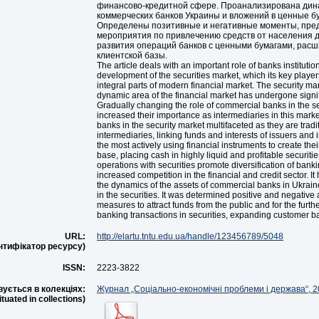
финансово-кредитной сфере. Проанализирована дин
коммерческих банков Украины и вложений в ценные бу
Определены позитивные и негативные моменты, пр
мероприятия по привлечению средств от населения 
развития операций банков с ценными бумагами, рас
клиентской базы.
The article deals with an important role of banks institutio
development of the securities market, which its key playe
integral parts of modern financial market. The security mar
dynamic area of the financial market has undergone signi
Gradually changing the role of commercial banks in the se
increased their importance as intermediaries in this market
banks in the security market multifaceted as they are tradi
intermediaries, linking funds and interests of issuers and 
the most actively using financial instruments to create th
base, placing cash in highly liquid and profitable securitie
operations with securities promote diversification of banki
increased competition in the financial and credit sector. 
the dynamics of the assets of commercial banks in Ukrai
in the securities. It was determined positive and negative
measures to attract funds from the public and for the furt
banking transactions in securities, expanding customer b
URL:
http://elartu.tntu.edu.ua/handle/123456789/5048
ентифікатор ресурсу)
ISSN:
2223-3822
ується в колекціях:
Журнал „Соціально-економічні проблеми і держава“, 20
situated in collections)