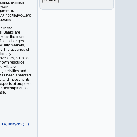
амика активов
маги.
едложены
для последующего
ширения
ns in the
rs. Banks are
ket is the most
ficant changes.
curity markets,
. The activities of
tionally
investors, but also
eir own resource
s. Effective
ng activities and
It has been analyzed
ne and investments
 aspects of proposed
her development of
ase.
14, Випуск 2(11)