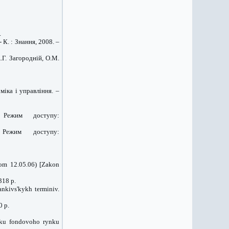
.
 К. : Знання, 2008. –
.Г. Загородній, О.М.
іка і управління. –
 Режим доступу:
Режим доступу:
rom 12.05.06) [Zakon
318 p.
nkivs'kykh terminiv.
0 p.
ytku fondovoho rynku