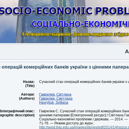
Anoth
 операцій комерційних банків україни з цінними папер
Назва:
Сучасний стан операцій комерційних банків україни з
(Title)
Автори:
Гаврилюк, Світлана
(Authors)
Гаврилюк, Светлана
Havryliuk, Svitlana
бліографічний опис:
Гаврилюк С. Сучасний стан операцій комерційних банкі
iographic description)
цінними паперами [Електронний ресурс] / Світлана Гав
Соціально-економічні проблеми і держава. — 2014. — В
71-76. — Режим доступу до журн.:
http://sepd.tntu.edu.ua/images/stories/pdf/2014/14hsizcp.