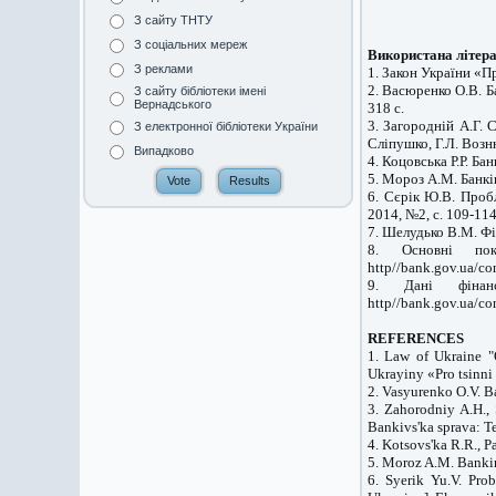
З сайту ТНТУ
З соціальних мереж
Використана літера
З реклами
1. Закон України «Пр
2. Васюренко О.В. Ба
З сайту бібліотеки імені
Вернадського
318 с.
3. Загородній А.Г. 
З електронної бібліотеки України
Сліпушко, Г.Л. Возню
Випадково
4. Коцовська Р.Р. Бан
5. Мороз А.М. Банків
6. Сєрік Ю.В. Проб
2014, №2, с. 109-114
7. Шелудько В.М. Фі
8. Основні пок
http//bank.gov.ua/con
9. Дані фінан
http//bank.gov.ua/co
REFERENCES
1. Law of Ukraine "
Ukrayiny «Pro tsinni 
2. Vasyurenko O.V. B
3. Zahorodniy A.H.,
Bankivs'ka sprava: T
4. Kotsovs'ka R.R., P
5. Moroz A.M. Bankin
6. Syerik Yu.V. Pro