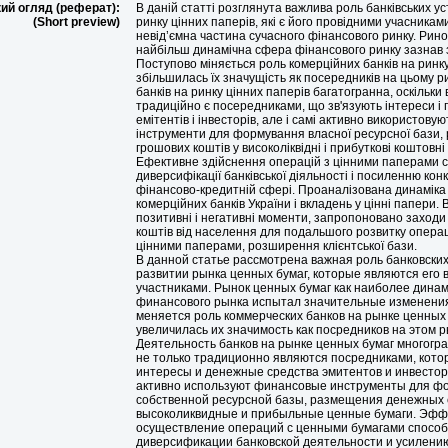
ий огляд (реферат):
В даній статті розглянута важлива роль банківських ус
(Short preview)
ринку цінних паперів, які є його провідними учасникам
невід’ємна частина сучасного фінансового ринку. Рино
найбільш динамічна сфера фінансового ринку зазнав 
Поступово міняється роль комерційних банків на ринку
збільшилась їх значущість як посередників на цьому ри
банків на ринку цінних паперів багатогранна, оскільки
традиційно є посередниками, що зв'язують інтереси і 
емітентів і інвесторів, але і самі активно використову
інструменти для формування власної ресурсної бази,
грошових коштів у високоліквідні і прибуткові коштовні
Ефективне здійснення операцій з цінними паперами 
диверсифікації банківської діяльності і посиленню конк
фінансово-кредитній сфері. Проаналізована динаміка 
комерційних банків України і вкладень у цінні папери.
позитивні і негативні моменти, запропоновано заходи
коштів від населення для подальшого розвитку операці
цінними паперами, розширення клієнтської бази.
В данной статье рассмотрена важная роль банковски
развитии рынка ценных бумаг, которые являются его
участниками. Рынок ценных бумаг как наиболее дина
финансового рынка испытал значительные изменени
меняется роль коммерческих банков на рынке ценных 
увеличилась их значимость как посредников на этом р
Деятельность банков на рынке ценных бумаг многогра
не только традиционно являются посредниками, кот
интересы и денежные средства эмитентов и инвесторо
активно используют финансовые инструменты для ф
собственной ресурсной базы, размещения денежных 
высоколиквидные и прибыльные ценные бумаги. Эфф
осуществление операций с ценными бумагами способ
диверсификации банковской деятельности и усилению