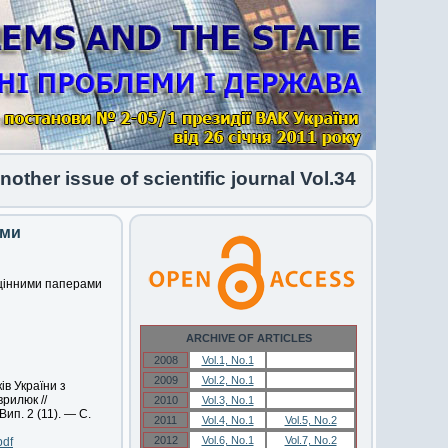
er issue of scientific journal Vol.34 No.1 2026 h
ами
 цінними паперами
ARCHIVE OF ARTICLES
2008
Vol.1, No.1
Vol.1, No.1
2009
Vol.2, No.1
Vol.2, No.1
в України з
рилюк //
2010
Vol.3, No.1
Vol.3, No.1
ип. 2 (11). — С.
2011
Vol.4, No.1
Vol.5, No.2
2012
Vol.6, No.1
Vol.7, No.2
pdf