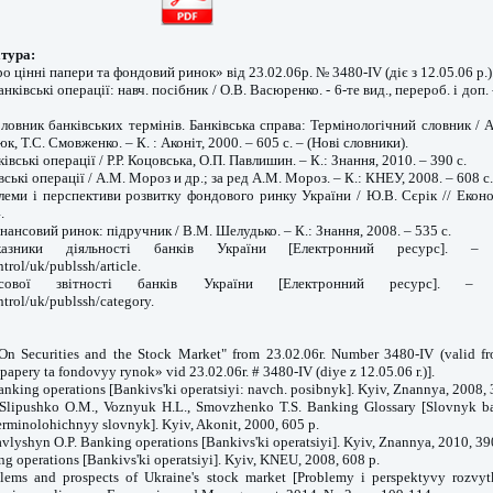
тура:
о цінні папери та фондовий ринок» від 23.02.06р. № 3480-IV (діє з 12.05.06 р.)
нківські операції: навч. посібник / О.В. Васюренко. - 6-те вид., перероб. і доп. -
Словник банківських термінів. Банківська справа: Термінологічний словник / А
к, Т.С. Смовженко. – К. : Аконіт, 2000. – 605 с. – (Нові словники).
ківські операції / Р.Р. Коцовська, О.П. Павлишин. – К.: Знання, 2010. – 390 с.
ські операції / А.М. Мороз и др.; за ред А.М. Мороз. – К.: КНЕУ, 2008. – 608 с.
леми і перспективи розвитку фондового ринку України / Ю.В. Сєрік // Економ
.
нансовий ринок: підручник / В.М. Шелудько. – К.: Знання, 2008. – 535 с.
азники діяльності банків України [Електронний ресурс]. –
trol/uk/publssh/article.
сової звітності банків України [Електронний ресурс]. – 
ntrol/uk/publssh/category.
On Securities and the Stock Market" from 23.02.06r. Number 3480-IV (valid f
papery ta fondovyy rynok» vid 23.02.06r. # 3480-IV (diye z 12.05.06 r.)].
anking operations [Bankivs'ki operatsiyi: navch. posibnyk]. Kyiv, Znannya, 2008, 
 Slipushko O.M., Voznyuk H.L., Smovzhenko T.S. Banking Glossary [Slovnyk ba
erminolohichnyy slovnyk]. Kyiv, Akonit, 2000, 605 p.
avlyshyn O.P. Banking operations [Bankivs'ki operatsiyi]. Kyiv, Znannya, 2010, 39
g operations [Bankivs'ki operatsiyi]. Kyiv, KNEU, 2008, 608 p.
blems and prospects of Ukraine's stock market [Problemy i perspektyvy rozv