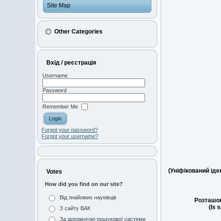
Site Map
Other Categories
Вхід / реєстрація
Username
Password
Remember Me
Forgot your password?
Forgot your username?
(Уніфікований ід
Votes
How did you find on our site?
Від знайомих науківців
Розташов
(Is 
З сайту ВАК
За допомогою пошукової системи