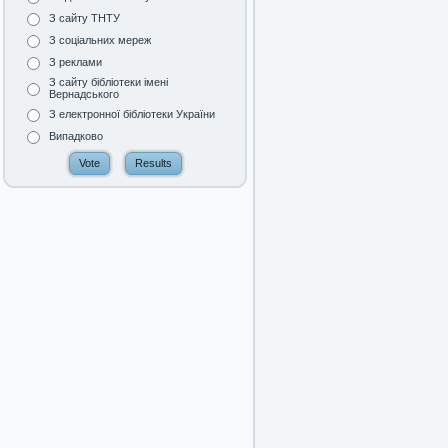
З сайту ТНТУ
З соціальних мереж
З реклами
З сайту бібліотеки імені
Вернадського
З електронної бібліотеки України
Випадково