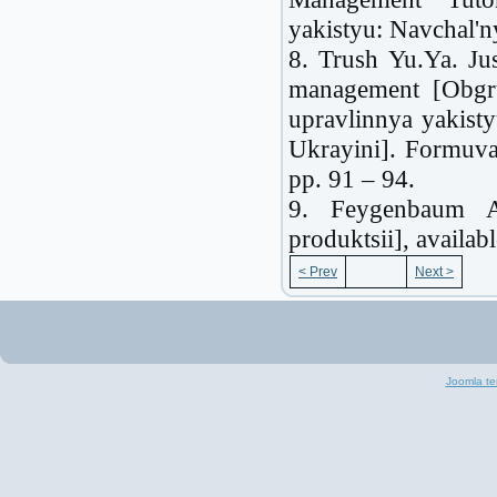
yakistyu: Navchal'n
8. Trush Yu.Ya. Jus
management [Obgr
upravlinnya yakis
Ukrayini]. Formuv
pp. 91 – 94.
9. Feygenbaum A.
produktsii], availa
< Prev
Next >
Joomla te