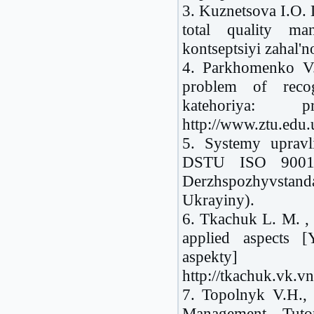
3. Kuznetsova I.O. 
total quality m
kontseptsiyi zahal'
4. Parkhomenko V.
problem of recog
katehoriya: 
http://www.ztu.edu.
5. Systemy uprav
DSTU ISO 9001:
Derzhspozhyvstandar
Ukrayiny).
6. Tkachuk L. M. , 
applied aspects [
aspekt
http://tkachuk.vk.
7. Topolnyk V.H., 
Management Tutori