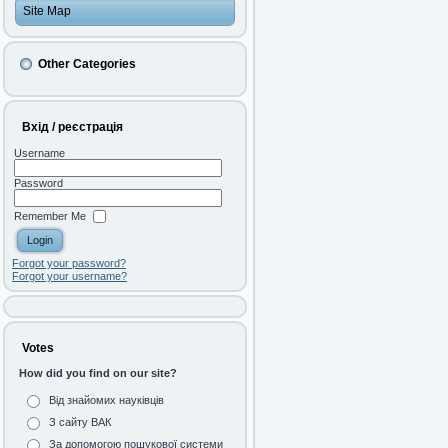
Site Map
Other Categories
Вхід / реєстрація
Username
Password
Remember Me
Forgot your password?
Forgot your username?
Votes
How did you find on our site?
Від знайомих науківців
З сайту ВАК
За допомогою пошукової системи