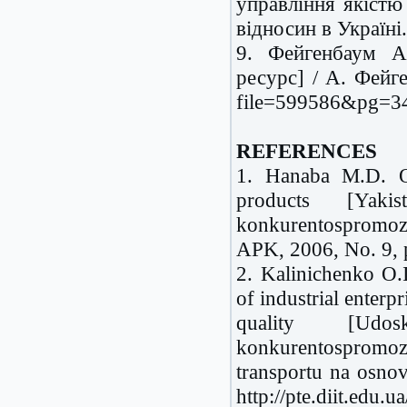
управління якістю
відносин в Україні.
9. Фейгенбаум А
ресурс] / А. Фейге
file=599586&pg=3
REFERENCES
1. Hanaba M.D. Qu
products [Yaki
konkurentospromo
APK, 2006, No. 9, 
2. Kalinichenko O.
of industrial enterp
quality [Udos
konkurentospromoz
transportu na osnov
http://pte.diit.edu.