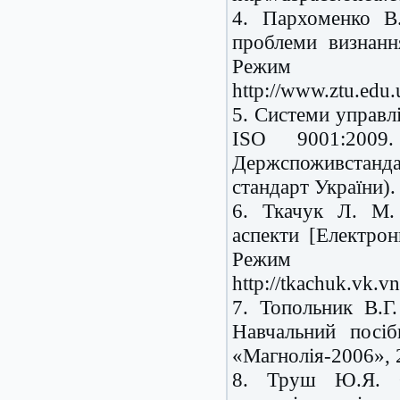
4. Пархоменко В.
проблеми визнанн
Реж
http://www.ztu.edu.
5. Системи управл
ISO 9001:200
Держспоживстанд
стандарт України).
6. Ткачук Л. М. 
аспекти [Електрон
Реж
http://tkachuk.vk.
7. Топольник В.Г.
Навчальний посіб
«Магнолія-2006», 2
8. Труш Ю.Я. О