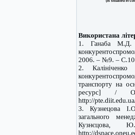
(Is situated in co
Використана літе
1. Ганаба М.Д.
конкурентоспромож
2006. – №9. – С.10
2. Калініченко
конкурентоспромо
транспорту на ос
ресурс] / О.
http://pte.diit.edu.
3. Кузнецова І.
загального мене
Кузнєцова, 
http://dspace.oneu.