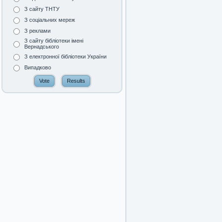
З сайту ТНТУ
З соціальних мереж
З реклами
З сайту бібліотеки імені
Вернадського
З електронної бібліотеки України
Випадково