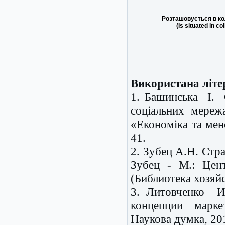
Розташовується в ко
(Is situated in co
Використана літе
1. Башинська І. 
соціальних мереж
«Економіка та мене
41.
2. Зубец А.Н. Стр
Зубец - М.: Цен
(Библиотека хозяй
3. Литовченко 
концепции марк
Наукова думка, 20