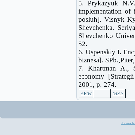
5. Prykazyuk N.V.
implementation of 
posluh]. Visnyk Ky
Shevchenka. Seri
Shevchenko Univers
52.
6. Uspenskiy I. Enc
biznesa]. SPb.,Piter
7. Khartman A., S
economy [Strategi
2001, p. 274.
< Prev
Next >
Joomla te