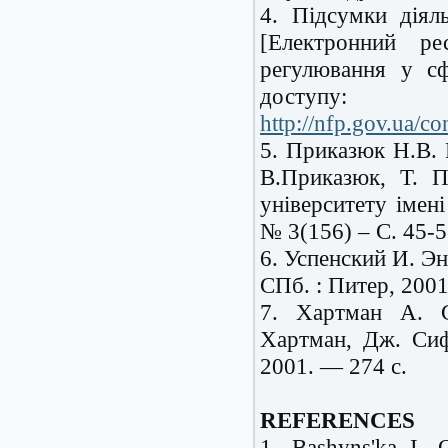
4. Підсумки діял
[Електронний р
регулювання у сф
доступу:
http://nfp.gov.ua/co
5. Приказюк Н.В. Р
В.Приказюк, Т. 
університету імен
№ 3(156) –
С. 45-5
6. Успенский И. Э
СПб. : Питер, 2001
7. Хартман А. С
Хартман, Дж. Сиф
2001. — 274 с.
REFERENCES
1. Bashyns'ka I. 