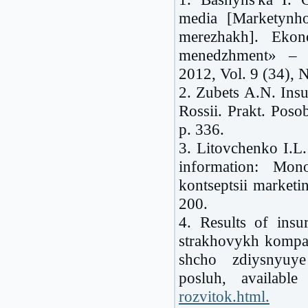
media [Marketynh
merezhakh]. Ek
menedzhment» – 
2012, Vol. 9 (34), 
2. Zubets A.N. Ins
Rossii. Prakt. Pos
p. 336.
3. Litovchenko I.L.
information: Mon
kontseptsii market
200.
4. Results of ins
strakhovykh kompan
shcho zdiysnyuy
posluh, available
rozvitok.html.