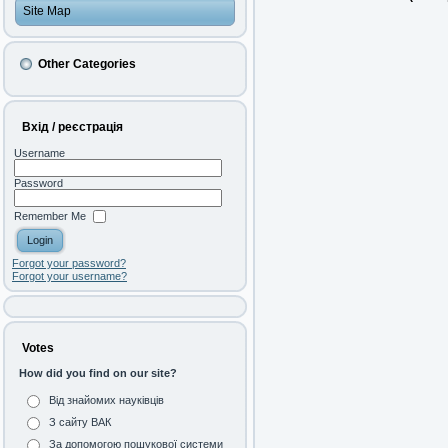
Site Map
Other Categories
Вхід / реєстрація
Username
Password
Remember Me
Forgot your password?
Forgot your username?
Votes
How did you find on our site?
Від знайомих науківців
З сайту ВАК
За допомогою пошукової системи