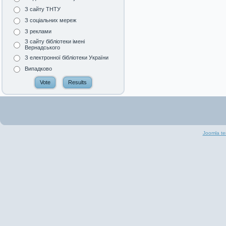
З сайту ТНТУ
З соціальних мереж
З реклами
З сайту бібліотеки імені
Вернадського
З електронної бібліотеки України
Випадково
Joomla te