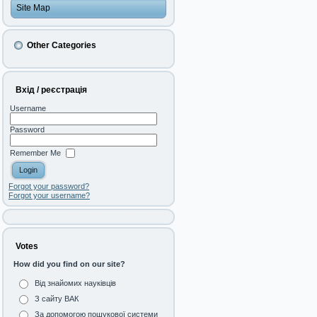
Site Map
Other Categories
Вхід / реєстрація
Username
Password
Remember Me
Forgot your password?
Forgot your username?
Votes
How did you find on our site?
Від знайомих науківців
З сайту ВАК
За допомогою пошукової системи