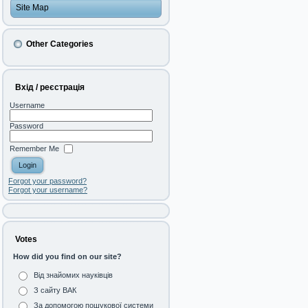
Site Map
Other Categories
Вхід / реєстрація
Username
Password
Remember Me
Forgot your password?
Forgot your username?
Votes
How did you find on our site?
Від знайомих науківців
З сайту ВАК
За допомогою пошукової системи