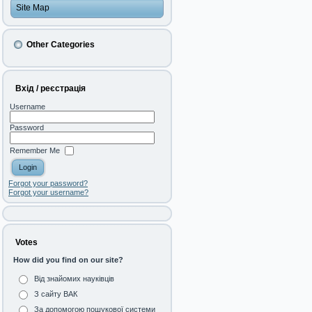
Site Map
Other Categories
Вхід / реєстрація
Username
Password
Remember Me
Forgot your password?
Forgot your username?
Votes
How did you find on our site?
Від знайомих науківців
З сайту ВАК
За допомогою пошукової системи