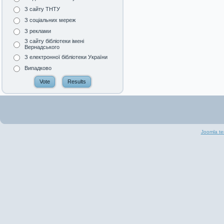
З сайту ТНТУ
З соціальних мереж
З реклами
З сайту бібліотеки імені
Вернадського
З електронної бібліотеки України
Випадково
Joomla te