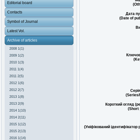
Ін
Editorial board
(Oth
Contacts
Дата пу
(Date of pub
Symbol of Journal
Ви
Latest Vol.
Archive of articles
2008 1(1)
Ключов
2009 1(2)
(Ke
2010 1(3)
2011 1(4)
2011 2(5)
2012 1(6)
2012 2(7)
Сері
(Series
2013 1(8)
2013 2(9)
Короткий огляд (р
(Short
2014 1(10)
2014 2(11)
2015 1(12)
(Уніфікований ідентифікатор 
2015 2(13)
2016 1(14)