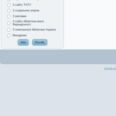
З сайту ТНТУ
З соціальних мереж
З реклами
З сайту бібліотеки імені
Вернадського
З електронної бібліотеки України
Випадково
Joomla te