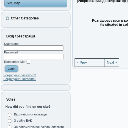
(Уніфікований ідентифікатор 
Site Map
Other Categories
Розташовується в ко
(Is situated in co
Вхід / реєстрація
Username
Password
Remember Me
< Prev
Next >
Forgot your password?
Forgot your username?
Votes
How did you find on our site?
Від знайомих науківців
З сайту ВАК
За допомогою пошукової системи