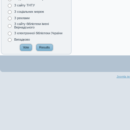
З сайту ТНТУ
З соціальних мереж
З реклами
З сайту бібліотеки імені
Вернадського
З електронної бібліотеки України
Випадково
Joomla te