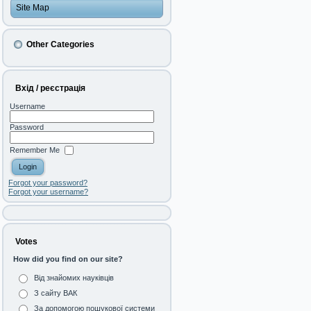
Site Map
Other Categories
Вхід / реєстрація
Username
Password
Remember Me
Forgot your password?
Forgot your username?
Votes
How did you find on our site?
Від знайомих науківців
З сайту ВАК
За допомогою пошукової системи