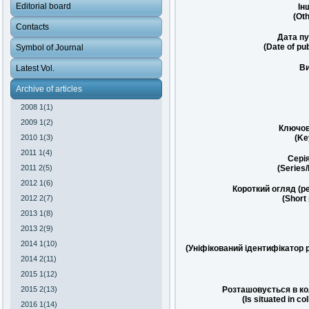
Editorial board
Ін
(Oth
Contacts
Дата пу
(Date of pub
Symbol of Journal
Ви
Latest Vol.
Archive of articles
2008 1(1)
2009 1(2)
Ключов
2010 1(3)
(Ke
2011 1(4)
Сері
2011 2(5)
(Series
2012 1(6)
Короткий огляд (р
2012 2(7)
(Short
2013 1(8)
2013 2(9)
2014 1(10)
(Уніфікований ідентифікатор 
2014 2(11)
2015 1(12)
2015 2(13)
Розташовується в ко
(Is situated in co
2016 1(14)