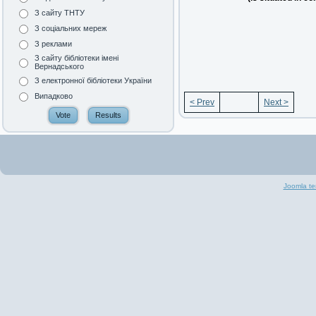
З сайту ТНТУ
З соціальних мереж
З реклами
З сайту бібліотеки імені
Вернадського
З електронної бібліотеки України
Випадково
< Prev
Next >
Joomla te