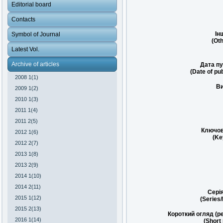
Editorial board
Contacts
Ін
Symbol of Journal
(Oth
Latest Vol.
Archive of articles
Дата пу
(Date of pub
2008 1(1)
Ви
2009 1(2)
2010 1(3)
2011 1(4)
2011 2(5)
Ключов
2012 1(6)
(Ke
2012 2(7)
2013 1(8)
2013 2(9)
2014 1(10)
2014 2(11)
Сері
2015 1(12)
(Series
2015 2(13)
Короткий огляд (р
2016 1(14)
(Short