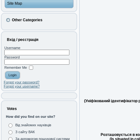
Site Map
Other Categories
Вхід / реєстрація
Username
Password
Remember Me
Forgot your password?
Forgot your username?
(Уніфікований ідентифікатор 
Votes
How did you find on our site?
Від знайомих науківців
З сайту ВАК
Розташовується в ко
(Is situated in co
За допомогою пошукової системи