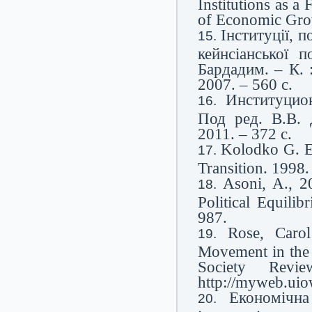
Institutions as 
of Economic Gro
Інституції, п
кейнсіанської п
Бардадим. – К. 
2007. – 560 с.
Институцио
Под ред. В.В. 
2011. – 372 с.
Kolodko G. E
Transіtіon. 1998. 
Asoni, A., 2
Political Equili
987.
Rose, Caro
Movement in the
Society Rev
http://myweb.ui
Економічна