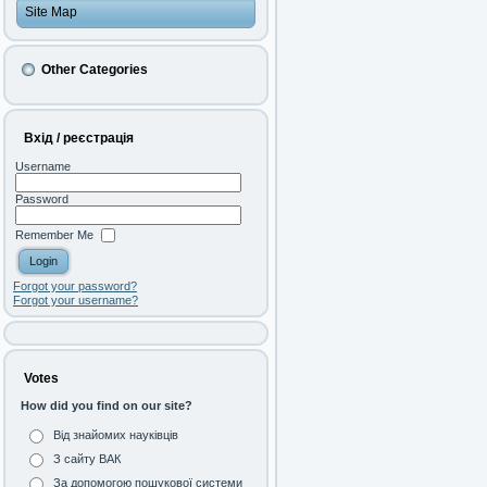
Site Map
Other Categories
Вхід / реєстрація
Username
Password
Remember Me
Forgot your password?
Forgot your username?
Votes
How did you find on our site?
Від знайомих науківців
З сайту ВАК
За допомогою пошукової системи