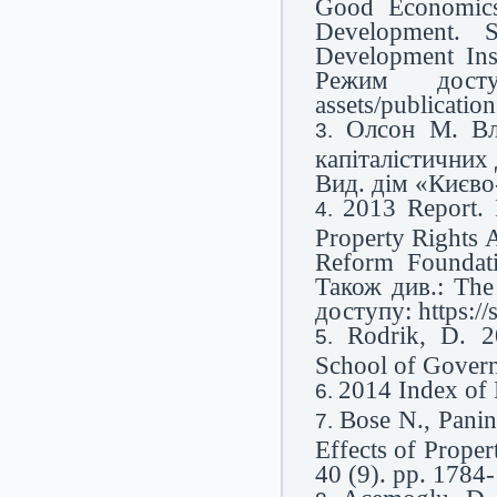
Good Economics 
Development. 
Development Ins
Режим доступу: 
assets/publicatio
Олсон М. Вл
капіталістичних 
Вид. дім «Києво
2013 Report. I
Property Rights 
Reform Foundati
Також див.: The
доступу: https:/
Rodrik, D. 2
School of Govern
2014 Index of 
Bose N., Pani
Effects of Prope
40 (9). pp. 1784