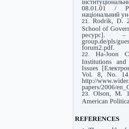
інституціональни
08.01.01 / Р
національний ун-
Rodrik, D. 2
School of Govern
ресурс]. – 
group.de/pls/gu
forum2.pdf.
Ha-Joon C
Institutions a
Issues [Електро
Vol. 8, No. 14
http://www.wider
papers/2006/en_
Olson, M. 1
American Politic
REFERENCES