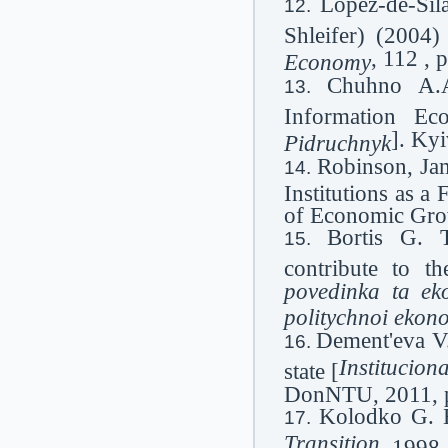
Lopez-de-Sil
Shleifer) (2004
, 112 , 
Economy
Chuhno A.A.
Information Ec
]. Kyi
Pidruchnyk
Robinson, Ja
Institutions as 
of Economic Gro
Bortіs G. T
contribute to th
povedinka ta eko
politychnoi ekon
Dement'eva V.
Institucion
state [
DonNTU, 2011, p
Kolodko G. E
Transіtіon
. 1998,