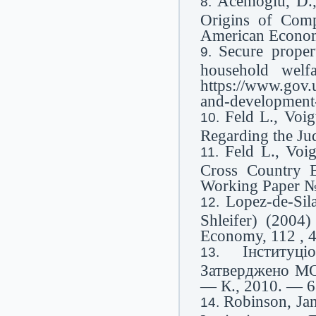
Acemoglu, D.,
Origins of Comp
American Economi
Secure prope
household welf
https://www.gov.
and-development
Feld L., Voi
Regarding the Ju
Feld L., Voi
Cross Country E
Working Paper №
Lopez-de-Sil
Shleifer) (2004)
Economy, 112 , 
Інституц
Затверджено МО
— К., 2010. — 6
Robinson, Ja