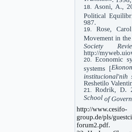
Asoni, A., 2
Political Equilib
987.
Rose, Caro
Movement in the
Society Revi
http://myweb.ui
Economic syn
Ekonom
systems [
іnstitucіonal'nih 
Reshetilo Valent
Rodrik, D.
School
of Gover
http://www.cesifo-
group.de/pls/gues
forum2.pdf.