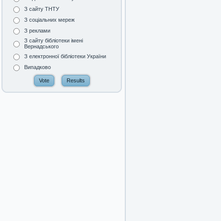
З сайту ТНТУ
З соціальних мереж
З реклами
З сайту бібліотеки імені
Вернадського
З електронної бібліотеки України
Випадково