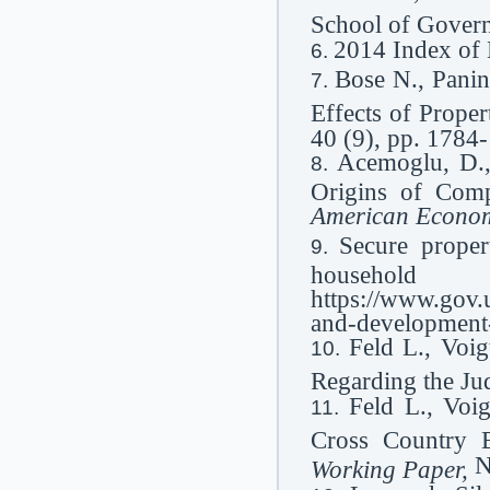
School of Gover
2014 Index of
Bose N., Pani
Effects of Prope
40 (9), pp. 1784
Acemoglu, D.,
Origins of Comp
American Econom
Secure prope
househol
https://www.gov.
and-development
Feld L., Voi
Regarding the Ju
Feld L., Voi
Cross Country 
N
Working Paper,