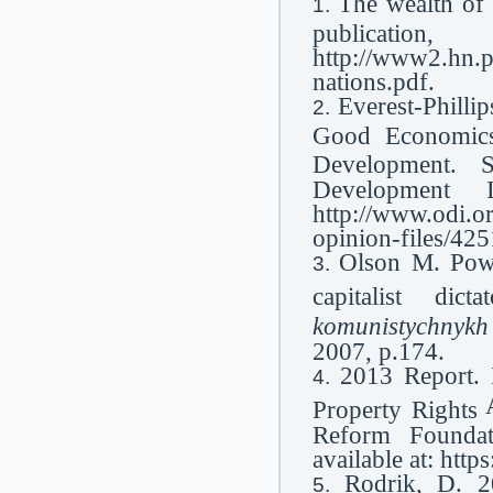
The wealth of 
public
http://www2.hn.p
nations.pdf.
Everest-Philli
Good Economics 
Development.
Development I
http://www.odi.org
opinion-files/425
Olson M. Powe
capitalist dicta
komunistychnykh 
2007, p.174.
2013 Report. I
Property Rights
Reform Foundati
available at: htt
Rodrik, D. 2