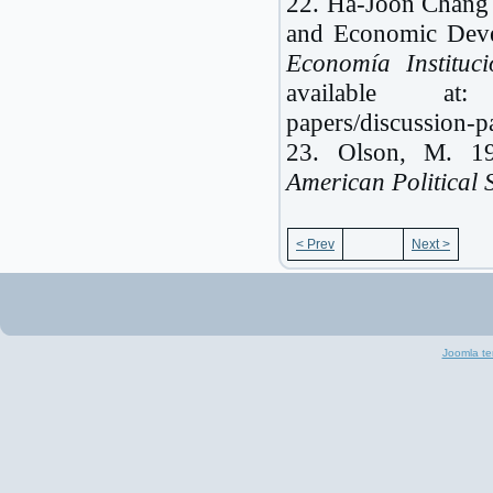
22. Ha-Joon Chang U
and Economic Deve
Economía Instituci
available at: ht
papers/discussion-
23. Olson, M. 19
American Political 
< Prev
Next >
Joomla te