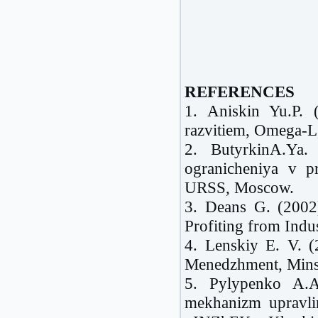
REFERENCES
1. Aniskin Yu.P. 
razvitiem, Omega-
2. ButyrkinA.Ya. (
ogranicheniya v p
URSS, Moscow.
3. Deans G. (2002
Profiting from Indu
4. Lenskiy E. V. (
Menedzhment,
Min
5. Pylypenko A.A.
mekhanizm upravli