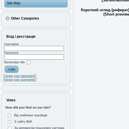
(Series/Number
Site Map
Короткий огляд (реферат)
(Short preview
Other Categories
Вхід / реєстрація
Username
Password
Remember Me
Forgot your password?
Forgot your username?
Votes
How did you find on our site?
Від знайомих науківців
З сайту ВАК
За допомогою пошукової системи