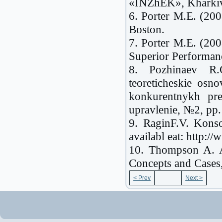
«INZhEK», Kharkiv
6. Porter M.E. (20
Boston
.
7. Porter M.E. (200
Superior Performa
8. Pozhinaev R.G
teoreticheskie osn
konkurentnykh pr
upravlenie, №2, pp.
9. RaginF.V. Konsol
availabl eat: http
10. Thompson A. A.
Concepts and Cases
< Prev
Next >