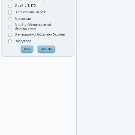
З сайту ТНТУ
З соціальних мереж
З реклами
З сайту бібліотеки імені
Вернадського
З електронної бібліотеки України
Випадково