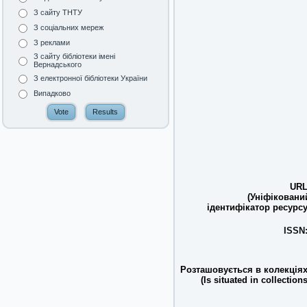
З сайту ТНТУ
З соціальних мереж
З реклами
З сайту бібліотеки імені
Вернадського
З електронної бібліотеки України
Випадково
URL
(Уніфіковани
ідентифікатор ресурсу
ISSN
Розташовується в колекціях
(Is situated in collections