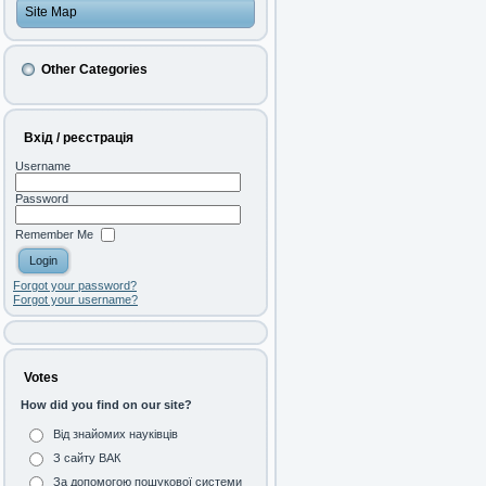
Site Map
Other Categories
Вхід / реєстрація
Username
Password
Remember Me
Forgot your password?
Forgot your username?
Votes
How did you find on our site?
Від знайомих науківців
З сайту ВАК
За допомогою пошукової системи