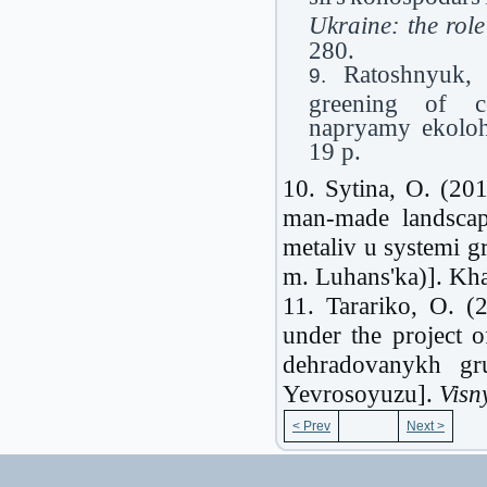
Ukraine: the role
280.
Ratoshnyuk, 
greening of co
napryamy ekolohi
19 p.
10. Sytina, O. (201
man-made landscap
metaliv u systemi g
m. Luhans'ka)]. Kha
11. Tarariko, O. (2
under the project 
dehradovanykh gr
Yevrosoyuzu].
Visn
< Prev
Next >