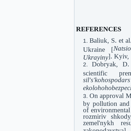
REFERENCES
Baliuk, S. et al
Natsi
Ukraine [
]. Kyiv,
Ukrayiny
Dobryak, D. 
scientific p
sil'
s'
kohospodars
ekolohohobezpe
On approval M
by pollution and
of environmenta
rozmiriv shkod
zemel'nykh res
zakonodavstva].