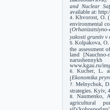
and Nuclear Saf
available at: htt
Khvorost, O. (
environmental con
Orhanizatsiyno
[
yakosti gruntiv v 
Kolpakova, O. 
the assessment o
land [Nauchno-
narushennykh 
www.kgau.ru/img
Kucher, L. a
Ekonomika pryr
[
Melnychuk, D. 
strategies. Kyiv, 
Naumenko, A.
agricultural 
sil's'kohospoda