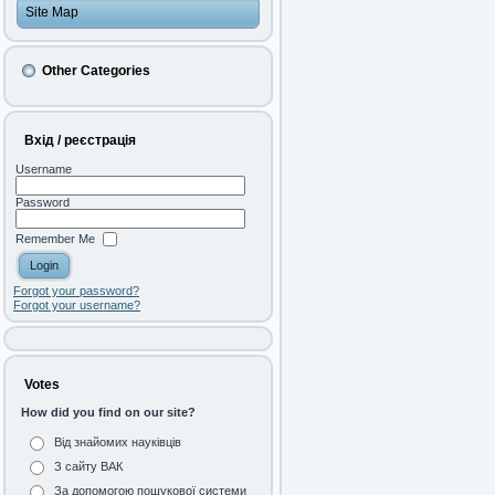
Site Map
Other Categories
Вхід / реєстрація
Username
Password
Remember Me
Forgot your password?
Forgot your username?
Votes
How did you find on our site?
Від знайомих науківців
З сайту ВАК
За допомогою пошукової системи