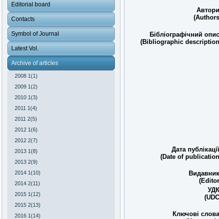
Editorial board
Автори
(Authors
Contacts
Symbol of Journal
Бібліографічний опис
(Bibliographic description
Latest Vol.
Archive of articles
2008 1(1)
2009 1(2)
2010 1(3)
2011 1(4)
2011 2(5)
2012 1(6)
2012 2(7)
Дата публікації
2013 1(8)
(Date of publication
2013 2(9)
Видавник
2014 1(10)
(Editor
2014 2(11)
УДК
2015 1(12)
(UDC
2015 2(13)
Ключові слова
2016 1(14)