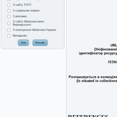
З сайту ТНТУ
З соціальних мереж
З реклами
З сайту бібліотеки імені
Вернадського
З електронної бібліотеки України
Випадково
URL
(Уніфіковани
ідентифікатор ресурсу
ISSN
Розташовується в колекціях
(Is situated in collections
REFERENCES