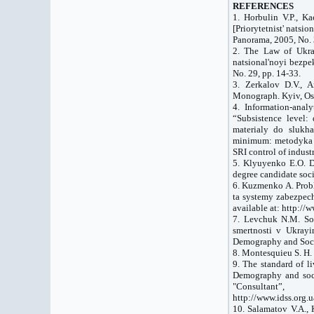
REFERENCES
1. Horbulin V.P., Ka
[Priorytetnist' natsi
Panorama, 2005, No. 
2. The Law of Ukra
natsional'noyi bezpe
No. 29, pp. 14-33.
3. Zerkalov D.V., A
Monograph. Kyiv, Os
4. Information-anal
“Subsistence level:
materialy do slukh
minimum: metodyka v
SRI control of industr
5. Klyuyenko E.O. Di
degree candidate soci
6. Kuzmenko A. Probl
ta systemy zabezpec
available at: http:/
7. Levchuk N.M. Soci
smertnosti v Ukrayi
Demography and Social
8. Montesquieu S. H.
9. The standard of l
Demography and soci
"Consulta
http://www.idss.org.
10. Salamatov V.A., 