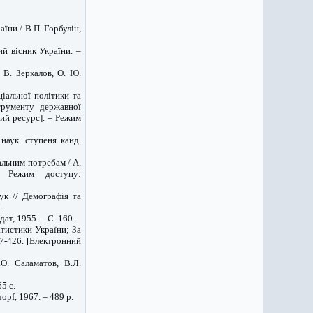
аїни / В.П. Горбулін,
й вісник України. –
 В. Зеркалов, О. Ю.
іальної політики та
трументу державної
ий ресурс]. – Режим
наук. ступеня канд.
альним потребам / А.
 Режим доступу:
ук // Демографія та
.
ат, 1955. – С. 160.
атистики України; За
17-426. [Електронний
О. Саламатов, В.Л.
5 с.
opf, 1967. – 489 p.