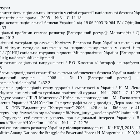
тура:
оритетність національних інтересів у світлі стратегії національної безпеки Укр
тратегічна панорама. – 2005. – № 3. – С. 11-18.
Про основи національної безпеки України” від 19.06.2003 №964-IV / Офіційни
4-33.
оціальні проблеми сталого розвитку [Електронний ресурс]: Монографія / Д.
ва, 2013.
алітичні матеріали до слухань Комітету Верховної Ради України з питань соц
й мінімум: методика визначення та напрями використання у якості інс
и” / ДУ НДІ соціально-трудових відносин Мінсоцполітики України. [Електронн
ir.lg.ua/docs/publikacii/pm.pdf.
агностика соціальної напруженості / Е.О. Клюєнко // Автореф. на здобуття 
8.
блема відповідності стратегії та системи забезпечення безпеки України націон
ридичний журнал. – 2008. – №10. [Електронний ресурс]. –
.com.ua/article.php?id=2432 2.
ціальна диференціація стану здоров’я і смертності в Україні / Н. М. Левч
 Науково-економічний та суспільно-політичний журнал. – №1. – 2007. – С. 12-27
О духе законов / Ш. Л. Монтескье // Избранные произведения. – М.: Госполитизд
елення України / НАН України. Ін-т демографії та соц. дослідж., Держ. ком. ст
. – К.: ТОВ “Видавництво “Консультант”, 2006. – 428 с.: іл. – Бібліогр.: с. 4
тупу: http://www.idss.org.ua/monografii/riven_juttya_naselennya%20krainu.pdf.
. Структура суб’єктивних уявлень про нацiональнi iнтереси України / В.
ик // Вiсник АН України. – 1994. – № 1. – С. 72-76.
лі економічного розвитку України у післякризовому світі. – К.: НІСД, 2013. – 6
litics Among Nations: the Struggle for Power and Peace / H. Morgenthau. – N-Y, Kn