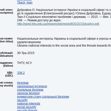
Tkach, Ivan
ний опис:
Дубровіна О. Національні інтереси України в соціальній сфері та 
escription)
до їх задоволення [Електронний ресурс] / Олена Дубровіна, Едуард
Ткач // Соціально-економічні проблеми і держава. — 2015. — Вип. 1
246. — Режим доступу до журн.:
http://sepd.tntu.edu.ua/images/stories/pdf/2015/15doadyz.pdf.
нші назви:
Национальные интересы Украины в социальной сфере и угрозы на
ther titles)
удовлетворению
Ukraine national interests in the social area and the threats towards 
ублікації:
30-Тра-2015
ublication)
Видавник:
ТНТУ, АСУ
(Editor)
УДК:
338.2
(UDC)
ві слова:
безпека
Key words)
національні інтереси
соціальна безпека
загрози безпеці
індикатори стану соціальної безпеки
security
national interests
social security
security threats