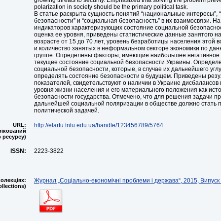
growing threats to security. Emphasized that solving the problem preve
polarization in society should be the primary political task.
В статье раскрыта сущность понятий “национальные интересы”, “
безопасности” и “социальная безопасность” в их взаимосвязи. Н
индикаторов характеризующих состояние социальной безопасно
оценка ее уровня, приведены статистические данные занятого н
возрасте от 15 до 70 лет, уровень безработицы населения этой 
и количество занятых в неформальном секторе экономики по дан
группе. Определены факторы, имеющие наибольшее негативное 
текущее состояние социальной безопасности Украины. Определ
социальной безопасности, которые, в случае их дальнейшего угл
определять состояние безопасности в будущем. Приведены рез
показателей, свидетельствуют о наличии в Украине дисбалансов 
уровня жизни населения и его материального положения как исто
безопасности государства. Отмечено, что для решения задачи п
дальнейшей социальной поляризации в обществе должно стать 
политической задачей.
URL:
http://elartu.tntu.edu.ua/handle/123456789/5764
фікований
 ресурсу)
ISSN:
2223-3822
олекціях:
Журнал „Соціально-економічні проблеми і держава“, 2015, Випуск 
ollections)