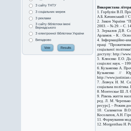
З сайту ТНТУ
Використана літера
1. Горбулін В.П. Прі
З соціальних мереж
А.Б. Качинський // С
З реклами
2. Закон України “
З сайту бібліотеки імені
2003. – № 29. – С. 1
Вернадського
3. Зеркалов Д.В. С
З електронної бібліотеки України
Арламов. – К. : Осно
4. Інформаційно-ан
Випадково
праці “Прожиткови
соціальної політик
доступу: http://www.l
5. Клюєнко Е.О. Ді
соціолог. наук. – 199
6. Кузьменко А. Про
Кузьменко // Ю
http://www.justinian
7. Левчук Н. М. Со
соціальна політика.
8. Монтескье Ш. Л. 
9. Рівень життя нас
ред. Л. М. Черенько
ресурс]. – Режим дос
10. Саламатов В.О
Косолапов, А.Н. Гiрн
11. Формування моде
12. Morgenthau H. Po