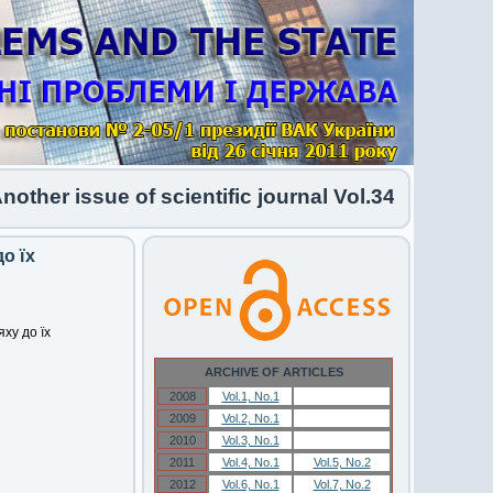
r issue of scientific journal Vol.34 No.1 2026 ha
о їх
ху до їх
ARCHIVE OF ARTICLES
2008
Vol.1, No.1
Vol.1, No.1
2009
Vol.2, No.1
Vol.2, No.1
2010
Vol.3, No.1
Vol.3, No.1
2011
Vol.4, No.1
Vol.5, No.2
2012
Vol.6, No.1
Vol.7, No.2