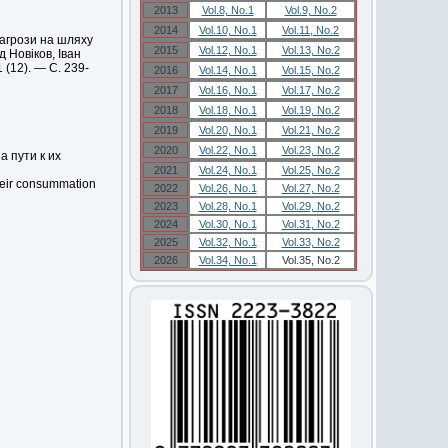
2013
Vol.8, No.1
Vol.9, No.2
2014
Vol.10, No.1
Vol.11, No.2
загрози на шляху
2015
Vol.12, No.1
Vol.13, No.2
 Новіков, Іван
 (12). — С. 239-
2016
Vol.14, No.1
Vol.15, No.2
2017
Vol.16, No.1
Vol.17, No.2
2018
Vol.18, No.1
Vol.19, No.2
2019
Vol.20, No.1
Vol.21, No.2
2020
Vol.22, No.1
Vol.23, No.2
 пути к их
2021
Vol.24, No.1
Vol.25, No.2
their consummation
2022
Vol.26, No.1
Vol.27, No.2
2023
Vol.28, No.1
Vol.29, No.2
2024
Vol.30, No.1
Vol.31, No.2
2025
Vol.32, No.1
Vol.33, No.2
2026
Vol.34, No.1
Vol.35, No.2