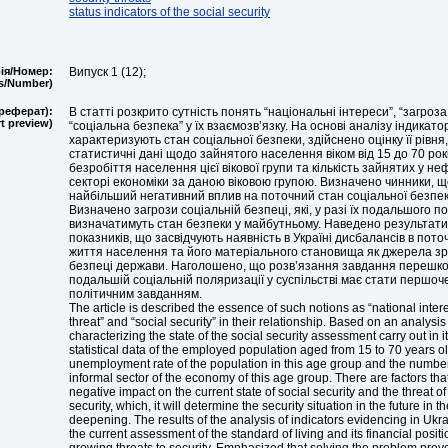
status indicators of the social security
ія/Номер:
Випуск 1 (12);
es/Number)
реферат):
В статті розкрито сутність понять “національні інтереси”, “загроза
t preview)
“соціальна безпека” у їх взаємозв’язку. На основі аналізу індикато
характеризують стан соціальної безпеки, здійснено оцінку її рівня
статистичні дані щодо зайнятого населення віком від 15 до 70 рокі
безробіття населення цієї вікової групи та кількість зайнятих у 
секторі економіки за даною віковою групою. Визначено чинники, 
найбільший негативний вплив на поточний стан соціальної безпек
Визначено загрози соціальній безпеці, які, у разі їх подальшого п
визначатимуть стан безпеки у майбутньому. Наведено результати
показників, що засвідчують наявність в Україні дисбалансів в пото
життя населення та його матеріального становища як джерела з
безпеці держави. Наголошено, що розв’язання завдання перешк
подальшій соціальній поляризації у суспільстві має стати першоч
політичним завданням.
The article is described the essence of such notions as “national intere
threat” and “social security” in their relationship. Based on an analysis
characterizing the state of the social security assessment carry out in it
statistical data of the employed population aged from 15 to 70 years ol
unemployment rate of the population in this age group and the numbe
informal sector of the economy of this age group. There are factors tha
negative impact on the current state of social security and the threat o
security, which, it will determine the security situation in the future in t
deepening. The results of the analysis of indicators evidencing in Ukr
the current assessment of the standard of living and its financial posit