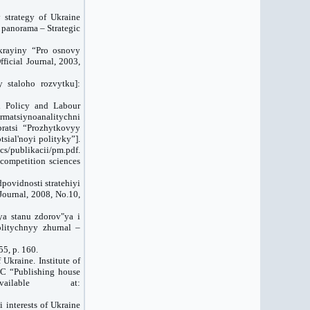
y strategy of Ukraine
a panorama – Strategic
krayiny “Pro osnovy
ficial Journal, 2003,
y staloho rozvytku]:
al Policy and Labour
rmatsiynoanalitychni
ratsi “Prozhytkovyy
ial'noyi polityky”].
docs/publikacii/pm.pdf.
 competition sciences
povidnosti stratehiyi
ournal, 2008, No.10,
iya stanu zdorov"ya i
olitychnyy zhurnal –
5, p. 160.
Ukraine. Institute of
LC “Publishing house
ilable at:
 interests of Ukraine