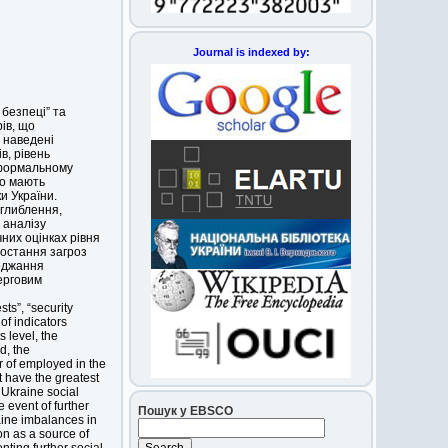
Journal is indexed by:
 безпеці” та
рів, що
, наведені
в, рівень
неформальному
що мають
и України.
оглиблення,
 аналізу
чних оцінках рівня
ростання загроз
оджання
ерговим
sts”, “security
 of indicators
s level, the
d, the
r of employed in the
t have the greatest
f Ukraine social
he event of further
Пошук у EBSCO
aine imbalances in
ion as a source of