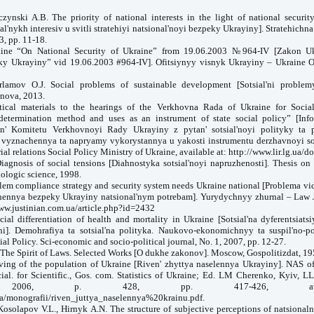
czynski A.B. The priority of national interests in the light of national securit
onal'nykh interesiv u svitli stratehiyi natsional'noyi bezpeky Ukrayiny]. Stratehichn
3, pp. 11-18.
ine “On National Security of Ukraine” from 19.06.2003 №964-IV [Zakon U
ky Ukrayiny” vid 19.06.2003 #964-IV]. Ofitsiynyy visnyk Ukrayiny – Ukraine Of
rlamov O.J. Social problems of sustainable development [Sotsial'ni problem
nova, 2013.
ytical materials to the hearings of the Verkhovna Rada of Ukraine for Soci
 determination method and uses as an instrument of state social policy” [Info
an' Komitetu Verkhovnoyi Rady Ukrayiny z pytan' sotsial'noyi polityky ta p
yznachennya ta napryamy vykorystannya u yakosti instrumentu derzhavnoyi sots
ial relations Social Policy Ministry of Ukraine, available at: http://www.lir.lg.ua/
agnosis of social tensions [Diahnostyka sotsial'noyi napruzhenosti]. Thesis on
ologic science, 1998.
em compliance strategy and security system needs Ukraine national [Problema vid
hennya bezpeky Ukrayiny natsional'nym potrebam]. Yurydychnyy zhurnal – Law J
/www.justinian.com.ua/article.php?id=2432
al differentiation of health and mortality in Ukraine [Sotsial'na dyferentsiats
ni]. Demohrafiya ta sotsial'na polityka. Naukovo-ekonomichnyy ta suspil'no-p
 Policy. Sci-economic and socio-political journal, No. 1, 2007, pp. 12-27.
 The Spirit of Laws. Selected Works [O dukhe zakonov]. Moscow, Gospolitizdat, 195
iving of the population of Ukraine [Riven' zhyttya naselennya Ukrayiny]. NAS of 
al. for Scientific., Gos. com. Statistics of Ukraine; Ed. LM Cherenko, Kyiv, L
nt”, 2006, p. 428, pp. 417-426, ava
ua/monografii/riven_juttya_naselennya%20krainu.pdf.
Kosolapov V.L., Hirnyk A.N. The structure of subjective perceptions of natsionalni