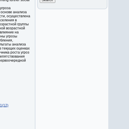
nting further social
угроза
а основе анализа
сти, осуществлена
аселения в
возрастной группы
ной возрастной
влияние на
ены угрозы
убления,
ультаты анализа
в текущих оценках
чника роста угроз
репятствования
первоочередной
1(12)