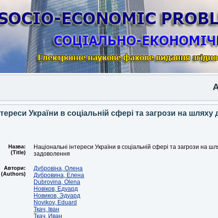
Anothe
тереси України в соціальній сфері та загрози на шляху д
Назва:
Національні інтереси України в соціальній сфері та загрози на шля
(Title)
задоволення
Автори:
Дубровіна, Олена
(Authors)
Дубровина, Елена
Dubrovina, Olena
Новіков, Едуард
Новиков, Эдуард
Novikov, Eduard
Ткач, Іван
Ткач, Иван