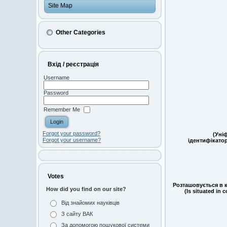
Site Map
Other Categories
Вхід / реєстрація
Username
Password
Remember Me
Forgot your password?
(Уні
Forgot your username?
ідентифікатор
Votes
Розташовується в к
How did you find on our site?
(Is situated in c
Від знайомих науківців
З сайту ВАК
За допомогою пошукової системи