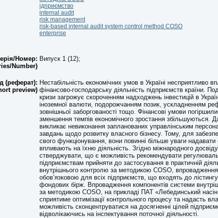
ідприємство
internal audit
risk management
risk-based internal audit system control method COSO
enterprise
ерія/Номер:
Випуск 1 (12);
ries/Number)
д (реферат):
Нестабільність економічних умов в Україні несприятливо в
hort preview)
фінансово-господарську діяльність підприємств країни. По
кризи загрожує скороченням надходжень інвестицій в Украї
іноземної валюти, подорожчанням позик, ускладненням ре
зовнішньої заборгованості тощо. Фінансові умови погіршили
зменшення темпів економічного зростання збільшуються. Д
викликає невиконання запланованих управлінським персон
завдань щодо розвитку власного бізнесу. Тому, для забезп
свого функціонування, вони повинні більше уваги надавати оц
впливають на їхню діяльність. Згідно міжнародного досвід
стверджувати, що є можливість рекомендувати регулюваль
підприємствам прийняти до застосування в практичній діял
внутрішнього контролю за методикою COSO, впровадження 
обов’язковою для всіх підприємств, що входять до лістинг
фондових бірж. Впровадження компонентів системи внутрі
за методикою COSO, на прикладі ПАТ «Лебединський насін
сприятиме оптимізації контрольного процесу та надасть вл
можливість сконцентруватися на досягненні цілей підприєм
відволікаючись на інспектування поточної діяльності.