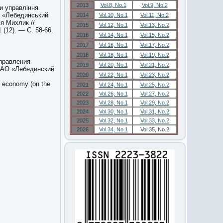
2013
Vol.8, No.1
Vol.9, No.2
и управління
Т «Лебединський
2014
Vol.10, No.1
Vol.11, No.2
ія Михлик //
2015
Vol.12, No.1
Vol.13, No.2
(12). — С. 58-66.
2016
Vol.14, No.1
Vol.15, No.2
2017
Vol.16, No.1
Vol.17, No.2
2018
Vol.18, No.1
Vol.19, No.2
правления
2019
Vol.20, No.1
Vol.21, No.2
 ПАО «Лебединский
2020
Vol.22, No.1
Vol.23, No.2
le economy (on the
2021
Vol.24, No.1
Vol.25, No.2
2022
Vol.26, No.1
Vol.27, No.2
2023
Vol.28, No.1
Vol.29, No.2
2024
Vol.30, No.1
Vol.31, No.2
2025
Vol.32, No.1
Vol.33, No.2
2026
Vol.34, No.1
Vol.35, No.2