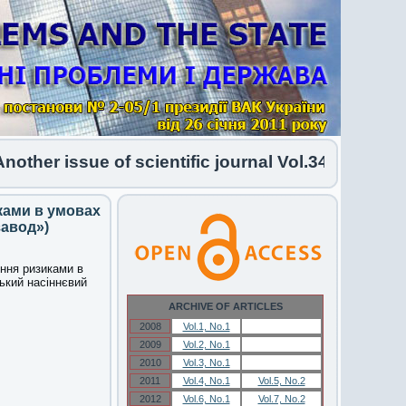
r issue of scientific journal Vol.34 No.1 2026 h
ками в умовах
завод»)
іння ризиками в
ький насіннєвий
ARCHIVE OF ARTICLES
2008
Vol.1, No.1
Vol.1, No.1
2009
Vol.2, No.1
Vol.2, No.1
2010
Vol.3, No.1
Vol.3, No.1
2011
Vol.4, No.1
Vol.5, No.2
2012
Vol.6, No.1
Vol.7, No.2