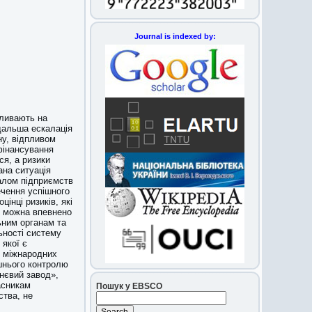
Journal is indexed by:
пливають на
дальша ескалація
ну, відпливом
фінансування
ся, а ризики
ана ситуація
алом підприємств
ечення успішного
інці ризиків, які
у можна впевнено
ним органам та
ьності систему
якої є
у міжнародних
шнього контролю
нєвий завод»,
асникам
Пошук у EBSCO
ства, не