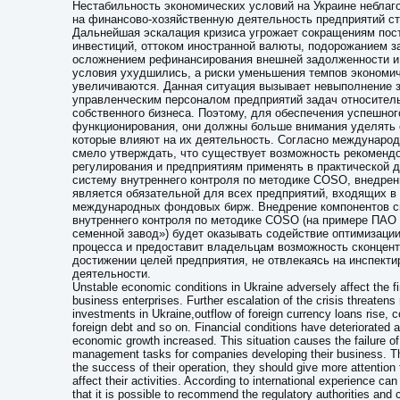
Нестабильность экономических условий на Украине неблаг
на финансово-хозяйственную деятельность предприятий с
Дальнейшая эскалация кризиса угрожает сокращениям пос
инвестиций, оттоком иностранной валюты, подорожанием з
осложнением рефинансирования внешней задолженности и 
условия ухудшились, а риски уменьшения темпов экономич
увеличиваются. Данная ситуация вызывает невыполнение 
управленческим персоналом предприятий задач относител
собственного бизнеса. Поэтому, для обеспечения успешног
функционирования, они должны больше внимания уделять 
которые влияют на их деятельность. Согласно междунаро
смело утверждать, что существует возможность рекоменд
регулирования и предприятиям применять в практической 
систему внутреннего контроля по методике COSO, внедрен
является обязательной для всех предприятий, входящих в
международных фондовых бирж. Внедрение компонентов 
внутреннего контроля по методике COSO (на примере ПАО
семенной завод») будет оказывать содействие оптимизации
процесса и предоставит владельцам возможность сконцент
достижении целей предприятия, не отвлекаясь на инспект
деятельности.
Unstable economic conditions in Ukraine adversely affect the f
business enterprises. Further escalation of the crisis threatens 
investments in Ukraine,outflow of foreign currency loans rise, 
foreign debt and so on. Financial conditions have deteriorated a
economic growth increased. This situation causes the failure o
management tasks for companies developing their business. Th
the success of their operation, they should give more attention t
affect their activities. According to international experience ca
that it is possible to recommend the regulatory authorities an