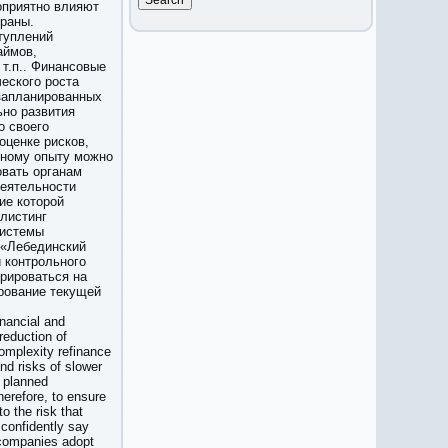
оприятно влияют
траны.
туплений
аймов,
т.п.. Финансовые
еского роста
запланированных
ьно развития
о своего
оценке рисков,
дному опыту можно
овать органам
деятельности
ие которой
 листинг
системы
 «Лебединский
 контрольного
рироваться на
ирование текущей
inancial and
reduction of
complexity refinance
nd risks of slower
f planned
erefore, to ensure
o the risk that
n confidently say
d companies adopt