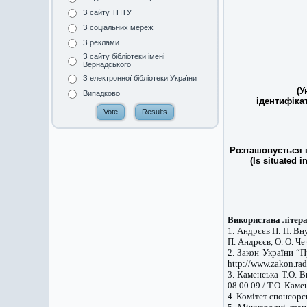
З сайту ТНТУ
З соціальних мереж
З реклами
З сайту бібліотеки імені
Вернадського
З електронної бібліотеки України
(У
Випадково
ідентифіка
Розташовується в
(Is situated i
Використана літера
1. Андрєєв П. П. Вн
П. Андрєєв, О. О. Чеч
2. Закон України “П
http://www.zakon.rad
3. Каменська Т.О. В
08.00.09 / Т.О. Камен
4. Комітет спонсорс