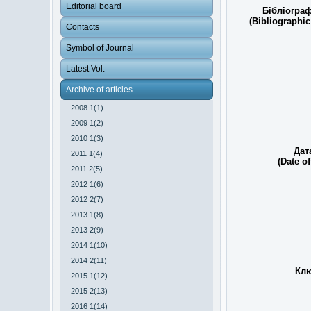
Editorial board
Бібліограф
(Bibliographic
Contacts
Symbol of Journal
Latest Vol.
Archive of articles
2008 1(1)
2009 1(2)
2010 1(3)
Дат
2011 1(4)
(Date of
2011 2(5)
2012 1(6)
2012 2(7)
2013 1(8)
2013 2(9)
2014 1(10)
2014 2(11)
Клю
2015 1(12)
2015 2(13)
2016 1(14)