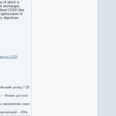
n of which is
ock exchanges.
method COSO (the
optimization of
ss objectives
ипуск 1(12)
йський досвід // [П.
]. – Режим доступу :
ра економічних наук:
організацій – 2004.