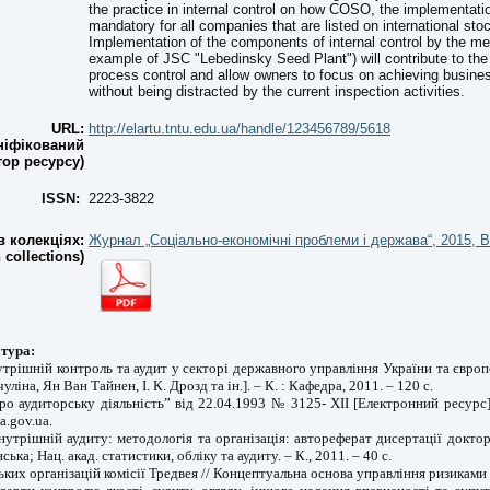
the practice in internal control on how COSO, the implementatio
mandatory for all companies that are listed on international st
Implementation of the components of internal control by the 
example of JSC "Lebedinsky Seed Plant") will contribute to the 
process control and allow owners to focus on achieving busine
without being distracted by the current inspection activities.
URL:
http://elartu.tntu.edu.ua/handle/123456789/5618
ніфікований
тор ресурсу)
ISSN:
2223-3822
 колекціях:
Журнал „Соціально-економічні проблеми і держава“, 2015, В
n collections)
тура:
утрішній контроль та аудит у секторі державного управління України та європе
уліна, Ян Ван Тайнен, І. К. Дрозд та ін.]. – К. : Кафедра, 2011. – 120 с.
ро аудиторську діяльність” від 22.04.1993 № 3125- ХІІ [Електронний ресурс
a.gov.ua.
нутрішній аудиту: методологія та організація: автореферат дисертації докто
ська; Нац. акад. статистики, обліку та аудиту. – К., 2011. – 40 с.
ьких організацій комісії Тредвея // Концептуальна основа управління ризиками 