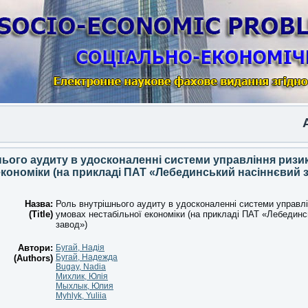
Anothe
ього аудиту в удосконаленні системи управління ризи
економіки (на прикладі ПАТ «Лебединський насіннєвий 
Назва:
Роль внутрішнього аудиту в удосконаленні системи управл
(Title)
умовах нестабільної економіки (на прикладі ПАТ «Лебединс
завод»)
Автори:
Бугай, Надія
Бугай, Надежда
(Authors)
Bugay, Nadia
Михлик, Юлія
Мыхлык, Юлия
Myhlyk, Yuliia