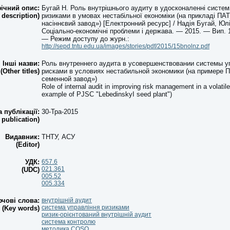
ічний опис:
Бугай Н. Роль внутрішнього аудиту в удосконаленні систем
 description)
ризиками в умовах нестабільної економіки (на прикладі ПА
насіннєвий завод») [Електронний ресурс] / Надія Бугай, Юл
Соціально-економічні проблеми і держава. — 2015. — Вип. 1 
— Режим доступу до журн.:
http://sepd.tntu.edu.ua/images/stories/pdf/2015/15bnolnz.pdf
Інші назви:
Роль внутреннего аудита в усовершенствовании системы у
(Other titles)
рисками в условиях нестабильной экономики (на примере
семенной завод»)
Role of internal audit in improving risk management in a volati
example of PJSC "LebedinskyI seed plant")
а публікації:
30-Тра-2015
 publication)
Видавник:
ТНТУ, АСУ
(Editor)
УДК:
657.6
021.361
(UDC)
005.52
005.334
чові слова:
внутрішній аудит
система управління ризиками
(Key words)
ризик-орієнтований внутрішній аудит
система контролю
методика COSO