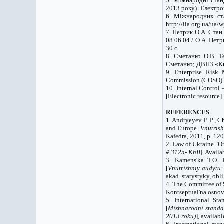
5. Міжнародні стан
2013 року) [Електро
6. Міжнародних ст
http://iia.org.ua/ua
7. Петрик О.А. Стан 
08.06.04 / О.А. Пет
30 с.
8. Сметанко О.В. Т
Сметанко; ДВНЗ «Киї
9.
Enterprise
Risk M
Commission (COSO) [E
10. Internal Contro
[Electronic resource]
REFERENCES
1. Andryeyev P. P., C
and
Europe
[
Vnutrish
Kafedra, 2011, p. 120
2. Law of Ukraine "O
# 3125- KhII
]. Avail
3. Kamens'ka T.O. 
[
Vnutrishniy audytu:
akad. statystyky, obl
4. The Committee of
Kontseptual'na osnov
5. International St
[
Mizhnarodni standar
2013 roku)
], availab