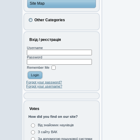
Site Map
Other Categories
Вхід / реєстрація
Username
Password
Remember Me
Forgot your password?
Forgot your username?
Votes
How did you find on our site?
Від знайомих науківців
З сайту ВАК
За допомогою пошукової системи