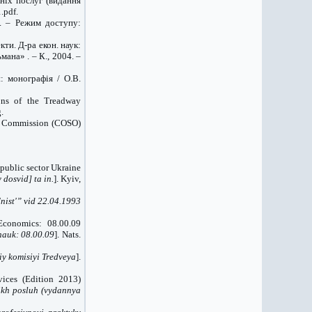
ніх послуг (видання
.pdf.
. – Режим доступу:
кти. Д-ра екон. наук:
ана» . – К., 2004. –
: монографія / О.В.
ns of the Treadway
.
ay Commission (COSO)
 public sector
Ukraine
dosvid] ta in.
]. Kyiv,
nist'” vid 22.04.1993
Economics: 08.00.09
nauk: 08.00.09
]. Nats.
iy komisiyi Tredveya
].
vices (Edition 2013)
ikh posluh (vydannya