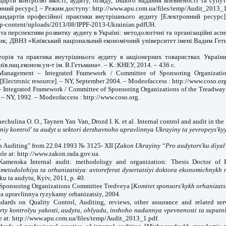
дарти контролю якості, аудиту, огляду, іншого надання впевненості та супут
нний ресурс]. – Режим доступу: http://www.apu.com.ua/files/temp/Audit_2013_1
андартів професійної практики внутрішнього аудиту [Електронний ресурс]
/wp-content/uploads/2013/08/IPPF-2013-Ukrainian.pdfUH.
та перспективи розвитку аудиту в Україні: методологічні та організаційні аспе
рик; ДВНЗ «Київський національний економічний університет імені Вадим Гетьм
еорія та практика внутрішнього аудиту в акціонерних товариствах України
в.нац.економ.ун-т ім. В.Гетьмана». – К.:КНЕУ, 2014. – 436 с.
anagement – Integrated Framework / Committee of Sponsoring Organizatio
lectronic resource]. – NY, September 2004. – Modeofaccess : http://www.coso.org
l – Integrated Framework / Committee of Sponsoring Organizations of the Treadw
. – NY, 1992. – Modeofaccess : http://www.coso.org.
hechulina O. O., Taynen Yan Van, Drozd I. K. et al. Internal control and audit in the
niy kontrol' ta audyt u sektori derzhavnoho upravlinnya Ukrayiny ta yevropeys'kyy 
.
n Auditing" from 22.04.1993 № 3125- XII [
Zakon Ukrayiny “Pro audytors'ku diyal'
able at: http://www.zakon.rada.gov.ua.
Kamenska Internal audit: methodology and organization: Thesis Doctor of 
 metodolohiya ta orhanizatsiya: avtoreferat dysertatsiyi doktora ekonomichnykh 
iku ta audytu, Kyiv, 2011, p. 40.
 Sponsoring Organizations Committee Tredveya [
Komitet sponsors'kykh orhanizats
a upravlinnya ryzykamy orhanizatsiy, 2004.
andards on Quality Control, Auditing, reviews, other assurance and related ser
ty kontrolyu yakosti, audytu, ohlyadu, inshoho nadannya vpevnenosti ta suputn
le at: http://www.apu.com.ua/files/temp/Audit_2013_1.pdf.