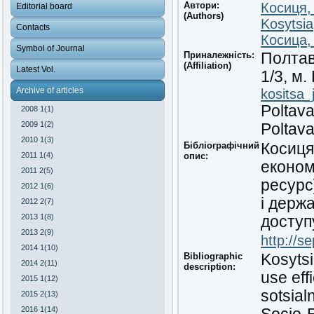
Автори:
Косиця,
Editorial board
(Authors)
Kosytsia
Contacts
Косица,
Symbol of Journal
Приналежність:
Полтав
(Affiliation)
Latest Vol.
1/3,
м
.
Archive of articles
kositsa_
Poltava
2008 1(1)
2009 1(2)
Poltava
2010 1(3)
Бібліографічний
Косиця
2011 1(4)
опис:
економ
2011 2(5)
ресурс
2012 1(6)
і держ
2012 2(7)
2013 1(8)
доступ
2013 2(9)
http://s
2014 1(10)
Bibliographic
Kosytsi
2014 2(11)
description:
use eff
2015 1(12)
sotsial
2015 2(13)
2016 1(14)