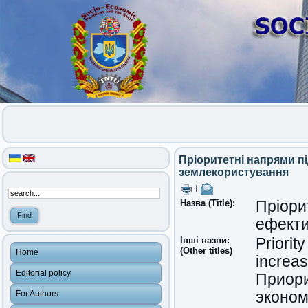
Пріоритетні напрями п
землекористування
|
Назва (Title):
Пріори
ефекти
Інші назви:
Priorit
(Other titles)
Home
increas
Editorial policy
Приори
For Authors
эконом