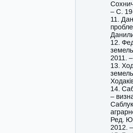
Сохнич,
– С. 19
11. Да
пробле
Данилиш
12. Фе
земель
2011. –
13. Хо
земель
Ходаків
14. Са
– визн
Саблук,
аграрно
Ред. Ю.
2012. –