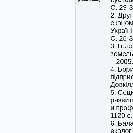
С. 29-3
2. Дру
економ
Україні
С. 25-3
3. Гол
земель
– 2005.
4. Бор
підпри
Довкілл
5. Соц
развит
и проф.
1120 с.
6. Бал
еколог