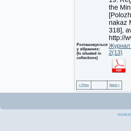
the Min
[Polozh
nakaz M
318], av
http:/
Розташовується
Журнал 
у зібраннях:
2(13)
(Is situated in
collections)
< Prev
Next >
Joomla te