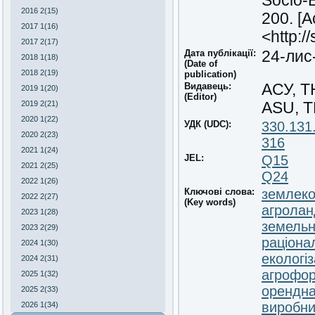
Socio-E
2016 2(15)
200. [A
2017 1(16)
<http:/
2017 2(17)
Дата публікації:
24-лис
2018 1(18)
(Date of
2018 2(19)
publication)
Видавець:
АСУ, 
2019 1(20)
(Editor)
2019 2(21)
ASU, 
2020 1(22)
УДК (UDC):
330.131
2020 2(23)
316
2021 1(24)
JEL:
Q15
2021 2(25)
Q24
2022 1(26)
Ключові слова:
землеко
2022 2(27)
(Key words)
агрола
2023 1(28)
земельн
2023 2(29)
раціонал
2024 1(30)
екологіз
2024 2(31)
агрофо
2025 1(32)
орендна
2025 2(33)
виробни
2026 1(34)