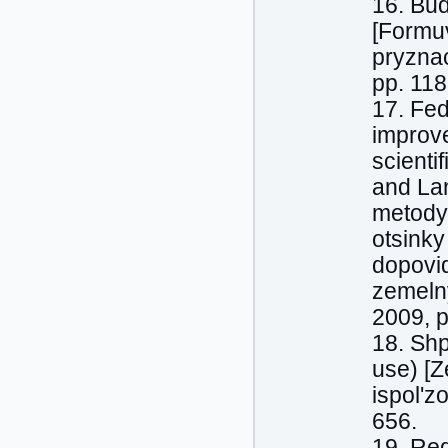
16. Bud
[Formu
pryzna
pp. 118
17. Fe
improve
scienti
and Lan
metody
otsink
dopovid
zemelny
2009, p
18. Shp
use) [Z
ispol'
656.
19. Reg