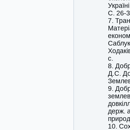
Україні
С. 26-3
7. Тра
Матері
економі
Саблук
Ходаків
с.
8. Доб
Д.С. Д
Землев
9. Доб
землев
довкілл
держ. а
природ
10. Со