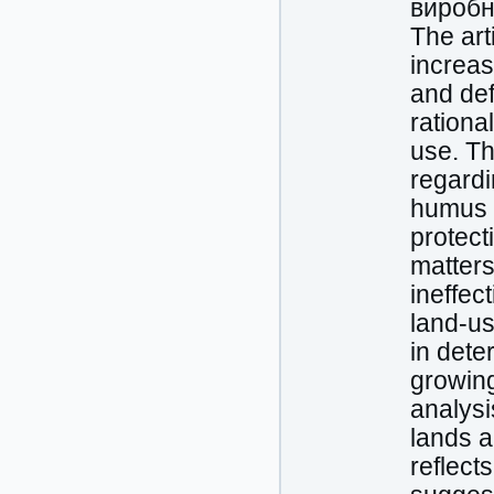
виробн
The art
increas
and def
rationa
use. Th
regardi
humus l
protect
matters
ineffec
land-us
in dete
growing
analysi
lands a
reflect