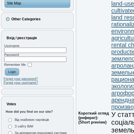
land-use
Site Map
cultivat
land res
Other Categories
rationali
environm
agricultu
Вхід / реєстрація
rental c
Username
producti
Password
землеп
агрола
Remember Me
земель
рацион
Forgot your password?
Forgot your username?
экологи
агрофо
арендна
Votes
произво
How did you find on our site?
Короткий огляд
У стат
(реферат):
Від знайомих науківців
соціал
(Short preview)
З сайту ВАК
земель
За допомогою пошукової системи