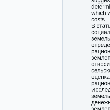
suggest
determi
which w
costs.
В стат
социал
земель
опреде
рацион
землеп
относи
сельск
оценка
рацион
Исслед
земель
денежн
землеп