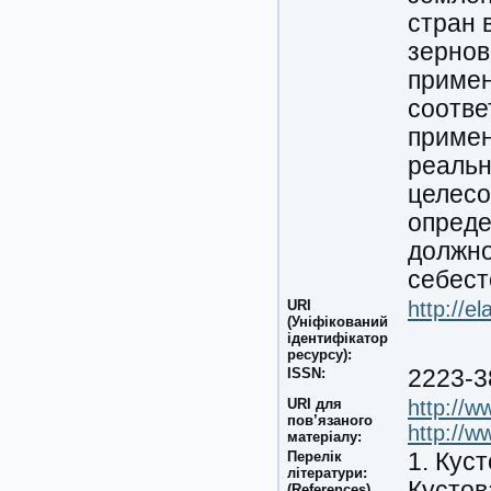
стран 
зернов
примен
соотве
примен
реальн
целесо
опреде
должно
себест
URI
http://e
(Уніфікований
ідентифікатор
ресурсу):
ISSN:
2223-3
URI для
http://
пов’язаного
http://
матеріалу:
Перелік
1. Кус
літератури:
Кустова
(References)