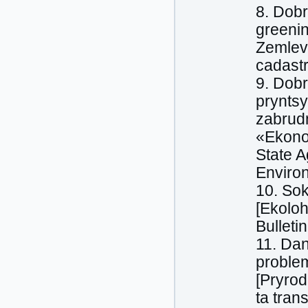
8. Dobr
greenin
Zemlev
cadastr
9. Dobr
prynts
zabrudn
«Ekonom
State A
Environ
10. Sok
[Ekoloh
Bulleti
11. Dan
problem
[Pryrod
ta tran