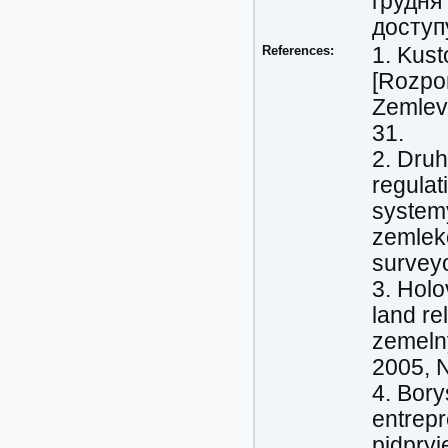
грудня
доступ
References:
1. Kust
[Rozpo
Zemlevp
31.
2. Druh
regulat
system
zemleko
surveyo
3. Holo
land re
zemelny
2005, N
4. Bory
entrep
pidpryi