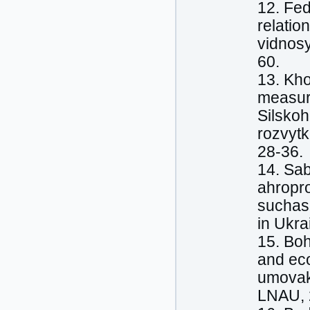
12. Fe
relatio
vidnos
60.
13. Kho
measur
Silsko
rozvyt
28-36.
14. Sab
ahropr
suchasn
in Ukra
15. Boh
and ec
umovakh
LNAU, 