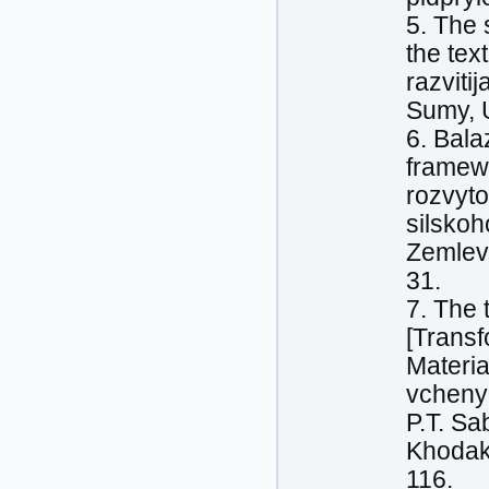
5. The 
the tex
razvitij
Sumy, U
6. Bala
framewo
rozvyto
silskoh
Zemlevp
31.
7. The 
[Trans
Materia
vchenyk
P.T. Sa
Khodaki
116.