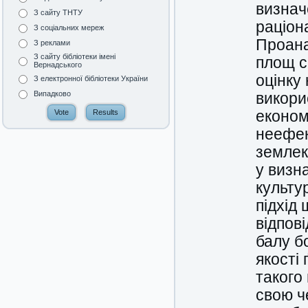
визнач
З сайту ТНТУ
раціон
З соціальних мереж
Проана
З реклами
З сайту бібліотеки імені
площ с
Вернадського
оцінку
З електронної бібліотеки України
Випадково
викори
економ
неефек
землек
у визн
культу
підхід
відпов
балу б
якості
такого
свою ч