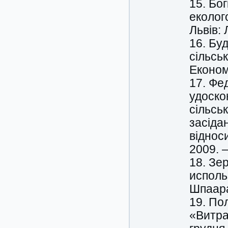
15. Бо
еколог
Львів: 
16. Бу
сільсь
Економ
17. Фе
удоско
сільсь
засіда
віднос
2009. –
18. Зе
использ
Шпаара
19. По
«Витра