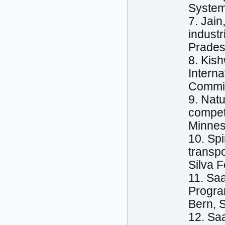
System
7. Jain
industr
Prades
8. Kish
Interna
Commis
9. Nat
competi
Minnes
10. Spi
transpo
Silva F
11. Saa
Progra
Bern, S
12. Saa