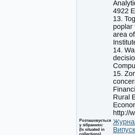
Analyt
4922 E
13. Tog
poplar 
area o
Instit
14. Wan
decisio
Comput
15. Zor
concern
Financi
Rural E
Econom
http://
Розташовується
Журнал
у зібраннях:
Випуск
(Is situated in
collections)