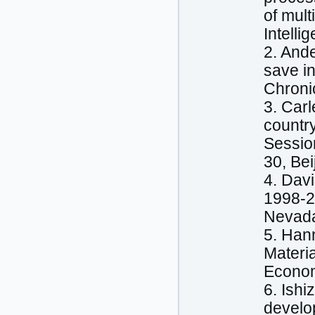
of mult
Intelli
2. Ande
save in
Chronic
3. Carl
country
Sessio
30, Bei
4. Davi
1998-2
Nevada
5. Han
Materia
Econom
6. Ishi
develop