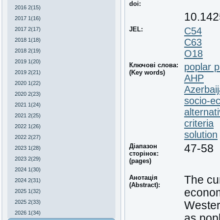
doi:
2016 2(15)
10.142
2017 1(16)
JEL:
C54
2017 2(17)
2018 1(18)
C63
2018 2(19)
O18
2019 1(20)
Ключові слова:
poplar p
(Key words)
2019 2(21)
AHP
2020 1(22)
Azerbai
2020 2(23)
socio-e
2021 1(24)
alternat
2021 2(25)
criteria
2022 1(26)
solution
2022 2(27)
Діапазон
47-58
2023 1(28)
сторінок:
2023 2(29)
(pages)
2024 1(30)
Анотація
The cur
2024 2(31)
(Abstract):
econom
2025 1(32)
2025 2(33)
Western
2026 1(34)
as popl