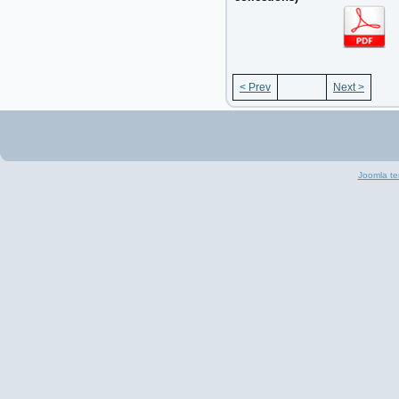
< Prev
Next >
Joomla te