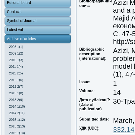
Бібліографічний
Azizi 
Editorial board
опис:
and a 
Contacts
Majid 
Symbol of Journal
економ
Latest Vol.
С. 47-
Archive of articles
http:/
2008 1(1)
Bibliographic
Azizi,
2009 1(2)
description
proble
(International):
2010 1(3)
model 
2011 1(4)
(1), 4
2011 2(5)
2012 1(6)
Issue:
1
2012 2(7)
Volume:
14
2013 1(8)
Дата публікації:
30-Тра
2013 2(9)
(Date of
2014 1(10)
publication)
2014 2(11)
Submitted date:
March,
2015 1(12)
2015 2(13)
УДК (UDC):
332.14
2016 1(14)