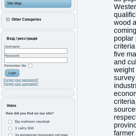
Site Map
Wester
qualifi
Other Categories
wood a
coming
poplar 
Вхід / реєстрація
criteri
Username
five ma
Password
and cul
Remember Me
weight 
survey
Forgot your password?
industr
Forgot your username?
econom
criteri
Votes
sources
How did you find on our site?
respect
Від знайомих науківців
provinc
З сайту ВАК
farmer
За допомогою пошукової системи