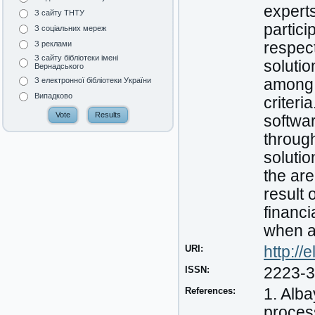
experts
З сайту ТНТУ
partici
З соціальних мереж
respect
З реклами
З сайту бібліотеки імені
soluti
Вернадського
among 
З електронної бібліотеки України
Випадково
criteri
softwar
through
solutio
the ar
result 
financi
when af
URI:
http:/
ISSN:
2223-
References:
1. Alba
proces