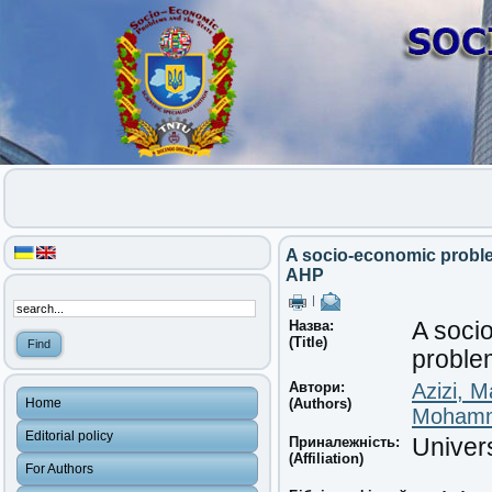
A socio-economic proble
AHP
|
Назва:
A soci
(Title)
proble
Автори:
Azizi, M
Home
(Authors)
Mohamm
Editorial policy
Приналежність:
Univers
(Affiliation)
For Authors