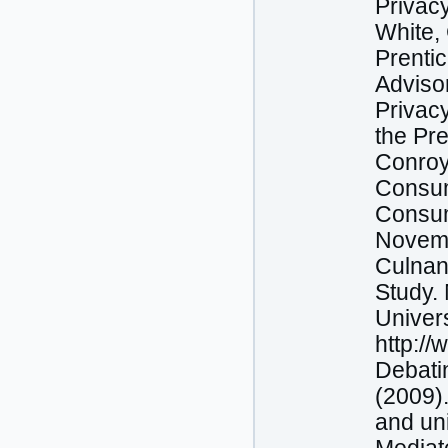
Privac
White,
Prentic
Adviso
Privacy
the Pre
Conroy,
Consum
Consume
Novemb
Culnan
Study.
Univers
http:/
Debatin
(2009)
and un