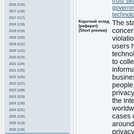
trust se
2016 2(15)
governm
2017 1(16)
technol
2017 2(17)
Короткий огляд
The sta
2018 1(18)
(реферат):
concern
(Short preview)
2018 2(19)
violati
2019 1(20)
2019 2(21)
users 
2020 1(22)
technol
2020 2(23)
to coll
2021 1(24)
inform
2021 2(25)
busine
2022 1(26)
people,
2022 2(27)
2023 1(28)
privac
2023 2(29)
the Int
2024 1(30)
worldw
2024 2(31)
cases o
2025 1(32)
around 
2025 2(33)
2026 1(34)
privac