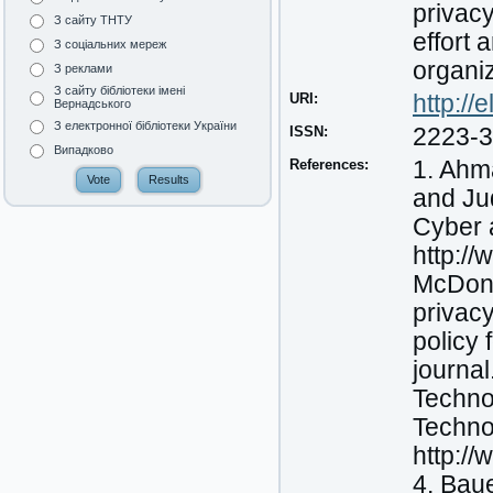
privacy
З сайту ТНТУ
effort
З соціальних мереж
organi
З реклами
З сайту бібліотеки імені
URI:
http:/
Вернадського
З електронної бібліотеки України
ISSN:
2223-
Випадково
References:
1. Ahma
and Jud
Cyber a
http:/
McDona
privacy
policy 
journal
Technol
Techno
http://
4. Baue