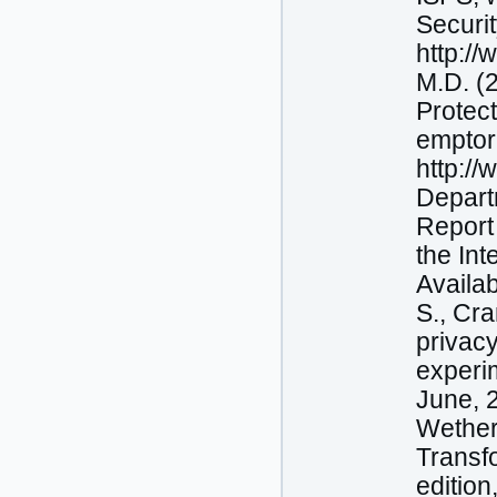
Securit
http://
M.D. (2
Protect
emptor
http:/
Depart
Report
the In
Availab
S., Cra
privac
experi
June, 2
Wether
Transfo
editio