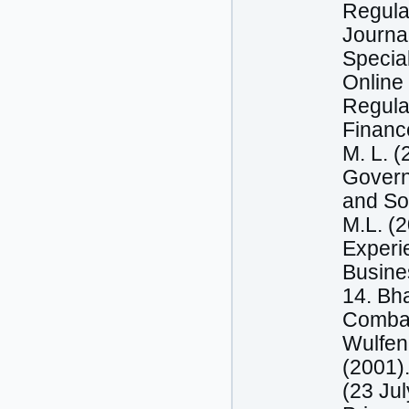
Regula
Journal
Special
Online
Regulat
Financ
M. L. 
Govern
and Soc
M.L. (
Experie
Busine
14. Bha
Combat
Wulfen
(2001)
(23 Ju