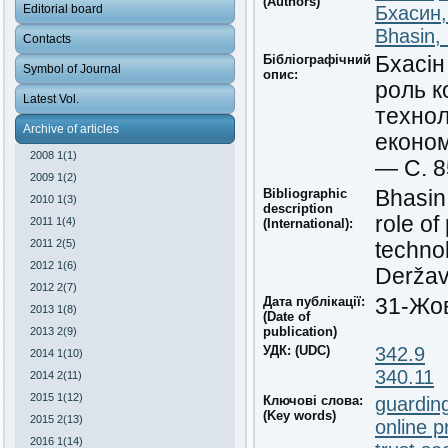
(Authors)
Editorial board
Бхасин
Bhasin,
Contacts
Бібліографічний
Бхасін
Symbol of Journal
опис:
роль к
Latest Vol.
технол
Archive of articles
економ
2008 1(1)
— С. 8
2009 1(2)
Bibliographic
Bhasin,
2010 1(3)
description
role of
2011 1(4)
(International):
2011 2(5)
technol
2012 1(6)
Deržav
2012 2(7)
Дата публікації:
31-Жо
2013 1(8)
(Date of
publication)
2013 2(9)
УДК: (UDC)
342.9
2014 1(10)
340.11
2014 2(11)
2015 1(12)
Ключові слова:
guardin
(Key words)
2015 2(13)
online p
2016 1(14)