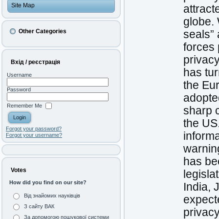
Site Map
attract
globe. 
Other Categories
seals”
forces 
privacy
Вхід / реєстрація
has tur
Username
the Eu
Password
adopted
Remember Me
sharp c
the US.
Forgot your password?
informa
Forgot your username?
warning
has be
Votes
legisla
How did you find on our site?
India, 
Від знайомих науківців
expecte
З сайту ВАК
privacy
За допомогою пошукової системи