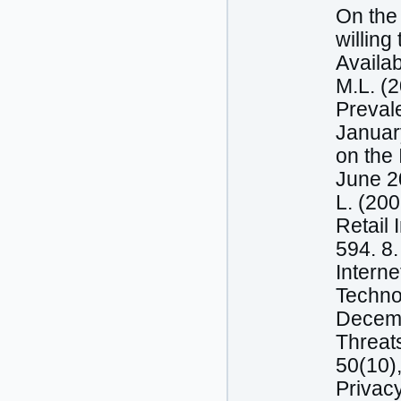
On the
willin
Availab
M.L. (
Preval
Januar
on the 
June 20
L. (200
Retail 
594. 8.
Intern
Techno
Decembe
Threat
50(10),
Privacy