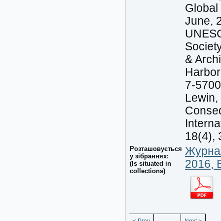
Global 
June, 2
UNESCO
Society
& Arch
Harbor
7-5700.
Lewin,
Conseq
Intern
18(4),
Розташовується
Журнал
у зібраннях:
2016, 
(Is situated in
collections)