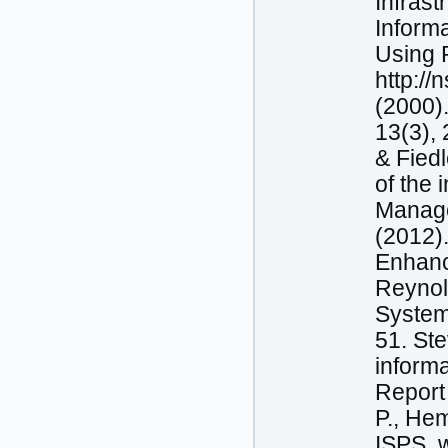
Infrast
Informa
Using P
http://
(2000)
13(3), 
& Fiedl
of the 
Managem
(2012)
Enhanc
Reynol
System
51. Ste
informa
Report 
P., Hem
ISPS, w