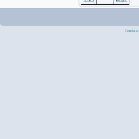
< Prev
Next >
Joomla te