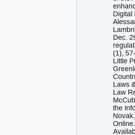
enhanci
Digital
Alessan
Lambrin
Dec. 29
regula
(1), 57
Little 
Greenl
Countr
Laws &
Law Re
McCubb
the Inf
Novak, 
Online
Availab