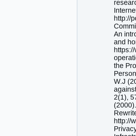
researc
Interne
http://
Commis
An intr
and ho
https:/
operat
the Pro
Persona
W.J (20
against
2(1), 5
(2000)
Rewrite
http:/
Privac