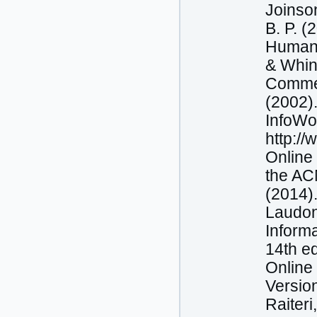
Joinson
B. P. (
Human–
& Whins
Commer
(2002)
InfoWor
http://
Online
the AC
(2014)
Laudon
Informa
14th ed
Online
Version
Raiteri