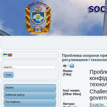
Проблема охорони прив
регулювання і техноло
|
Назва:
Пробле
(Title)
конфід
технол
Home
Інші назви:
Challen
(Other titles)
Editorial policy
govern
For Authors
Автори:
Бхасін,