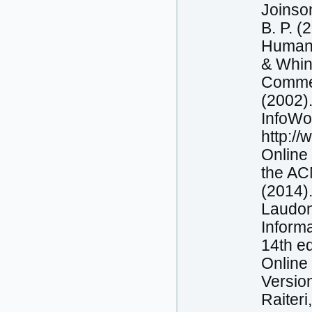
Joinson
B. P. (
Human–
& Whins
Commer
(2002)
InfoWor
http://
Online
the AC
(2014)
Laudon
Informa
14th ed
Online
Version
Raiteri