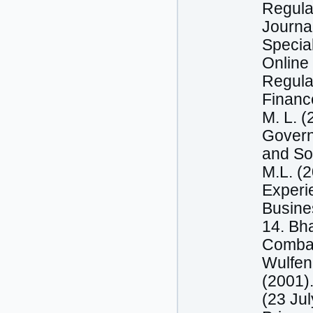
Regula
Journal
Special
Online
Regulat
Financ
M. L. 
Govern
and Soc
M.L. (
Experie
Busine
14. Bha
Combat
Wulfen
(2001)
(23 Ju