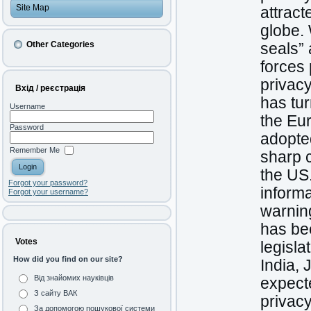
Site Map
attract
globe. 
Other Categories
seals”
forces 
privacy
Вхід / реєстрація
has tur
Username
the Eu
Password
adopted
Remember Me
sharp c
the US.
Forgot your password?
informa
Forgot your username?
warning
has be
Votes
legisla
How did you find on our site?
India, 
Від знайомих науківців
expecte
З сайту ВАК
privacy
За допомогою пошукової системи