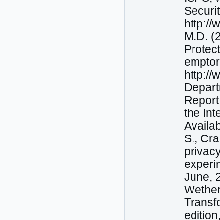
Securit
http://
M.D. (2
Protect
emptor
http:/
Depart
Report
the In
Availab
S., Cra
privac
experi
June, 2
Wether
Transfo
editio