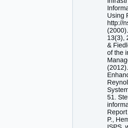
Infrast
Informa
Using P
http://
(2000)
13(3), 
& Fiedl
of the 
Managem
(2012)
Enhanc
Reynol
System
51. Ste
informa
Report 
P., Hem
ISPS, w