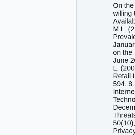
On the
willin
Availab
M.L. (
Preval
Januar
on the 
June 20
L. (200
Retail 
594. 8.
Intern
Techno
Decembe
Threat
50(10),
Privacy