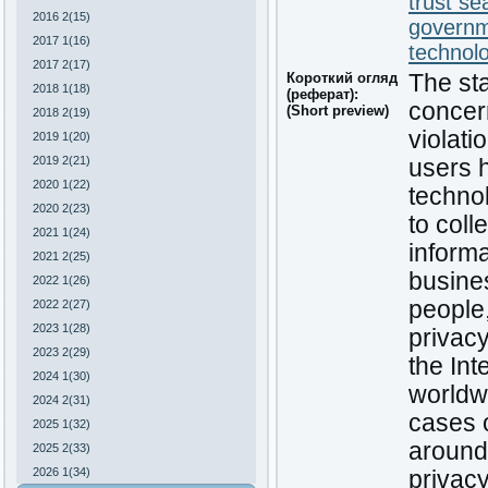
trust se
2016 2(15)
governm
2017 1(16)
technol
2017 2(17)
Короткий огляд
The sta
2018 1(18)
(реферат):
concern
(Short preview)
2018 2(19)
violati
2019 1(20)
2019 2(21)
users 
2020 1(22)
technol
2020 2(23)
to coll
2021 1(24)
inform
2021 2(25)
busine
2022 1(26)
people,
2022 2(27)
2023 1(28)
privac
2023 2(29)
the Int
2024 1(30)
worldw
2024 2(31)
cases o
2025 1(32)
around 
2025 2(33)
2026 1(34)
privac