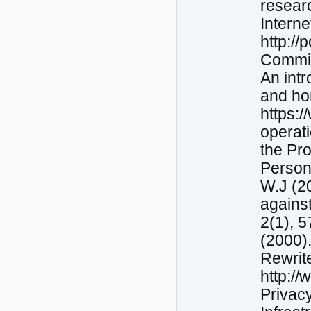
researc
Interne
http://
Commis
An intr
and ho
https:/
operat
the Pro
Persona
W.J (20
against
2(1), 5
(2000)
Rewrite
http:/
Privac