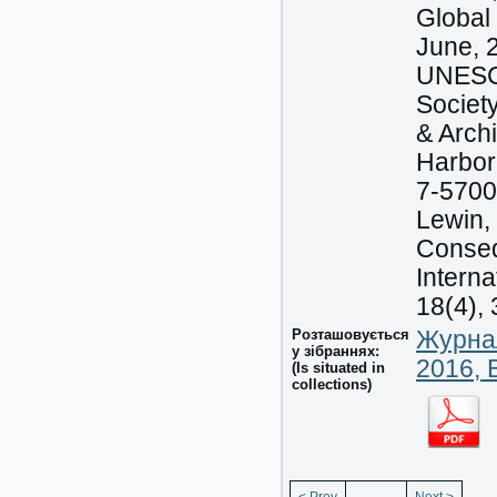
Global 
June, 2
UNESCO
Society
& Arch
Harbor
7-5700.
Lewin,
Conseq
Intern
18(4),
Розташовується
Журнал
у зібраннях:
2016, 
(Is situated in
collections)