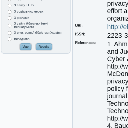
privacy
З сайту ТНТУ
effort
З соціальних мереж
organi
З реклами
З сайту бібліотеки імені
URI:
http:/
Вернадського
З електронної бібліотеки України
ISSN:
2223-
Випадково
References:
1. Ahma
and Jud
Cyber a
http:/
McDona
privacy
policy 
journal
Technol
Techno
http://
4. Baue