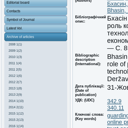
(Authors)
Editorial board
Бхасин
Bhasin,
Contacts
Бібліографічний
Бхасін
Symbol of Journal
опис:
роль к
Latest Vol.
технол
Archive of articles
економ
2008 1(1)
— С. 8
2009 1(2)
Bibliographic
Bhasin,
2010 1(3)
description
role of
2011 1(4)
(International):
2011 2(5)
technol
2012 1(6)
Deržav
2012 2(7)
Дата публікації:
31-Жо
2013 1(8)
(Date of
publication)
2013 2(9)
УДК: (UDC)
342.9
2014 1(10)
340.11
2014 2(11)
2015 1(12)
Ключові слова:
guardin
(Key words)
2015 2(13)
online p
2016 1(14)