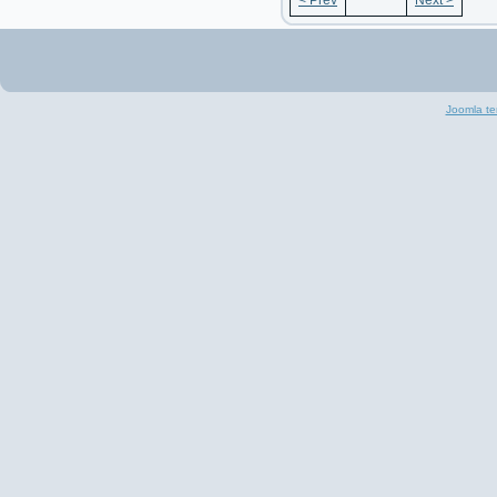
< Prev
Next >
Joomla te