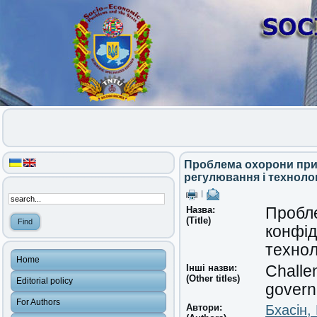
Проблема охорони прив
регулювання і техноло
|
Назва:
Пробле
(Title)
конфід
технол
Home
Інші назви:
Challen
(Other titles)
Editorial policy
govern
For Authors
Автори:
Бхасін,