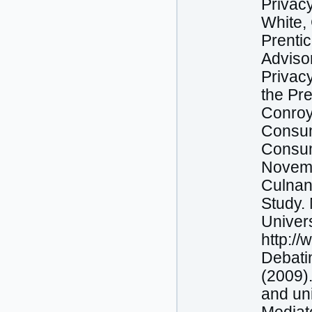
Privac
White,
Prentic
Adviso
Privacy
the Pre
Conroy,
Consum
Consume
Novemb
Culnan
Study.
Univers
http:/
Debatin
(2009)
and un