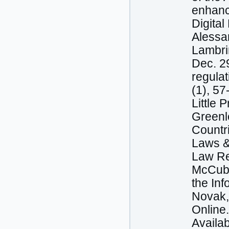
enhanci
Digital
Alessan
Lambrin
Dec. 29
regula
(1), 57
Little 
Greenl
Countr
Laws &
Law Re
McCubb
the Inf
Novak, 
Online
Availab