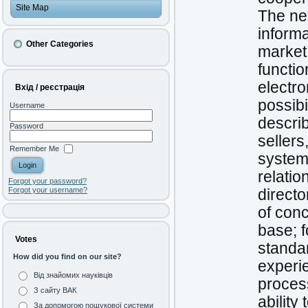
Site Map
The nee
informa
Other Categories
market
functio
electro
Вхід / реєстрація
possibi
Username
descri
Password
sellers
Remember Me
system
relatio
Forgot your password?
Forgot your username?
direct
of conc
base; f
Votes
standa
How did you find on our site?
experie
Від знайомих науківців
process
З сайту ВАК
ability
За допомогою пошукової системи