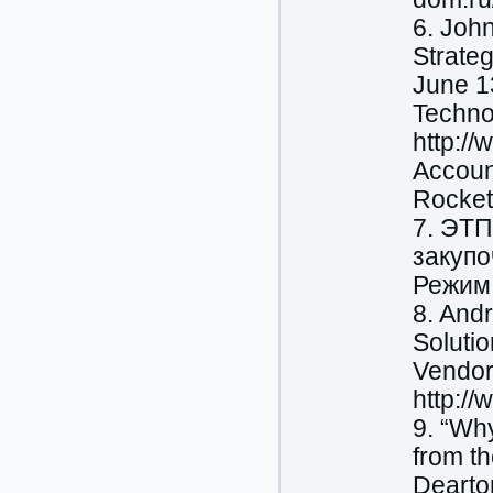
6. Joh
Strateg
June 1
Techno
http:/
Accoun
Rocket
7. ЭТ
закупо
Режим 
8. And
Soluti
Vendor
http:/
9. “Wh
from t
Dearto