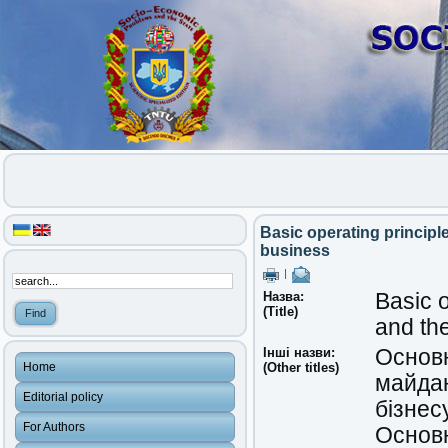
Basic operating principle
business
|
Назва:
Basic o
(Title)
and the
Інші назви:
Основн
Home
(Other titles)
майдан
Editorial policy
бізнес
For Authors
Основ