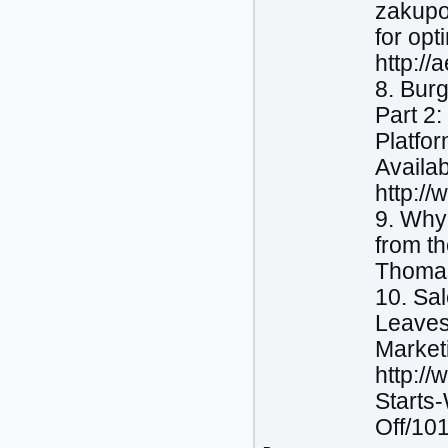
zakupo
for opt
http:/
8. Bur
Part 2
Platfo
Availab
http:/
9. Why
from t
Thomas
10. Sa
Leaves 
Marketi
http:/
Starts
Off/10