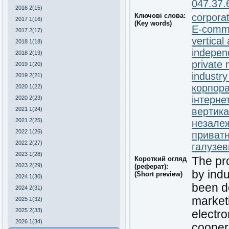
047.37.
2016 2(15)
Ключові слова:
corpora
2017 1(16)
(Key words)
E-comm
2017 2(17)
vertical
2018 1(18)
indepen
2018 2(19)
private
2019 1(20)
industr
2019 2(21)
корпора
2020 1(22)
інтерне
2020 2(23)
2021 1(24)
вертика
2021 2(25)
незале
2022 1(26)
приватн
2022 2(27)
галузев
2023 1(28)
Короткий огляд
The pr
2023 2(29)
(реферат):
by indu
(Short preview)
2024 1(30)
been de
2024 2(31)
marketi
2025 1(32)
2025 2(33)
electro
2026 1(34)
coopera