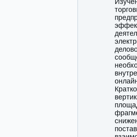
Изучен
торго
предпр
эффек
деятел
электр
делово
сообщ
необхо
внутр
онлайн
Кратк
вертик
площад
фрагме
сниже
постав
взаим