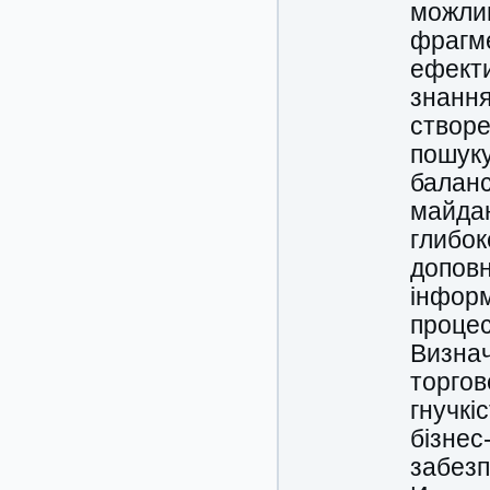
можлив
фрагме
ефекти
знання
створе
пошуку
баланс
майдан
глибок
доповн
інформ
процес
Визнач
торгов
гнучкі
бізнес
забезп