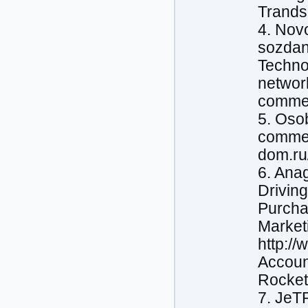
Trands
4. Nov
sozdani
Techno
network
commerc
5. Osob
commerc
dom.ru
6. Ana
Driving
Purcha
Marketi
http:/
Accoun
Rocket
7. JeTP