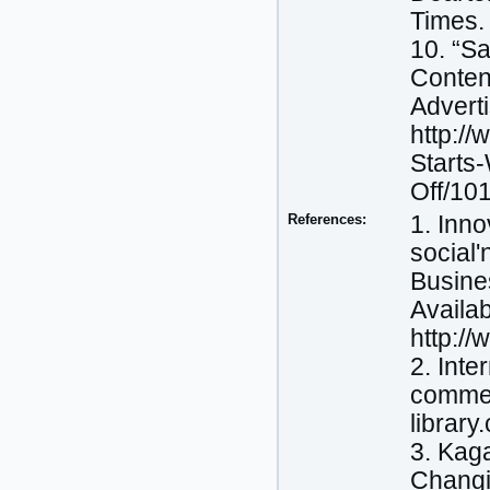
Times.
10. “S
Content
Advert
http:/
Starts
Off/10
References:
1. Inno
social'
Busines
Availab
http://
2. Inte
commerc
library
3. Kaga
Changi