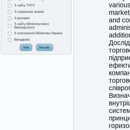
various
З сайту ТНТУ
market
З соціальних мереж
З реклами
and con
З сайту бібліотеки імені
adminis
Вернадського
З електронної бібліотеки України
additio
Випадково
Дослід
торгов
підпри
ефекти
компан
торгов
співро
Визнач
внутрі
систем
принци
горизо