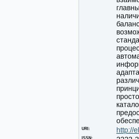
главны
наличи
баланс
возмо
станда
процес
автома
инфор
адапт
разли
принц
просто
катало
предос
обеспе
URI:
http:/
ISSN: