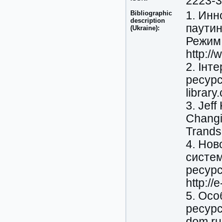
2223-
Bibliographic
1. Инн
description
паутин
(Ukraine):
Режим 
http://
2. Інт
ресурс
library
3. Jef
Changi
Trands
4. Нов
систе
ресурс
http://
5. Осо
ресурс]
dom.ru