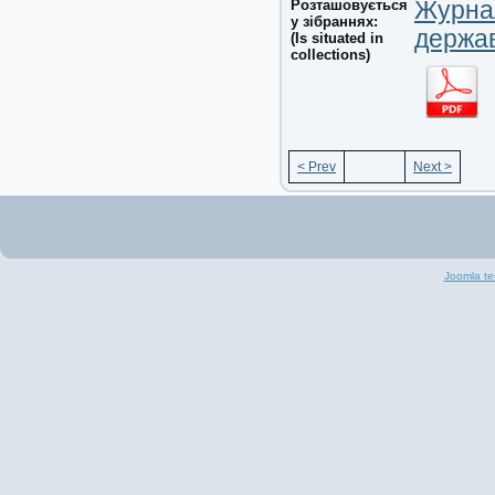
Розташовується
Журнал
у зібраннях:
держав
(Is situated in
collections)
< Prev
Next >
Joomla te