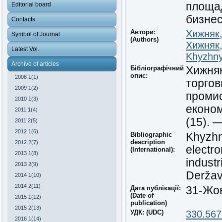
площа
Editorial board
бизне
Contacts
Автори:
Хижняк
Symbol of Journal
(Authors)
Хижняк
Latest Vol.
Khyzhny
Archive of articles
Бібліографічний
Хижняк
опис:
2008 1(1)
торгов
2009 1(2)
промис
2010 1(3)
економ
2011 1(4)
(15). 
2011 2(5)
2012 1(6)
Bibliographic
Khyzhny
description
2012 2(7)
electro
(International):
2013 1(8)
industr
2013 2(9)
Deržava
2014 1(10)
2014 2(11)
Дата публікації:
31-Жо
(Date of
2015 1(12)
publication)
2015 2(13)
УДК: (UDC)
330.567
2016 1(14)