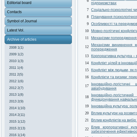
6
Editorial board
підприємствах
7
Соціально-психологічні ч
Contacts
8
Планування психологічного
Symbol of Journal
9
Особливості та передумови
Latest Vol.
10
Мовно-політичні конфлікт
11
Механізми попередження і
Archive of articles
Механізми виникнення ко
12
2008 1(1)
попередження
2009 1(2)
13
Корпоративна культура –
2010 1(3)
14
Конфлікт цілей в інновацій
2011 1(4)
15
Конфлікт між людьми, як 
2011 2(5)
16
Конфлікти та ризики: при
2012 1(6)
Інноваційно-логістичн
17
2012 2(7)
авіабудування
2013 1(8)
Інноваційно-логістични
18
функціонування навчальн
2013 2(9)
19
Інноваційна культура: рол
2014 1(10)
20
Вплив культури на розвито
2014 2(11)
21
Вплив конфліктів на вибір 
2015 1(12)
Влив корпоративної кул
2015 2(13)
22
забезпечення ефективнос
2016 1(14)