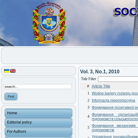
Vol. 3, No.1, 2010
Title Filter
#
Article Title
1
Wodne bariery rozwoju gos
2
Informacja niepromocyjna
3
Формування позитивної реп
Home
Формування організацій
4
підприємств сільськогос
Editorial policy
Формування механізмів
5
підприємстві
For Authors
Управління інноваційним