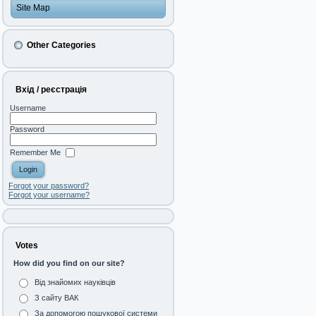
Site Map
Other Categories
Вхід / реєстрація
Username
Password
Remember Me
Forgot your password?
Forgot your username?
Votes
How did you find on our site?
Від знайомих науківців
З сайту ВАК
За допомогою пошукової системи