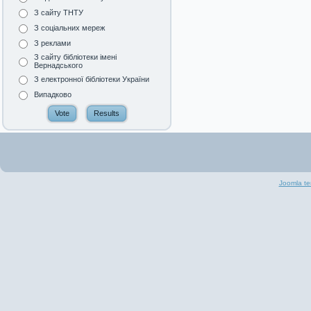
З сайту ТНТУ
З соціальних мереж
З реклами
З сайту бібліотеки імені
Вернадського
З електронної бібліотеки України
Випадково
Joomla te